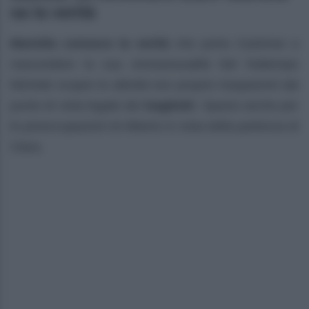
sa la verità
Mariella conosce la verità
che porta Castrese a
nascondere la sua omosessualità Nel frattempo
Michele scopre le attività non proprio trasparenti dal
punto di vista legale dei
Gagliotti
. Spazio anche per
le preoccupazioni di Alberto in vista della partenza di
Clara.