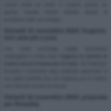
Intanto Guido ha modo di scoprire quanto sia
egoista Claudia mentre Michele decide di
proseguire nelle sue indagini.
Giovedì 21 novembre 2024: Eugenio
non ama più Lucia
Una verità sconvolge
Lucia
lasciandola
amareggiata e molto triste:
Eugenio la informa di
essere ancora innamorato di Viola
. Nel frattempo
Rossella è sconvolta dalla proposta spiazzante di
suo padre Michele che non supporta più di vederla
così triste per via del suo lavoro.
Venerdì 22 novembre 2024: proposta
per Rossella