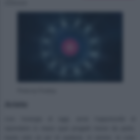
05/08/2026
Photo by Pixabay
Ariete
Con l’energia di oggi, avrai l’opportunità di
riprendere in mano quei progetti messi da parte,
basta solo un po’ di audacia. In amore, le cose