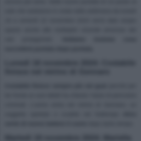
ancora più seria. Nelle nuove puntate di Un posto al
sole che andranno in onda nella settimana da lunedì
18 a venerdì 22 novembre 2024 verrà dato ampio
spazio anche alle molteplici vicende amorose dei
vari protagonisti.
Vediamo insieme cosa
succederà puntata dopo puntata.
Lunedì 18 novembre 2024: Costabile
finisce nel mirino di Gennaro
Costabile finisce sempre più nei guai
perché per
far fronte ai suoi debiti ha chiesto l’aiuto di pericolosi
criminali. L’uomo entra nel mirino di Gennaro, un
soggetto spietato e crudele nel frattempo
Alice
sente di nuovo battere il cuore
dopo tanto tempo.
Martedì 19 novembre 2024: Mariella