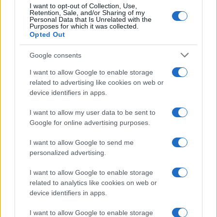
I want to opt-out of Collection, Use,
La giornata promuove armonia, ma anche
Retention, Sale, and/or Sharing of my
Personal Data that Is Unrelated with the
l’esigenza di decidere con più chiarezza dove
Purposes for which it was collected.
Opted Out
investire energia e sentimenti. In amore, un dialogo
fluido può riemergere, mentre tra amici o colleghi, il
Google consents
tuo talento nel mediare sarà apprezzato per creare
I want to allow Google to enable storage
un ambiente sereno.
related to advertising like cookies on web or
device identifiers in apps.
Scorpione
I want to allow my user data to be sent to
Google for online advertising purposes.
Le tue emozioni oggi sono potenti e potrebbero
spingerti a vedere le cose in una nuova luce. Nel
I want to allow Google to send me
personalized advertising.
lavoro c’è una forte determinazione, mentre in
amore è fondamentale evitare mezze verità: la
I want to allow Google to enable storage
related to analytics like cookies on web or
schiettezza, seppur delicata, può aprire a relazioni
device identifiers in apps.
più genuine e soddisfacenti.
I want to allow Google to enable storage