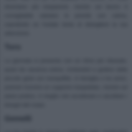
diventano più trasparenti, mentre sul lavoro è
consigliabile valutare le priorità con calma,
soprattutto se l’estate tenta di distogliere la tua
attenzione.
Toro
La giornata si presenta con un ritmo più rilassato,
quasi da vacanza estiva, invitandoti a godere delle
piccole gioie con tranquillità. In famiglia o tra amici,
potresti ricevere un supporto inaspettato, mentre sul
piano pratico, è meglio non accelerare e ascoltare i
bisogni del corpo.
Gemelli