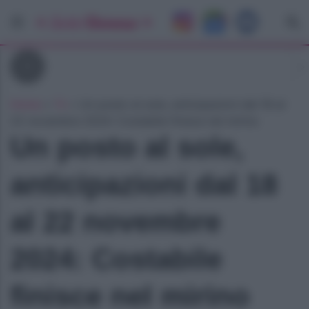
Tv
Home
»
Tv
»
Un posto al sole, anticipazioni dal 18 al
22 novembre 2024: Costabile finisce nel mirino
Un posto al sole,
anticipazioni dal 18
al 22 novembre
2024: Costabile
finisce nel mirino