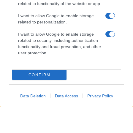
Sagittario
related to functionality of the website or app.
I want to allow Google to enable storage
Il desiderio di libertà e cambiamento è forte, come
related to personalization.
se l’estate ti stesse chiamando a nuove prospettive.
Gli amici potrebbero offrirti idee stimolanti, mentre
I want to allow Google to enable storage
related to security, including authentication
nel lavoro, una decisione presa con vigore dovrebbe
functionality and fraud prevention, and other
essere ponderata con una certa cautela per
user protection.
mantenere le energie.
Capricorno
CONFIRM
La giornata ti invita ad andare avanti con sicurezza,
Data Deletion
Data Access
Privacy Policy
senza fretta ma con grande affidabilità, qualità
particolarmente apprezzate oggi. In ambito
lavorativo, puoi rafforzare ciò che hai costruito,
mentre a livello personale, un gesto semplice e