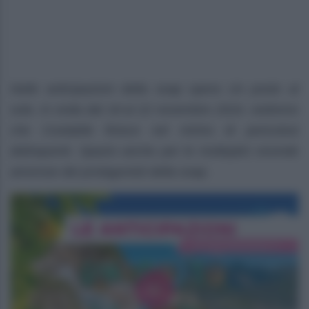
Nelle anticipazioni della soap opera Un posto al
sole, in onda dal 18 al 22 novembre 2024, vedremo
che Costabile finisce nel mirino di pericolosi
delinquenti. Spazio anche per le molteplici vicende
amorose dei protagonisti della soap.