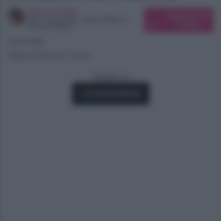
Elena Carletti
Suggerisci una
SEO Copywriter, Ghost Writer e
modifica
Content Editor
16/11/2024
Tempo di lettura: 3 minuti
Seguici su
Fonti Preferite