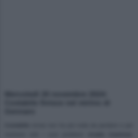
Mercoledì 20 novembre 2024:
Costabile finisce nel mirino di
Gennaro
Costabile
ormai non ha più nulla da perdere e per
risolvere tutti i suoi problemi
ricatta Castrese
.