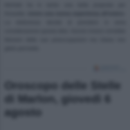
Michele ha in serbo una bella proposta per
Rossella:
vivere una nuova esperienza all’estero
.
La dottoressa decide di prendere in seria
considerazione questa idea. Nunzio invece vorrebbe
liberarsi delle sue preoccupazioni ma Diana non
glielo permette.
Oroscopo delle Stelle
di Marlon, giovedì 6
agosto