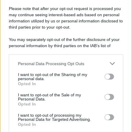
fascino naturale che attira l’attenzione, specialmente
Please note that after your opt-out request is processed you
nei rapporti sociali. Sul lavoro, puoi ricevere
may continue seeing interest-based ads based on personal
conferme significative, ma cerca di non controllare
information utilized by us or personal information disclosed to
third parties prior to your opt-out.
ogni dettaglio. Una piccola distrazione estiva
potrebbe portare anche un incontro piacevole.
You may separately opt-out of the further disclosure of your
personal information by third parties on the IAB’s list of
Vergine
downstream participants.
Personal Data Processing Opt Outs
This information may also be disclosed by us to third parties
La tua praticità è particolarmente utile oggi,
on the IAB’s List of Downstream Participants that may further
aiutandoti a risolvere questioni irrisolte da tempo. La
I want to opt-out of the Sharing of my
disclose it to other third parties.
personal data.
tua chiarezza mentale è un grande vantaggio nel
Opted In
Please note that this website/app uses one or more Google
lavoro, ma sarebbe saggio conservare energie
services and may gather and store information including but
I want to opt-out of the Sale of my
Personal Data.
not limited to your visit or usage behaviour. You may click to
riguardo alla salute e al sonno, senza esagerare con
Opted In
grant or deny consent to Google and its third-party tags to
richieste a te stesso.
use your data for below specified purposes in below Google
I want to opt-out of processing my
consent section.
Personal Data for Targeted Advertising.
Bilancia
Opted In