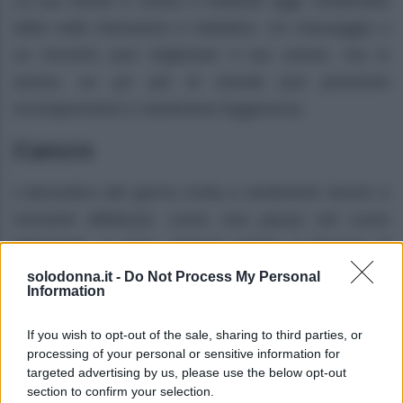
La tua mente è vivace e brillante oggi, rendendoti
abile nelle interazioni e trattative. Un messaggio o
un incontro può migliorare il tuo umore, ma in
amore, un po’ più di onestà può prevenire
incomprensioni e mantenere leggerezza.
Cancro
L’atmosfera del giorno invita a sentimenti sinceri e
momenti affettuosi, come una pausa nel cuore
dell’estate. A casa, potresti sentire il bisogno di
ordine e comfort, mentre la tua salute potrebbe
solodonna.it -
Do Not Process My Personal
Information
beneficiare di più riposo e un ritmo più lento.
If you wish to opt-out of the sale, sharing to third parties, or
Leone
processing of your personal or sensitive information for
targeted advertising by us, please use the below opt-out
Questo periodo ti porta sotto i riflettori con un
section to confirm your selection.