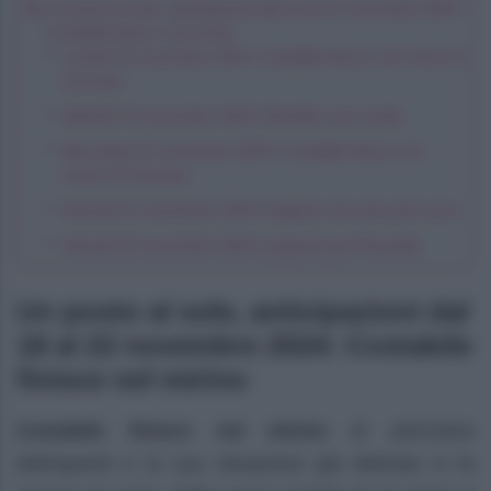
Un posto al sole, anticipazioni dal 18 al 22 novembre 2024:
Costabile finisce nel mirino
Lunedì 18 novembre 2024: Costabile finisce nel mirino di
Gennaro
Martedì 19 novembre 2024: Mariella sa la verità
Mercoledì 20 novembre 2024: Costabile finisce nel
mirino di Gennaro
Giovedì 21 novembre 2024: Eugenio non ama più Lucia
Venerdì 22 novembre 2024: proposta per Rossella
Un posto al sole, anticipazioni dal
18 al 22 novembre 2024: Costabile
finisce nel mirino
Costabile finisce nel mirino
di pericolosi
delinquenti e la sua situazione già delicata si fa