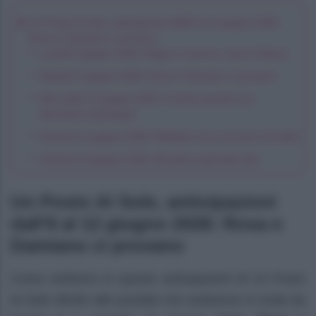
Un Posto Al Sole, anticipazioni dall’8 al 12 giugno 2026:
Rosa e Damiano ci provano
Lunedì 8 giugno 2026: Diego e Lorenza, nasce l’intesa
Martedì 9 giugno 2026: Rosa e Damiano ci provano
Mercoledì 10 giugno 2026: Cristina prende una
decisione importante
Giovedì 11 giugno 2026: Raffaele cerca di nuovo Ornella
Venerdì 12 giugno 2026: Micaela sorprende tutti
Un Posto Al Sole, anticipazioni
dall’8 al 12 giugno 2026: Rosa e
Damiano ci provano
Come vedremo in queste anticipazioni di Un Posto
al Sole riferite alle puntate che andranno in onda da