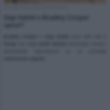
Foto Gigi Hahid profilo ufficiale Instagram
Gigi Hahid e Bradley Cooper
sposi?
Bradley Cooper
e
Gigi Hadid
sono stati visti a
Parigi
con degli
anelli identici
all’anulare sinistro,
alimentando speculazioni su un possibile
matrimonio segreto
.