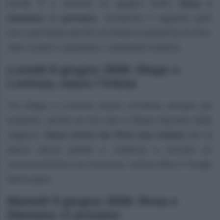
lunedì 8 a venerdì 12 giugno 2026,
Rosa e
Damiano ci provano
: ricostruire il rapporto però
non sarà facile perché incombe la presenza di Pino.
Altre novità ci aspettano: vediamole insieme.
Lunedì 8 giugno 2026: Diego e
Lorenza, nasce l’intesa
Tra Diego e Lorenza nasce un’intesa sempre più
evidente, anche se non tutti si fidano davvero della
ragazza.
Rosa riceve da Pino una notizia
che la
lascia senza parole e continua a cercare un
riavvicinamento con Damiano. Intanto Bice e Sergio
fanno pace.
Martedì 9 giugno 2026: Rosa e
Damiano ci provano