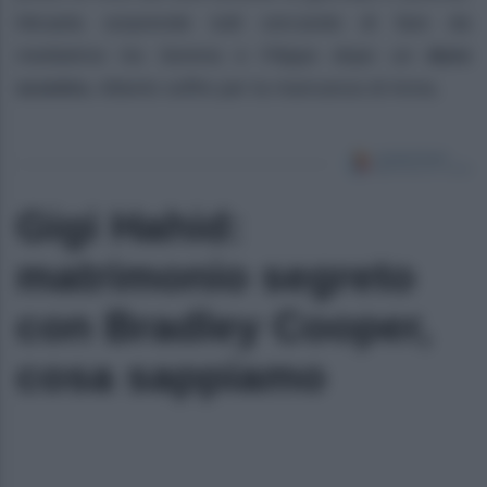
Micaela sorprende tutti cercando di fare da
mediatrice tra Serena e Filippo dopo un
duro
scontro.
Alberto soffre per la mancanza di Anna.
Gigi Hahid:
matrimonio segreto
con Bradley Cooper,
cosa sappiamo