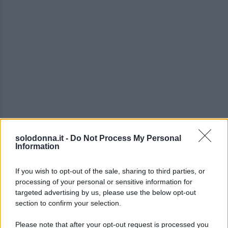
solodonna.it -
Do Not Process My Personal
Information
La
coppia
, che ha iniziato la
relazione circa tre
If you wish to opt-out of the sale, sharing to third parties, or
anni fa
, è nota per la sua
estrema privacy
. Finora,
processing of your personal or sensitive information for
targeted advertising by us, please use the below opt-out
nessuno dei due ha
confermato le voci
, un
section to confirm your selection.
comportamento in linea con la loro abitudine di
tenere la
vita privata lontana dai curiosi
.
Please note that after your opt-out request is processed you