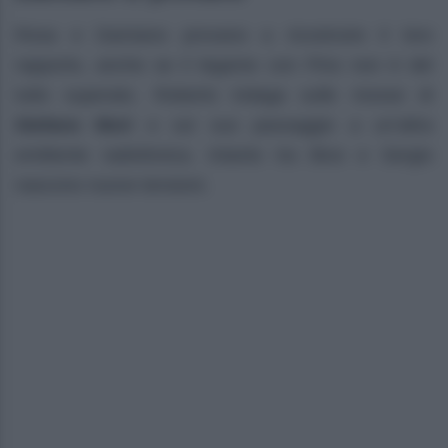
Rosa e Damiano provano a ricostruire il loro
rapporto, anche se il legame con Pino non è del
tutto superato. Roberto indaga sulle mosse di
Stefano Mori
e sul suo passaggio a un’altra
emittente radiofonica. Intanto tra Bice e Sergio
nascono nuove tensioni.