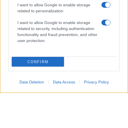
I want to allow Google to enable storage
related to personalization.
I want to allow Google to enable storage
related to security, including authentication
functionality and fraud prevention, and other
Gli anelli sospetti
user protection.
A luglio, l’
attore
e la
supermodella
hanno
Taylor Swift
partecipato al
matrimonio
di
e
Travis
CONFIRM
Kelce
a New York, apparendo finalmente più
aperti
pubblicamente
.
Data Deletion
Data Access
Privacy Policy
Tuttavia, le
recenti immagini
scattate nella
capitale
francese
hanno messo in evidenza i loro
anelli
all’anulare sinistro
, riaccendendo le speculazioni
su delle
presunte nozze
.