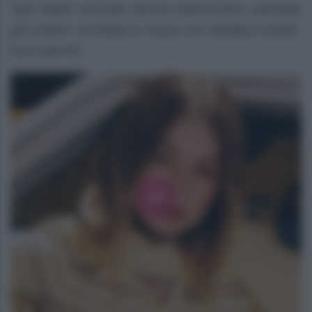
Gigi Hahid, secondo alcune indiscrezioni, potrebbe
già essere convolata a nozze con Bradley Cooper.
Ecco perché.