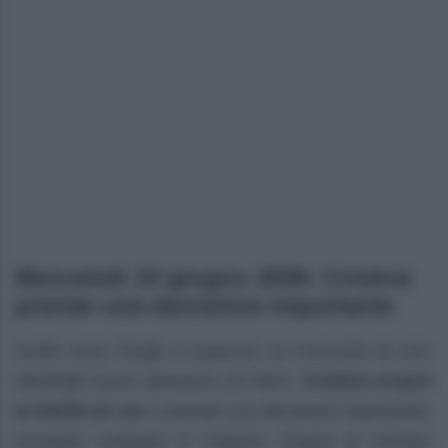
Mercoledì 10 giugno 2026: Cristina
prende una decisione importante
Guido aiuta Sergio a superare un momento di crisi,
dandogli nuove speranze con Bice.
Cristina scopre
la falsità di Leo
e prende una decisione importante,
trovando sostegno in Roberto. Intanto al Vulcano