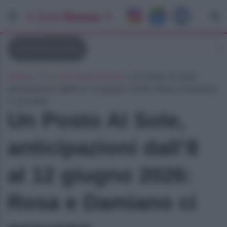
Un Posto Al Sole
Home
»
Tv
»
Un Posto al sole
»
Un Posto Al Sole,
anticipazioni dall’8 al 12 giugno 2026: Rosa e Damiano
ci provano
Un Posto Al Sole,
anticipazioni dall’8
al 12 giugno 2026:
Rosa e Damiano ci