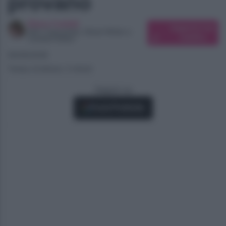
provano
Elena Carletti
Suggerisci una
SEO Copywriter, Ghost Writer e
modifica
Content Editor
06/06/2026
Tempo di lettura: 3 minuti
Seguici su
Fonti Preferite