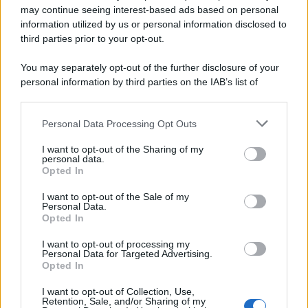
may continue seeing interest-based ads based on personal
information utilized by us or personal information disclosed to
Gigi
e
Bradley
si erano incontrati per la prima volta
third parties prior to your opt-out.
alla
festa di compleanno
del figlio di un amico
comune. Poi, hanno iniziato a uscire insieme
You may separately opt-out of the further disclosure of your
personal information by third parties on the IAB’s list of
nell’
ottobre del 2023
, quando sono stati fotografati
downstream participants.
insieme a
New York
per la prima volta.
Personal Data Processing Opt Outs
This information may also be disclosed by us to third parties
on the IAB’s List of Downstream Participants that may further
Infatti,
Bradley
e
Gigi
, dagli inizi della loro
storia
I want to opt-out of the Sharing of my
disclose it to other third parties.
personal data.
d’amore
, sono stati sempre
discreti
, non
Opted In
Please note that this website/app uses one or more Google
rilasciando
commenti pubblici
sulla loro love
services and may gather and store information including but
I want to opt-out of the Sale of my
story. I
due
, quindi, hanno mantenuto un
profilo
Personal Data.
not limited to your visit or usage behaviour. You may click to
Opted In
grant or deny consent to Google and its third-party tags to
basso
, in contrasto con le precedenti
esperienze
use your data for below specified purposes in below Google
sotto i riflettori
.
I want to opt-out of processing my
consent section.
Personal Data for Targeted Advertising.
Opted In
In particolare,
Cooper
con
Lady Gaga
e
Irina
I want to opt-out of Collection, Use,
Shayk
, e Gigi con
Zayn Malik
. Entrambi hanno
Retention, Sale, and/or Sharing of my