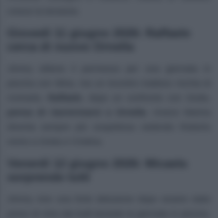
cresce la tensione.
Giovedì 11 giugno 2026: Raffaele
cerca di nuovo Ornella
Jimmy ottiene il permesso per una giornata in
piscina con Mina, ma un incontro inatteso rischia di
rovinarla.
Raffaele
, dopo un confronto con Giulia,
pensa di riavvicinarsi a Ornella
. Invece Marina
diventa sempre più sospettosa vedendo Roberto
vicino a Greta e Cristina.
Venerdì 12 giugno 2026: Micaela
sorprende tutti
Jimmy vive una forte delusione dopo essere stato
preso di mira dai bulli durante la giornata in piscina.