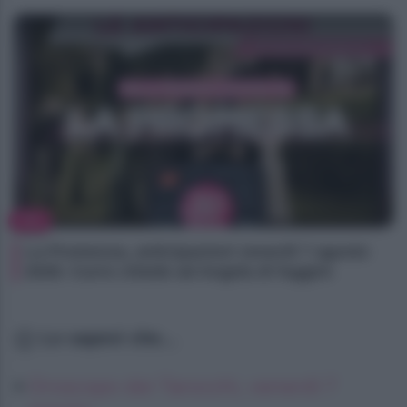
TV
La Promessa, anticipazioni venerdì 7 agosto
2026: Curro chiede ad Angela di fuggire
Lo sapevi che...
Oroscopo dei Tarocchi, venerdì 7