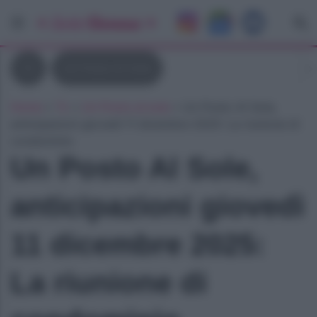
Tv
Un Posto Al Sole
Home
»
Tv
»
Un Posto al sole
»
Un Posto Al Sole,
anticipazioni giovedì 11 dicembre 2025: La riunione di
condominio
Un Posto Al Sole,
anticipazioni giovedì
11 dicembre 2025:
La riunione di