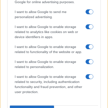
Google for online advertising purposes.
I want to allow Google to send me
personalized advertising.
I want to allow Google to enable storage
related to analytics like cookies on web or
device identifiers in apps.
CHI SIAMO
REDAZIONE
CONTATTI
I want to allow Google to enable storage
related to functionality of the website or app.
© 2026 - SOLODONNA - P.IVA 04827280654 - TESTATA REGISTRATA AL
TRIBUNALE DI NOCERA INFERIORE N. 6/2020 - RG N. 1338/2020
I want to allow Google to enable storage
ISCRIZIONE AL ROC N. 35792 – ISCRITTA ALL’ANSO (ASSOCIAZIONE
related to personalization.
NAZIONALE STAMPA ONLINE)
I want to allow Google to enable storage
Privacy e Notifiche
related to security, including authentication
functionality and fraud prevention, and other
Preferenze privacy
user protection.
Mappa del sito