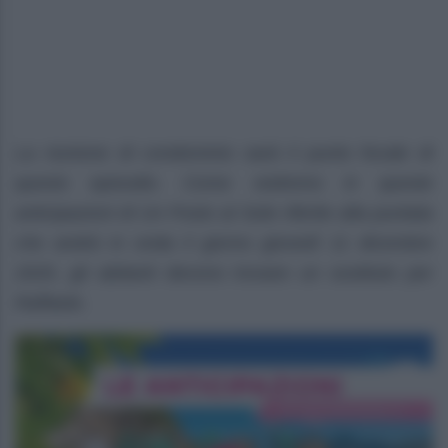
La riunione di condominio sarà il punto focale di
questo episodio. Come vedremo in queste
anticipazioni di Un Posto al Sole riferite alla puntata
che andrà in onda il giorno giovedì 11 dicembre
2025, gli abitanti devono trovare un sostituto per
Raffaele.