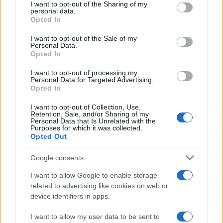
I want to opt-out of the Sharing of my
disclose it to other third parties.
personal data.
Opted In
Please note that this website/app uses one or more Google
services and may gather and store information including but
I want to opt-out of the Sale of my
Personal Data.
not limited to your visit or usage behaviour. You may click to
Opted In
grant or deny consent to Google and its third-party tags to
use your data for below specified purposes in below Google
I want to opt-out of processing my
consent section.
Personal Data for Targeted Advertising.
Opted In
I want to opt-out of Collection, Use,
Retention, Sale, and/or Sharing of my
Personal Data that Is Unrelated with the
Purposes for which it was collected.
Opted Out
Google consents
I want to allow Google to enable storage
related to advertising like cookies on web or
device identifiers in apps.
Seguici su Google News
I want to allow my user data to be sent to