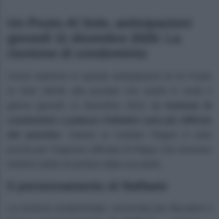
Un Posto Al Sole, anticipazioni
giovedì 11 dicembre 2025: La
riunione di condominio
Come vedremo in queste anticipazioni di Un Posto
al Sole riferite alla puntata che andrà in onda il
giorno giovedì 11 dicembre 2025,
la riunione di
condominio a palazzo Palladini sarà più difficile
del previsto
. Intanto ai Cantieri Flegrei è tutto
pronto per l’ingresso ufficiale di Filippo che Gennaro
tenterà subito di portare dalla sua parte.
Il pensionamento di Raffaele
La riunione condominiale, convocata per discutere il