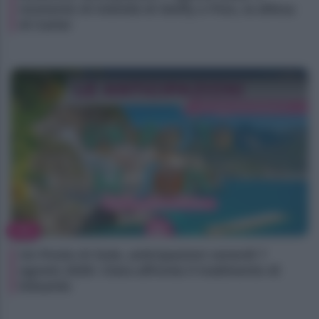
momento di intimità di Steffy e Finn, la difesa
di Carter
TV
Un Posto Al Sole, anticipazioni venerdì 7
agosto 2026: Clara affronta il tradimento di
Eduardo