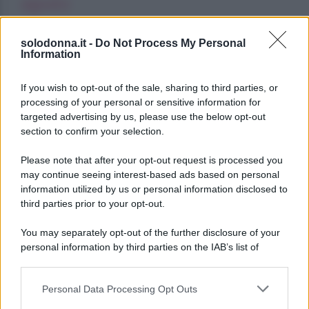
agosto
Oroscopo dei Tarocchi, venerdì 7
solodonna.it -
Do Not Process My Personal
agosto
Information
Oroscopo dei Tarocchi, venerdì 7
If you wish to opt-out of the sale, sharing to third parties, or
agosto
processing of your personal or sensitive information for
targeted advertising by us, please use the below opt-out
section to confirm your selection.
Please note that after your opt-out request is processed you
may continue seeing interest-based ads based on personal
information utilized by us or personal information disclosed to
third parties prior to your opt-out.
You may separately opt-out of the further disclosure of your
personal information by third parties on the IAB’s list of
downstream participants.
Personal Data Processing Opt Outs
This information may also be disclosed by us to third parties
on the IAB’s List of Downstream Participants that may further