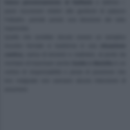
futuro pensionamento di Raffaele
e definire i
passi successivi relativi alla gestione di palazzo
Palladini, prende presto una direzione del tutto
imprevista.
Quello che avrebbe dovuto essere un semplice
incontro formale si trasforma in una
situazione
caotica,
carica di tensioni e malintesi, al punto da
rischiare di trascinare anche
Guido e Mariella
in un
vortice di responsabilità e prese di posizione che
loro malgrado non avevano alcuna intenzione di
assumere.