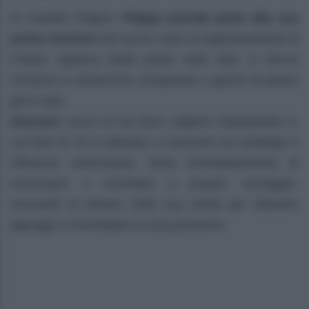
Ai Cantieri Flegrei,
Filippo prende parte alla sua
prima riunione
nel nuovo ruolo di rappresentante di
Chiara. Appena mette piede nella sala, si ritrova
immerso in dinamiche complesse e giochi di potere
già in atto.
Gennaro
cerca di non farsi cogliere impreparato e,
col fiuto di chi è abituato a muoversi tra strategie e
influenze sotterranee, tenta immediatamente di
avvicinarlo e orientarlo a proprio vantaggio,
cercando di attrarlo nella sua orbita per ottenere
appoggi e consolidare la sua posizione.