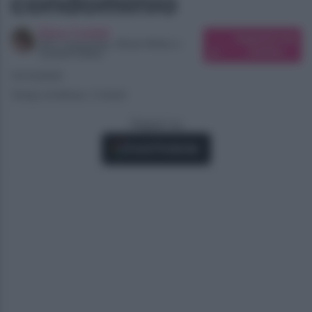
condominio
Elena Carletti
Suggerisci una
SEO Copywriter, Ghost Writer e
modifica
Content Editor
10/12/2025
Tempo di lettura: 2 minuti
Seguici su
Fonti Preferite