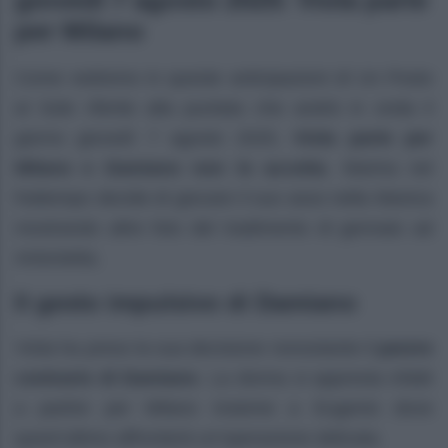
per Milano
Come vedremo in queste anticipazioni di Un Posto
al Sole riferite alla puntata che andrà in onda il
giorno giovedì 7 agosto 2025,
Viola parte per
Milano e Damiano non lo accetta
. Marina nel
frattempo decide di giocare il suo asso nella Manica
mostrando altre foto del tradimento di gennaio ad
Antonietta.
Il gesto impulsivo di Damiano
Viola ha preso la sua decisione nonostante il
parere
contrario di Damiano
. La donna si appresta infatti
a partire per Milano insieme a Eugenio dove
quest’ultimo affronterà un’operazione delicata.