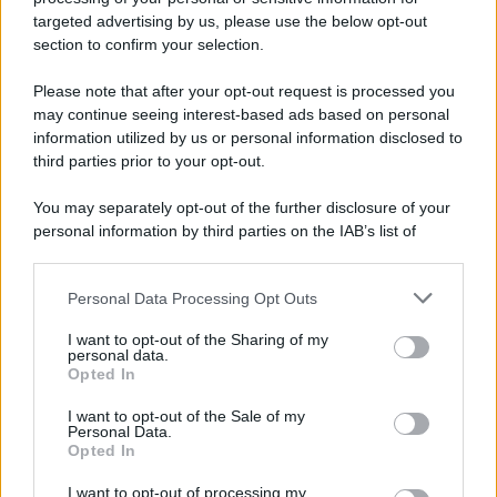
targeted advertising by us, please use the below opt-out
section to confirm your selection.
Please note that after your opt-out request is processed you
may continue seeing interest-based ads based on personal
information utilized by us or personal information disclosed to
third parties prior to your opt-out.
You may separately opt-out of the further disclosure of your
personal information by third parties on the IAB’s list of
downstream participants.
Personal Data Processing Opt Outs
This information may also be disclosed by us to third parties
on the IAB’s List of Downstream Participants that may further
I want to opt-out of the Sharing of my
disclose it to other third parties.
personal data.
Opted In
Please note that this website/app uses one or more Google
services and may gather and store information including but
I want to opt-out of the Sale of my
Personal Data.
not limited to your visit or usage behaviour. You may click to
Opted In
grant or deny consent to Google and its third-party tags to
use your data for below specified purposes in below Google
I want to opt-out of processing my