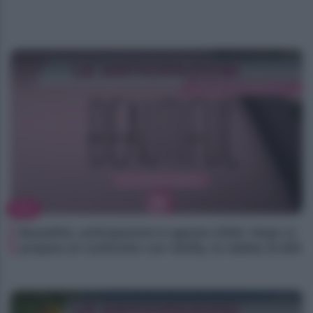
TV
Beautiful, anticipazioni 6 agosto 2026: Hope si
prepara al confronto con Steffy, la rabbia di Bill