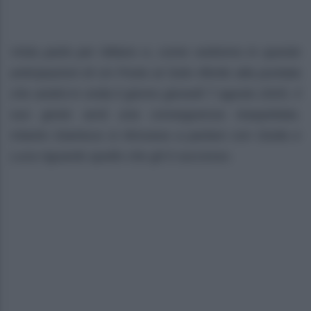
Viola parte per Milano e, come vedremo in queste
anticipazioni di Un Posto al Sole riferite alla puntata
che andrà in onda il giorno giovedì 7 agosto 2025, il
suo gesto avrà una conseguenza inaspettata.
Intanto Gianluca si ritrovava a parlare con Giulia e
Luca riguardo quello che gli è successo.