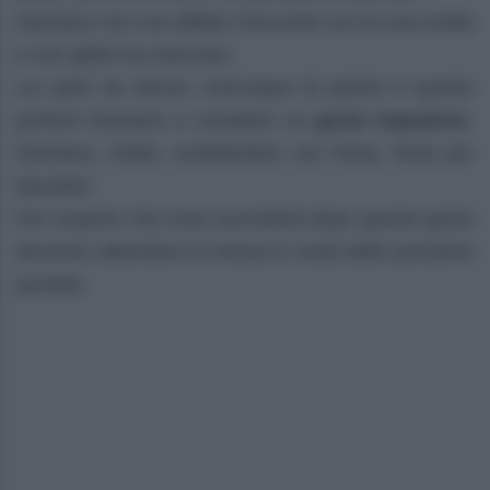
Damiano non era affatto d’accordo con la sua scelta
e non glielo ha nascosto.
Lei però ha deciso comunque di partire e questo
porterà Damiano a compiere un
gesto impulsivo
.
Damiano, infatti, confidandosi con Rosa, finirà per
baciarla!
Per scoprire che cosa succederà dopo questo gesto
dovremo attendere la messa in onda delle prossime
puntate.