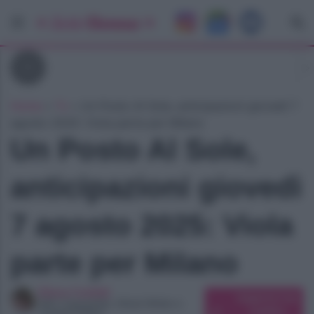
Tv
Home
»
Tv
»
Un Posto Al Sole, anticipazioni giovedì 7
agosto 2025: Viola parte per Milano
Un Posto Al Sole,
anticipazioni giovedì
7 agosto 2025: Viola
parte per Milano
Elena Carletti
Suggerisci una
SEO Copywriter, Ghost Writer e
modifica
Content Editor