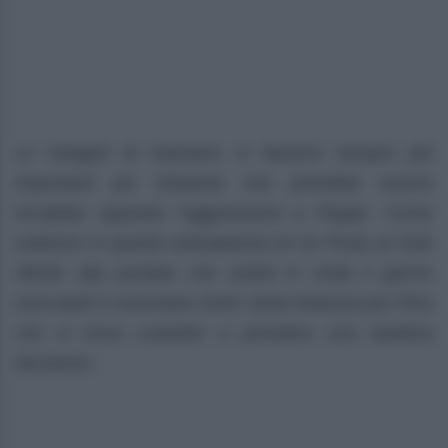
Le indagini di Damiano si faranno sempre più
importanti per Eduardo che potrebbe essere
incolpato riguardo l’aggressione a Peppe. Come
vedremo in queste anticipazioni di Un Posto al Sole
riferite alla puntata che andrà in onda il giorno
mercoledì 5 novembre 2025, tanta tristezza per Pino
che si trova costretto a prendere una drastica
decisione.