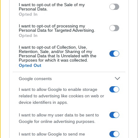
services and may gather and store information including but
I want to opt-out of the Sale of my
Personal Data.
not limited to your visit or usage behaviour. You may click to
Opted In
grant or deny consent to Google and its third-party tags to
use your data for below specified purposes in below Google
I want to opt-out of processing my
consent section.
Personal Data for Targeted Advertising.
Opted In
I want to opt-out of Collection, Use,
Retention, Sale, and/or Sharing of my
Personal Data that Is Unrelated with the
Purposes for which it was collected.
Opted Out
Google consents
I want to allow Google to enable storage
related to advertising like cookies on web or
device identifiers in apps.
Seguici su Google News
I want to allow my user data to be sent to
Google for online advertising purposes.
I want to allow Google to send me