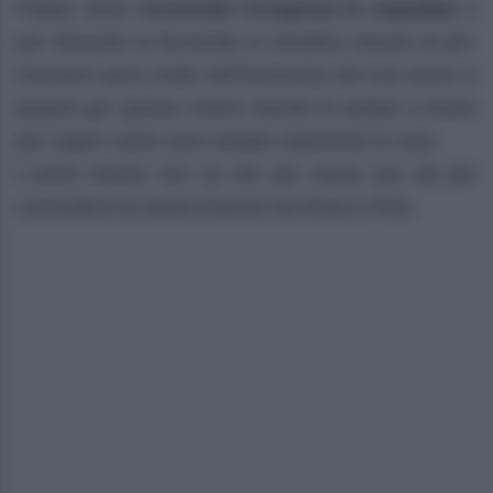
Peppe viene
ricoverato d’urgenza in ospedale
e
per Eduardo la faccenda si complica ancora di più.
Damiano però crede nell’innocenza del suo amico e
proprio per questo motivo decide di andare a fondo
per capire come sono andate realmente le cose.
L’uomo intanto non sa che per causa sua sta per
concludersi la storia d’amore tra Rosa e Pino.