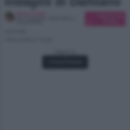
indagini di Damiano
Elena Carletti
Suggerisci una
SEO Copywriter, Ghost Writer e
modifica
Content Editor
04/11/2025
Tempo di lettura: 2 minuti
Seguici su
Fonti Preferite