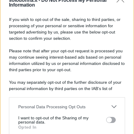
solodonna.it -
Do Not Process My Personal
giovedì 6 agosto
Information
Jessica Simpson, la rinascita artistica e
If you wish to opt-out of the sale, sharing to third parties, or
personale della star
processing of your personal or sensitive information for
targeted advertising by us, please use the below opt-out
section to confirm your selection.
Please note that after your opt-out request is processed you
may continue seeing interest-based ads based on personal
information utilized by us or personal information disclosed to
third parties prior to your opt-out.
You may separately opt-out of the further disclosure of your
personal information by third parties on the IAB’s list of
downstream participants.
Personal Data Processing Opt Outs
This information may also be disclosed by us to third parties
on the IAB’s List of Downstream Participants that may further
I want to opt-out of the Sharing of my
disclose it to other third parties.
personal data.
Opted In
Please note that this website/app uses one or more Google