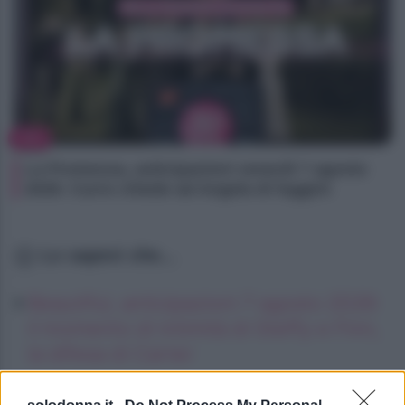
TV
La Promessa, anticipazioni venerdì 7 agosto
2026: Curro chiede ad Angela di fuggire
Lo sapevi che...
Beautiful, anticipazioni 7 agosto 2026:
il momento di intimità di Steffy e Finn,
la difesa di Carter
Oroscopo degli incontri impossibili,