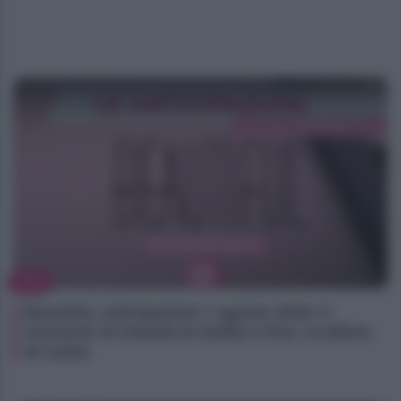
TV
Beautiful, anticipazioni 7 agosto 2026: il
momento di intimità di Steffy e Finn, la difesa
di Carter