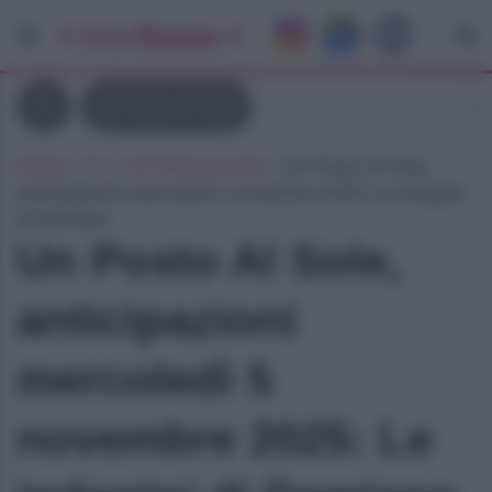
Tv
Un Posto Al Sole
Home
»
Tv
»
Un Posto al sole
»
Un Posto Al Sole,
anticipazioni mercoledì 5 novembre 2025: Le indagini
di Damiano
Un Posto Al Sole,
anticipazioni
mercoledì 5
novembre 2025: Le