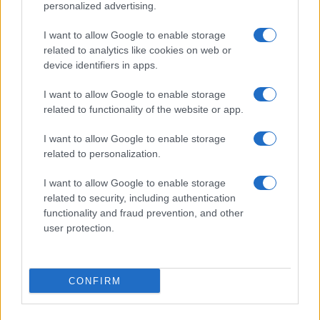
personalized advertising.
I want to allow Google to enable storage
related to analytics like cookies on web or
device identifiers in apps.
CHI SIAMO
REDAZIONE
CONTATTI
I want to allow Google to enable storage
related to functionality of the website or app.
© 2026 - SOLODONNA - P.IVA 04827280654 - TESTATA REGISTRATA AL
TRIBUNALE DI NOCERA INFERIORE N. 6/2020 - RG N. 1338/2020
I want to allow Google to enable storage
ISCRIZIONE AL ROC N. 35792 – ISCRITTA ALL’ANSO (ASSOCIAZIONE
related to personalization.
NAZIONALE STAMPA ONLINE)
I want to allow Google to enable storage
Privacy e Notifiche
related to security, including authentication
functionality and fraud prevention, and other
Preferenze privacy
user protection.
Mappa del sito
CONFIRM