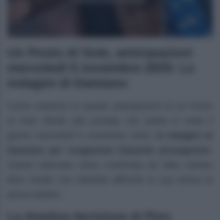
Un Posto Al Sole, anticipazioni
mercoledì 5 novembre 2025: Le
indagini di Damiano
Come vedremo in queste anticipazioni di Un Posto
al Sole riferite alla puntata che andrà in onda il
giorno mercoledì 5 novembre 2025,
le indagini di
Damiano per scagionare Eduardo proseguono
.
Intanto Manuela viene confortata da Niko mentre
Bice insiste con Mariella affinché la sua amica la
possa aiutare.
La drastica decisione di Pino