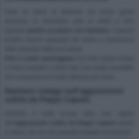
Rosa ha preso la dolorosa ma anche giusta
decisione di raccontare tutta la verità a Pino
riguardo
quanto accaduto con Damiano.
Il povero
postino rimarrà spiazzato nel venire a conoscenza
della relazione della sua amata.
Pino è molto amareggiato
ma nello stesso tempo
si trova costretto a dover fare una scelta inevitabile
che si preannuncia molto dolorosa per Rosa.
Damiano indaga sull’aggressione
subita da Peppe Caputo
Damiano è molto scosso dopo aver saputo
dell’
aggressione subita da Peppe Caputo
poiché
si ritiene che uno dei probabili indagati sia Eduardo.