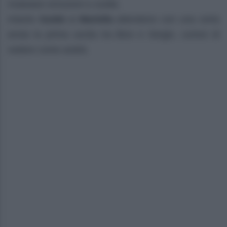
rivalutare emozioni e scelte.
Intanto
Guido e Mariella
attendono con una certa
ansia la prima uscita tra Bice e Sergio, curiosi di
vedere come andrà.