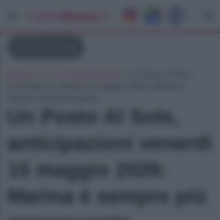
Un Posto Al Sole
Home
»
Tv
»
Un Posto al sole
»
Un Posto Al Sole,
anticipazioni venerdì 15 maggio 2026: Marina è
sempre più preoccupata
Un Posto Al Sole,
anticipazioni venerdì
15 maggio 2026:
Marina è sempre più