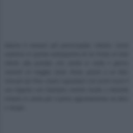
Marina è sempre più preoccupata. Intanto, come
vedremo in queste anticipazioni di Un Posto al Sole
riferite alla puntata che andrà in onda il giorno
venerdì 15 maggio 2026, Rosa, grazie a un libro
ricevuto da Pino, inizia a guardare con occhi nuovi il
suo legame con Damiano mentre Guido e Mariella
restano in ansia per il primo appuntamento tra Bice
e Sergio.