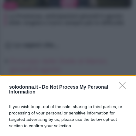
TV
La Promessa, anticipazioni giovedì 6 agosto
2026: Angela e Curro sempre più in difficoltà
Lo sapevi che...
Oroscopo delle Stelle di Marlon,
giovedì 6 agosto
Oroscopo delle Stelle di Marlon,
solodonna.it -
Do Not Process My Personal
giovedì 6 agosto
Information
Oroscopo delle Stelle di Marlon,
If you wish to opt-out of the sale, sharing to third parties, or
giovedì 6 agosto
processing of your personal or sensitive information for
targeted advertising by us, please use the below opt-out
section to confirm your selection.