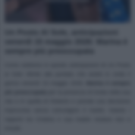
Un Posto Al Sole, anticipazioni
venerdì 15 maggio 2026: Marina è
sempre più preoccupata
Come vedremo in queste anticipazioni di Un Posto
al Sole riferite alla puntata che andrà in onda il
giorno venerdì 15 maggio 2026,
Marina è sempre
più preoccupata
per la presenza di Greta nella sua
vita e in quella di Roberto e prende una decisione
improvvisa senza coinvolgere il marito. Intanto i
rapporti tra Cristina e sua madre restano tesi e
irrisolti.