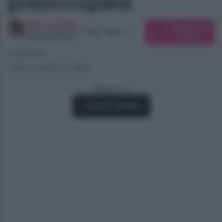
preoccupata
Elena Carletti
Suggerisci una
SEO Copywriter, Ghost Writer e
modifica
Content Editor
14/05/2026
Tempo di lettura: 2 minuti
Seguici su
Fonti Preferite