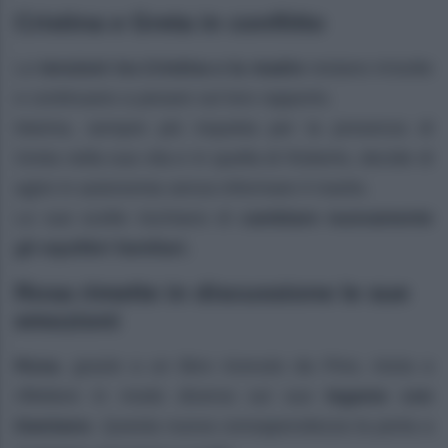
Cristina e Greta in conflitto
Le
tensioni tra Cristina e la madre
restano irrisolte
e continuano a pesare sul loro rapporto.
Marina, sempre più inquieta per la presenza di
Greta nella sua vita e in quella di Roberto, decide di
agire in autonomia senza informare il marito.
Le sue scelte rischiano di
cambiare nuovamente
gli equilibri familiari.
Rosa rimette in discussione le sue
emozioni
Rosa
, grazie a un libro ricevuto da Pino, inizia a
riflettere in modo diverso sul suo
legame con
Damiano
. Questa nuova consapevolezza la porta a