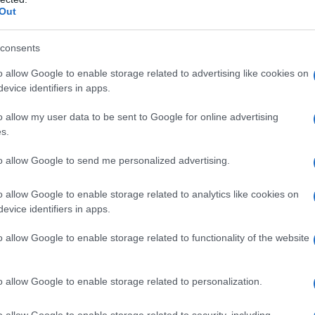
La
Out
Un
consents
pa
o allow Google to enable storage related to advertising like cookies on
ec
evice identifiers in apps.
nu
o allow my user data to be sent to Google for online advertising
, anticipazioni venerdì
La
s.
da
Manuela si trova di
to allow Google to send me personalized advertising.
Pe
m
o allow Google to enable storage related to analytics like cookies on
evice identifiers in apps.
i di Un Posto Al Sole, riguardanti la puntata che
o allow Google to enable storage related to functionality of the website
 23 maggio 2025 vedremo che
Manuela si trova
rsona protagonista dell’episodio sarà Damiano. Il
o allow Google to enable storage related to personalization.
er contrastare Grillo, il tutto senza informare
o allow Google to enable storage related to security, including