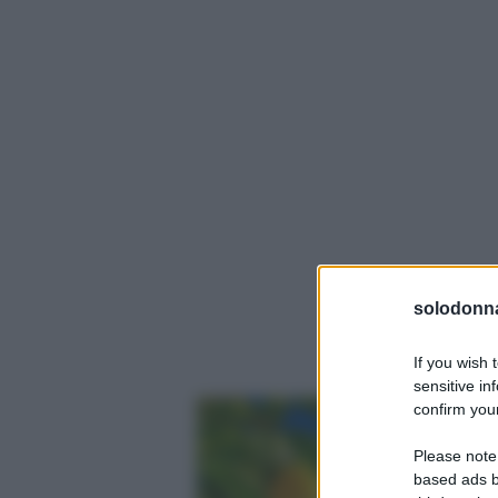
solodonna
If you wish 
sensitive in
confirm your
Please note
based ads b