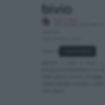
bivio
Elena Carletti
SEO Copywriter, Ghost Writer e C
22/05/2025
Tempo di lettura: 2 minuti
Seguici su
Fonti Preferite
Manuela si trova di fronte a
anticipazioni settimanali di Un Po
onda il giorno venerdì 23 maggio
Intanto Mariella è pronta a viver
verso giusto.