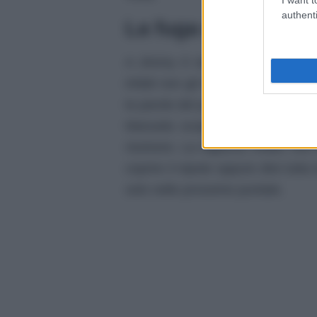
authenti
La fuga di Jimmy m
A Jimmy è stato
vietato di usc
infatti non gli ha permetto di anda
le parole del padre,
ha agito di t
Manuela scopre tutto e ora si t
risolvere. La ragazza, infatti, n
coprire il nipote oppure dire tutta
solo nelle prossime puntate.