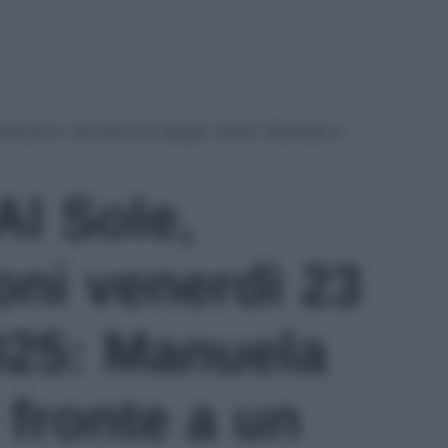
icipazioni venerdì 23 maggio 2025: Manuela si
Al Sole,
oni venerdì 23
25: Manuela
i fronte a un