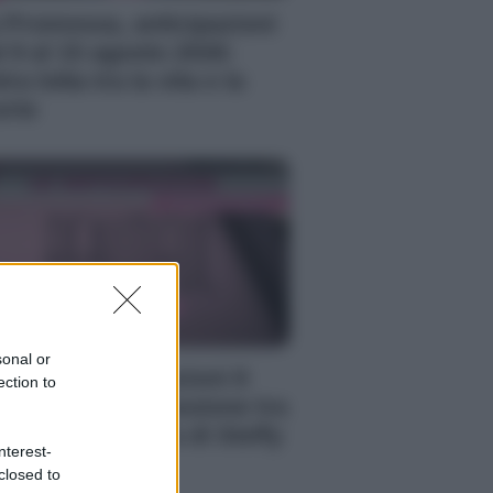
 Promessa, anticipazioni
l 9 al 15 agosto 2026:
ra lotta tra la vita e la
rte
sonal or
autiful, anticipazioni 8
ection to
osto 2026: la passione tra
pe e Carter, l’ira di Steffy
nterest-
Ridge
closed to