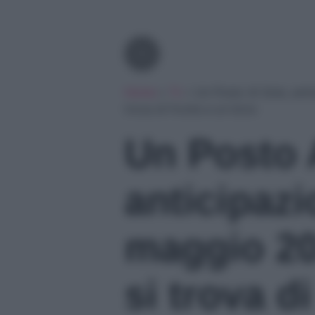
Tv
Home
»
Tv
»
Un Posto Al Sole, ant
trova di fronte a un bivio
Un Posto 
anticipazi
maggio 20
si trova d