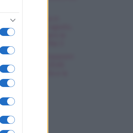
s Vegas”
 Posto al Sole va in
usa: stop dal 10 agosto,
co quando tornano le
ove puntate su Rai 3
 Promessa, anticipazioni
l 9 al 15 agosto 2026:
tra lotta tra la vita e la
orte