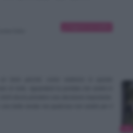
Suggerisci una modifica
ontent Editor
 un bivio perché, come vedremo in queste
sto Al Sole, riguardanti la puntata che andrà in
 2025 dovrà prendere una decisione importante.
e una bella serata ma qualcosa non andrà per il
TV