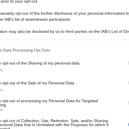
 prior to your opt-out.
rately opt-out of the further disclosure of your personal information by
he IAB’s list of downstream participants.
tion may also be disclosed by us to third parties on the IAB’s List of 
 that may further disclose it to other third parties.
 that this website/app uses one or more Google services and may gath
l Data Processing Opt Outs
TV
including but not limited to your visit or usage behaviour. You may click 
 to Google and its third-party tags to use your data for below specifi
La
o opt-out of the Sharing of my personal data.
ogle consent section.
sa
In
Ad
o opt-out of the Sale of my Personal Data.
de
In
to opt-out of processing my Personal Data for Targeted
L
ing.
In
Ja
o opt-out of Collection, Use, Retention, Sale, and/or Sharing
ersonal Data that Is Unrelated with the Purposes for which it
sv
lected.