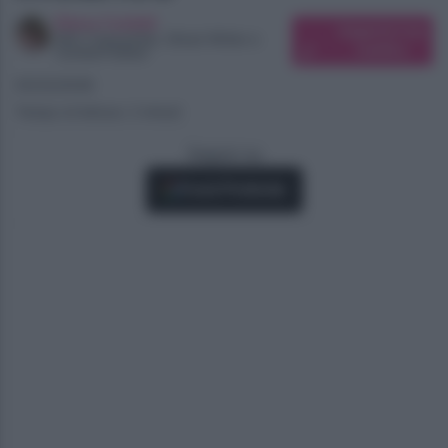
Elena Carletti
Suggerisci una
SEO Copywriter, Ghost Writer e
modifica
Content Editor
05/02/2026
Tempo di lettura: 2 minuti
Seguici su
Fonti Preferite