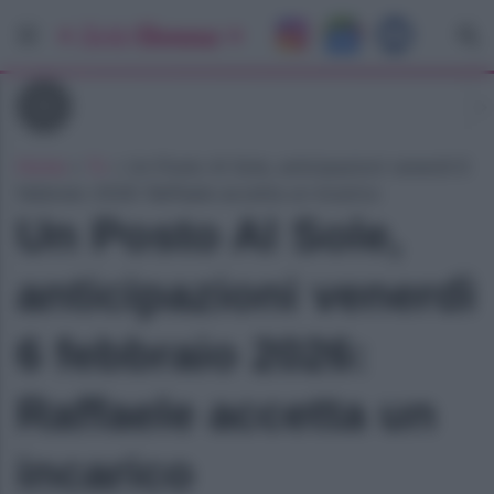
Tv
Home
»
Tv
»
Un Posto Al Sole, anticipazioni venerdì 6
febbraio 2026: Raffaele accetta un incarico
Un Posto Al Sole,
anticipazioni venerdì
6 febbraio 2026:
Raffaele accetta un
incarico