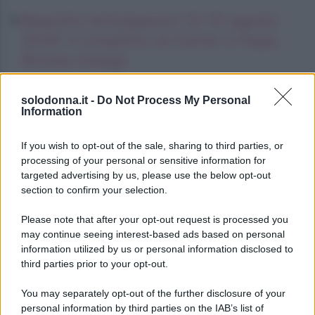
Beautiful anticipazioni 10–15 agosto
2026: il complotto di Carter e Hope,
Brooke indaga
Gianluca Gaetano, la moglie del
solodonna.it -
Do Not Process My Personal
calciatore mamma a tempo pieno
Information
Oroscopo del pomeriggio, sabato 8
If you wish to opt-out of the sale, sharing to third parties, or
agosto
processing of your personal or sensitive information for
targeted advertising by us, please use the below opt-out
section to confirm your selection.
Please note that after your opt-out request is processed you
may continue seeing interest-based ads based on personal
information utilized by us or personal information disclosed to
third parties prior to your opt-out.
You may separately opt-out of the further disclosure of your
personal information by third parties on the IAB’s list of