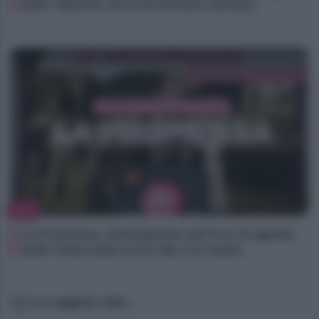
2026: Martina cerca di fermare Adriano
TV
La Promessa, anticipazioni dal 9 al 15 agosto
2026: Petra lotta tra la vita e la morte
Lo sapevi che...