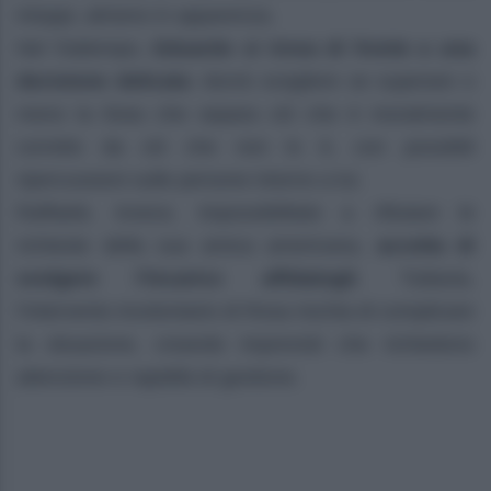
intoppi, almeno in apparenza.
Nel frattempo,
Eduardo si trova di fronte a una
decisione delicata
: dovrà scegliere se superare o
meno la linea che separa ciò che è moralmente
corretto da ciò che non lo è, con possibili
ripercussioni sulle persone intorno a lui.
Raffaele, invece, impossibilitato a rifiutare le
richieste della sua amica americana,
accetta di
svolgere l’incarico affidatogli
. Tuttavia,
l’intervento involontario di Rosa rischia di complicare
la situazione, creando imprevisti che richiedono
attenzione e rapidità di gestione.