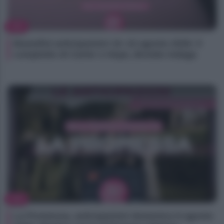
TV
Beautiful anticipazioni 10–15 agosto 2026: il
complotto di Carter e Hope, Brooke indaga
TV
La Promessa, anticipazioni domenica 9 agosto