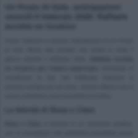
Un Posto Al Sole, anticipazioni
venerdì 6 febbraio 2026: Raffaele
accetta un incarico
Come vedremo in queste anticipazioni di Un Posto
al Sole riferite alla puntata che andrà in onda il
giorno venerdì 6 febbraio 2026,
Raffaele accetta
un incarico per l’amica americana
, rischiando di
complicarsi la vita. Nel frattempo Gianluca si
avvicina sempre più ad Anna, mentre Alberto usa la
nuova cameriera come strumento di rivalsa.
La felicità di Rosa e Clara
Rosa e Clara
si trovano in un momento positivo,
con le circostanze che sembrano procedere senza