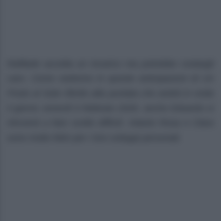
Raffaele accetta un incarico ma potrebbe costargli
caro. Come vedremo in queste anticipazioni di Un
Posto al Sole riferite alla puntata che andrà in onda
il giorno venerdì 6 febbraio 2026, anche Eduardo si
ritroverà a fare scelte difficili. Intanto Rosa e Clara
sono molto felici per i loro sviluppi personali.