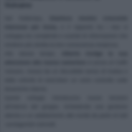
Vulcano
Nel frattempo
, Gianluca mostra crescente
interesse per Anna,
e il rapporto tra i due si
sviluppa tra complicità e scambi di informazioni che
rendono più stretta la loro conoscenza reciproca.
Allo stesso tempo,
Alberto rivolge la sua
attenzione alla nuova cameriera
in prova al Caffè
Vulcano, mosso da un discutibile senso di rivalsa e
dalla volontà di esercitare un certo controllo sulle
dinamiche interne.
Questi sviluppi introducono nuove tensioni
all’interno del gruppo, richiedendo una gestione
attenta e un adattamento alle novità da parte di tutti
i protagonisti coinvolti.