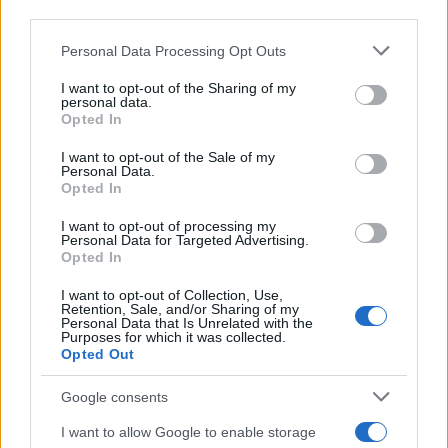
downstream participants.
Personal Data Processing Opt Outs
This information may also be disclosed by us to third parties
on the IAB’s List of Downstream Participants that may further
I want to opt-out of the Sharing of my
disclose it to other third parties.
personal data.
Opted In
Please note that this website/app uses one or more Google
services and may gather and store information including but
I want to opt-out of the Sale of my
Personal Data.
not limited to your visit or usage behaviour. You may click to
Opted In
grant or deny consent to Google and its third-party tags to
use your data for below specified purposes in below Google
I want to opt-out of processing my
consent section.
Personal Data for Targeted Advertising.
Opted In
I want to opt-out of Collection, Use,
Retention, Sale, and/or Sharing of my
Personal Data that Is Unrelated with the
Purposes for which it was collected.
Opted Out
Google consents
I want to allow Google to enable storage