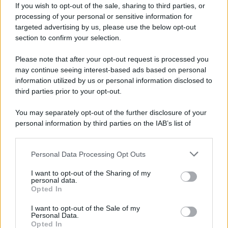
If you wish to opt-out of the sale, sharing to third parties, or
processing of your personal or sensitive information for
targeted advertising by us, please use the below opt-out
section to confirm your selection.
Please note that after your opt-out request is processed you
may continue seeing interest-based ads based on personal
information utilized by us or personal information disclosed to
third parties prior to your opt-out.
You may separately opt-out of the further disclosure of your
personal information by third parties on the IAB’s list of
Photo by Pixabay
downstream participants.
Ariete
Personal Data Processing Opt Outs
This information may also be disclosed by us to third parties
on the IAB’s List of Downstream Participants that may further
La giornata ti invita a procedere con entusiasmo,
I want to opt-out of the Sharing of my
disclose it to other third parties.
personal data.
tuttavia è importante non affrettare troppo i tempi:
Opted In
Please note that this website/app uses one or more Google
tra responsabilità lavorative e rapporti personali
services and may gather and store information including but
I want to opt-out of the Sale of my
Personal Data.
not limited to your visit or usage behaviour. You may click to
potresti ricevere una piccola verifica che attendevi.
Opted In
grant or deny consent to Google and its third-party tags to