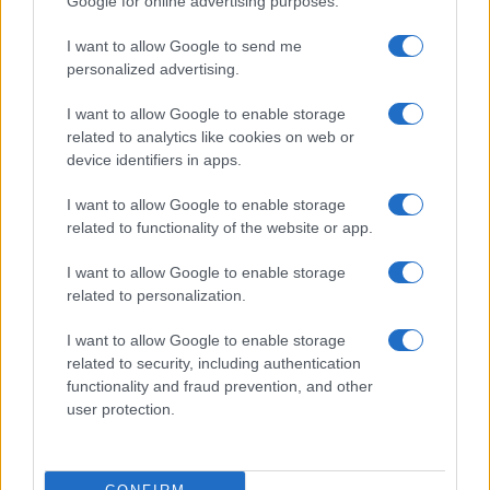
Google for online advertising purposes.
2026
seguire le
vicende dei protagonisti
. La serie
I want to allow Google to send me
Beautiful
, in onda in
Italia
dal 1990 e girata nei
personalized advertising.
Sunset Las Palmas Studios
di Los Angeles, è
I want to allow Google to enable storage
stata creata dalla coppia
William J. Bell
e
Lee
related to analytics like cookies on web or
Phillip Bell
.
device identifiers in apps.
La
saga
gode di un
seguito mondiale
con
I want to allow Google to enable storage
related to functionality of the website or app.
centinaia di
milioni di spettatori giornalieri
, e ha
raggiunto la
stagione numero trentacinque
,
I want to allow Google to enable storage
related to personalization.
superando le
9 mila puntate
.
I want to allow Google to enable storage
Scopriamo, allora, nel dettaglio,
che cosa accadrà
related to security, including authentication
e quali saranno gli
sviluppi della trama
e fra i
functionality and fraud prevention, and other
user protection.
personaggi principali
. Ancora una volta, di certo, si
tratta di una
puntata da non perdere
.