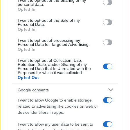
I want to opt-out of the Sharing of my
disclose it to other third parties.
personal data.
Opted In
Please note that this website/app uses one or more Google
services and may gather and store information including but
I want to opt-out of the Sale of my
Personal Data.
not limited to your visit or usage behaviour. You may click to
Opted In
grant or deny consent to Google and its third-party tags to
use your data for below specified purposes in below Google
I want to opt-out of processing my
consent section.
Personal Data for Targeted Advertising.
Opted In
I want to opt-out of Collection, Use,
Retention, Sale, and/or Sharing of my
Personal Data that Is Unrelated with the
Purposes for which it was collected.
Opted Out
Google consents
I want to allow Google to enable storage
related to advertising like cookies on web or
device identifiers in apps.
I want to allow my user data to be sent to
I fan della
soap opera
possono anche il
7 agosto