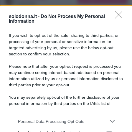
Copywriter
06/08/2026
solodonna.it -
Do Not Process My Personal
Information
Il venerdì pomeriggio Beautiful fa il suo ritorno su
Canale 5, la celebre soap opera che intrattiene il
If you wish to opt-out of the sale, sharing to third parties, or
pubblico italiano dal 1990. Alle 14:00, gli spettatori
processing of your personal or sensitive information for
riabbracceranno i personaggi della serie ambientata
targeted advertising by us, please use the below opt-out
section to confirm your selection.
nella splendida Los Angeles.
Please note that after your opt-out request is processed you
may continue seeing interest-based ads based on personal
information utilized by us or personal information disclosed to
third parties prior to your opt-out.
You may separately opt-out of the further disclosure of your
personal information by third parties on the IAB’s list of
downstream participants.
Personal Data Processing Opt Outs
This information may also be disclosed by us to third parties
on the IAB’s List of Downstream Participants that may further