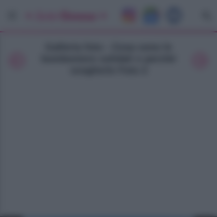
Galleria foto - Cosa sono le
bomboniere solidali e perché
sceglierle Foto 2