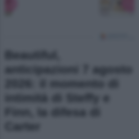
Beautiful,
anticipazioni 7 agosto
2026: il momento di
intimità di Steffy e
Finn, la difesa di
Carter