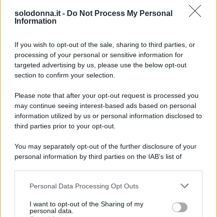
solodonna.it -
Do Not Process My Personal
Information
If you wish to opt-out of the sale, sharing to third parties, or
processing of your personal or sensitive information for
targeted advertising by us, please use the below opt-out
section to confirm your selection.
Photo by Pixabay
Please note that after your opt-out request is processed you
Ariete
may continue seeing interest-based ads based on personal
information utilized by us or personal information disclosed to
third parties prior to your opt-out.
La giornata ti invita a prendere una pausa per
ascoltare il tuo corpo, perché un po’ di affaticamento
You may separately opt-out of the further disclosure of your
potrebbe farsi sentire sotto il caldo sole d’agosto.
personal information by third parties on the IAB’s list of
downstream participants.
Essere gentili con le parole in amore e con i familiari
può dissipare tensioni recenti e riportare serenità.
Personal Data Processing Opt Outs
This information may also be disclosed by us to third parties
on the IAB’s List of Downstream Participants that may further
I want to opt-out of the Sharing of my
Toro
disclose it to other third parties.
personal data.