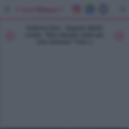
Galleria foto - Dayane Mello
rivela: “Non donate soldi per
mia mamma” Foto 1