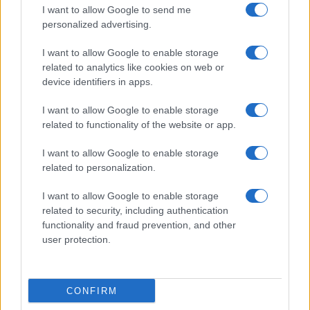
I want to allow Google to send me
La giornata invita alla tranquillità, ma offre anche
personalized advertising.
l’opportunità di risolvere con delicatezza questioni in
I want to allow Google to enable storage
sospeso in famiglia o in amore. Sul fronte della
related to analytics like cookies on web or
device identifiers in apps.
salute, riposare e mangiar bene ti aiuteranno a
ritrovare equilibrio.
I want to allow Google to enable storage
related to functionality of the website or app.
Leone
I want to allow Google to enable storage
related to personalization.
L’energia attuale ti sostiene rendendoti radioso,
soprattutto nei contesti lavorativi o sociali che
I want to allow Google to enable storage
related to security, including authentication
richiedono presenza e carisma. In amore, un invito
functionality and fraud prevention, and other
spontaneo o un momento festivo può accendere
user protection.
entusiasmo e rafforzare la fiducia reciproca.
Vergine
CONFIRM