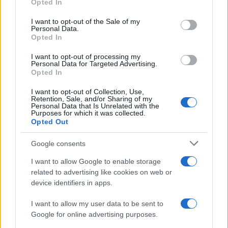
Opted In
Please note that this website/app uses one or more Google
Le condizioni di oggi incoraggiano la concretezza
services and may gather and store information including but
I want to opt-out of the Sale of my
Personal Data.
nelle attività lavorative e offrono maggiore chiarezza
not limited to your visit or usage behaviour. You may click to
Opted In
grant or deny consent to Google and its third-party tags to
nelle decisioni pratiche, specialmente se stai
use your data for below specified purposes in below Google
I want to opt-out of processing my
pianificando vacanze o appuntamenti. Nelle amicizie
consent section.
Personal Data for Targeted Advertising.
Opted In
e nei sentimenti, una presenza fidata ti farà sentire
supportato e leggero.
I want to opt-out of Collection, Use,
Retention, Sale, and/or Sharing of my
Personal Data that Is Unrelated with the
Gemelli
Purposes for which it was collected.
Opted Out
La tua mente è particolarmente vivace oggi, il che
Google consents
può essere di aiuto sia negli incontri sia nel
I want to allow Google to enable storage
concepire idee per il futuro. Un piccolo gesto legato
related to advertising like cookies on web or
device identifiers in apps.
a un evento estivo o a una festa porterà dolcezza e
stimolerà l’allegria.
I want to allow my user data to be sent to
Google for online advertising purposes.
Cancro