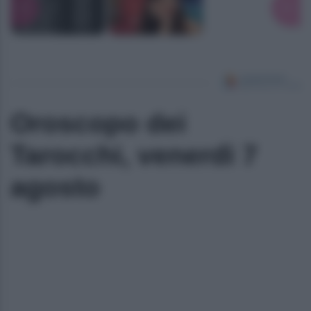
Oroscopo dei
Tarocchi, venerdì 7
agosto