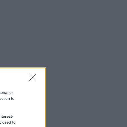
sonal or
ection to
nterest-
closed to