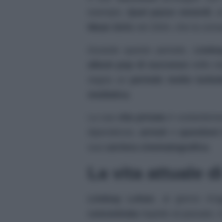
esempio,
Quel pazzo venerdì
, 
Mean Girls
nel 2004, che la con
Durante questo periodo,
Linds
album pop di successo
nelle cl
segna un
periodo molto turbol
mediatica
.
La sua
vita privata
è costantemen
dipendenze,
arresti
e
questioni 
sua
carriera cinematografica
.
La vita attuale d
Lindsay Lohan
, al giorno d’o
concentrata
rispetto al passato. I