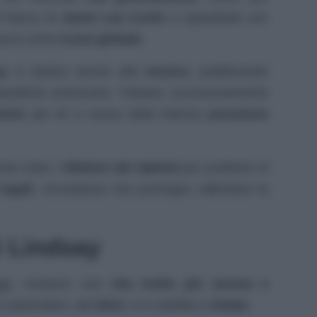
al fianco di
Jamie Lee Curtis
e soprattutto con
sacra come
icona globale
.
ay
si dedica anche alla
musica
, pubblicando
assifiche americane. Tuttavia, successivamente
ento
per lei a causa della intensa
pressione
te sotto i
riflettori dei tabloid
per problemi di
legali
, circostanze che purtroppo rallentano la
i Lindsay
ggi, conduce una
vita molto più serena e
n particolare, dal
2014
, si è stabilita a
Dubai.