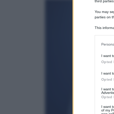
third parties
You may sepa
parties on t
This informa
Participants
Please note
Persona
information 
deny consent
I want t
in below Go
Opted 
I want t
Opted 
I want 
Advertis
Opted 
I want t
of my P
was col