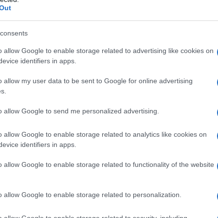
Out
consents
o allow Google to enable storage related to advertising like cookies on
ram
evice identifiers in apps.
il successo anni 2000
o allow my user data to be sent to Google for online advertising
s.
ntante
e
modella americana
che ha lasciato
to allow Google to send me personalized advertising.
ultura pop degli anni Duemila
. Nata a
New
o allow Google to enable storage related to analytics like cookies on
 carriera nel
mondo dello spettacolo
a soli
tre
evice identifiers in apps.
do in numerosi spot pubblicitari prima di fare il
o allow Google to enable storage related to functionality of the website
o allow Google to enable storage related to personalization.
o allow Google to enable storage related to security, including