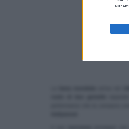
authenti
La
fama mondiale
arriva nel
19
ruolo di due gemelle
separat
performance che la consacra come
Hollywood
.
Il suo
successo
prosegue con f