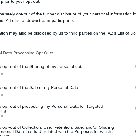
 prior to your opt-out.
rately opt-out of the further disclosure of your personal information by
he IAB’s list of downstream participants.
tion may also be disclosed by us to third parties on the IAB’s List of 
 that may further disclose it to other third parties.
 that this website/app uses one or more Google services and may gath
l Data Processing Opt Outs
including but not limited to your visit or usage behaviour. You may click 
 to Google and its third-party tags to use your data for below specifi
o opt-out of the Sharing of my personal data.
ogle consent section.
In
o opt-out of the Sale of my Personal Data.
In
to opt-out of processing my Personal Data for Targeted
ing.
In
o opt-out of Collection, Use, Retention, Sale, and/or Sharing
ersonal Data that Is Unrelated with the Purposes for which it
lected.