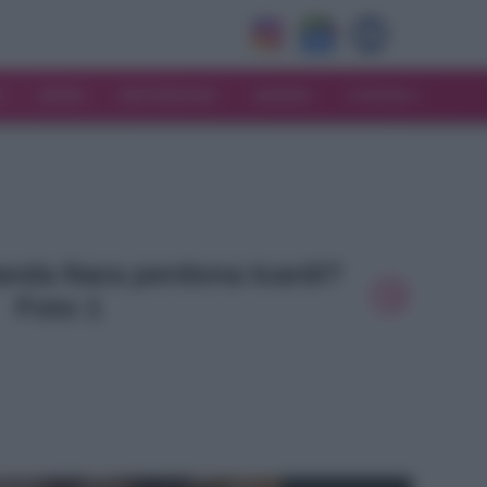
V
MODA
MATRIMONIO
MAMMA
CONSIGLI
Wanda Nara perdona Icardi?
Foto 1