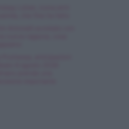
ndsay Lohan, icona anni
emila, che fine ha fatto
mi Antonelli avvistato con
a nuova ragazza, cosa
appiamo
 Promessa, anticipazioni
bato 8 agosto 2026:
riano prende una
cisione importante