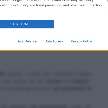
cation functionality and fraud prevention, and other user protection.
CONFIRM
Data Deletion
Data Access
Privacy Policy
98
, quando, a dodici anni, interpreta il doppio
e alla nascita nel film
Genitori in trappola
,
 una delle giovani attrici
più promettenti di
ilm diventati
cult generazionali
, come, per