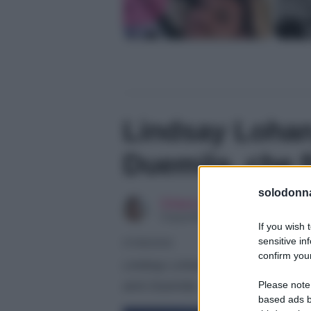
Lindsay Lohan
Duemila, che f
solodonna
Chiara Longo
Copywriter
If you wish 
sensitive in
07/08/2026
confirm your
Lindsay Lohan è un’attrice che ha 
Please note
anni Duemila. Vediamo cosa fa og
based ads b