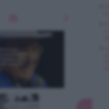
Li
Du
Ki
un
s
La
sa
Ad
de