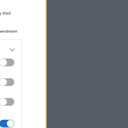
 third
Downstream
er and store
to grant or
ed purposes