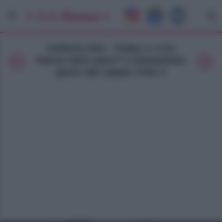
Galleria foto - Fedez e J-Ax
hanno fatto pace? L’inaspettato
gesto del rapper Foto 2