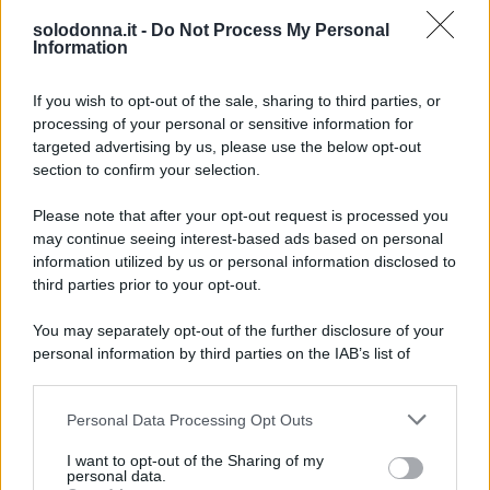
settimanale Chi in quello che sembra proprio uno
solodonna.it -
Do Not Process My Personal
stato interessante.
Information
If you wish to opt-out of the sale, sharing to third parties, or
processing of your personal or sensitive information for
targeted advertising by us, please use the below opt-out
section to confirm your selection.
Please note that after your opt-out request is processed you
may continue seeing interest-based ads based on personal
information utilized by us or personal information disclosed to
third parties prior to your opt-out.
You may separately opt-out of the further disclosure of your
personal information by third parties on the IAB’s list of
downstream participants.
Personal Data Processing Opt Outs
This information may also be disclosed by us to third parties
on the IAB’s List of Downstream Participants that may further
I want to opt-out of the Sharing of my
disclose it to other third parties.
personal data.
Foto Cristina Marino e Luca Argentero profilo ufficiale Instagram