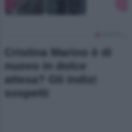
Cristina Marino è di
nuovo in dolce
attesa? Gli indizi
sospetti