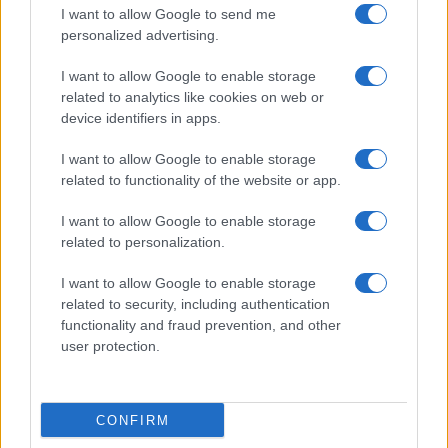
I want to allow Google to send me
personalized advertising.
I want to allow Google to enable storage
Le
ultime novità
sono state riportate, quindi, da
related to analytics like cookies on web or
Chi Magazine
, che li ha messi in copertina con il
device identifiers in apps.
titolo:
“La loro estate più bella”
. Cosa rende
I want to allow Google to enable storage
questo periodo particolarmente
speciale
? Si
related to functionality of the website or app.
suppone, senza certezze, che la
famiglia possa
I want to allow Google to enable storage
presto crescere
.
related to personalization.
Cristina
e
Luca
, al momento, insieme ai loro figli
I want to allow Google to enable storage
related to security, including authentication
Nina Speranza
e
Noè Roberto
, formano un
nucleo
functionality and fraud prevention, and other
familiare affiatato
, alimentato da un
impegno
user protection.
genitoriale
costante e profondo.
Realtà o puro gossip?
CONFIRM