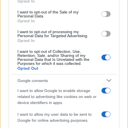
Opted In
Please note that this website/app uses one or more Google
Cristina Marino: la presunta
services and may gather and store information including but
I want to opt-out of the Sale of my
Personal Data.
not limited to your visit or usage behaviour. You may click to
gravidanza
Opted In
grant or deny consent to Google and its third-party tags to
use your data for below specified purposes in below Google
Luca Argentero
I want to opt-out of processing my
Cristina Marino
e
stanno
consent section.
Personal Data for Targeted Advertising.
trascorrendo le
vacanze estive
tra giochi e sorrisi
Opted In
insieme ai loro
bambini
. In particolare, però, alcuni
I want to opt-out of Collection, Use,
Retention, Sale, and/or Sharing of my
scatti recenti
hanno destato curiosità riguardo al
Personal Data that Is Unrelated with the
Purposes for which it was collected.
fatto che l’
attrice possa essere in dolce attesa
.
Opted Out
Google consents
I want to allow Google to enable storage
related to advertising like cookies on web or
device identifiers in apps.
I want to allow my user data to be sent to
Google for online advertising purposes.