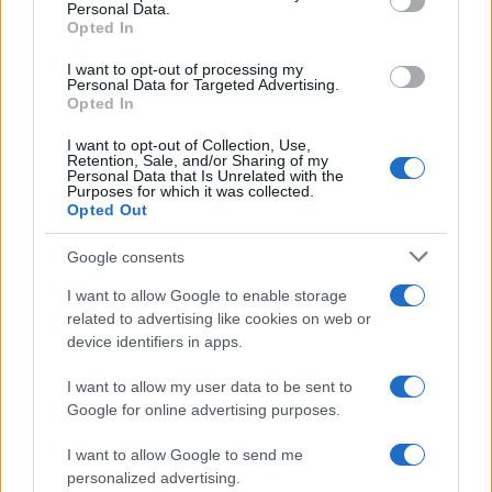
Beautiful,
Personal Data.
not limited to your visit or usage behaviour. You may click to
Opted In
grant or deny consent to Google and its third-party tags to
anticipazioni 6 agosto
use your data for below specified purposes in below Google
I want to opt-out of processing my
consent section.
Personal Data for Targeted Advertising.
2026: Hope si prepara
Opted In
al confronto con
I want to opt-out of Collection, Use,
Retention, Sale, and/or Sharing of my
Personal Data that Is Unrelated with the
Steffy, la rabbia di Bill
Purposes for which it was collected.
Opted Out
Google consents
I want to allow Google to enable storage
related to advertising like cookies on web or
device identifiers in apps.
I want to allow my user data to be sent to
Google for online advertising purposes.
I want to allow Google to send me
personalized advertising.