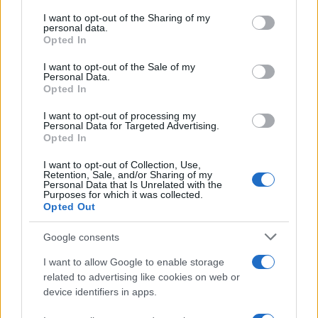
on the IAB’s List of Downstream Participants that may further
Foto Javier Martinez e Helena Prestes profilo ufficiale Instagram
I want to opt-out of the Sharing of my
disclose it to other third parties.
personal data.
Opted In
Il gossip di Javier Martinez e
Please note that this website/app uses one or more Google
services and may gather and store information including but
Helena Prestes
I want to opt-out of the Sale of my
Personal Data.
not limited to your visit or usage behaviour. You may click to
Opted In
grant or deny consent to Google and its third-party tags to
Spesso
basta poco
, come un silenzio prolungato
use your data for below specified purposes in below Google
I want to opt-out of processing my
consent section.
sui
social media
, per alimentare il
gossip
. È ciò
Personal Data for Targeted Advertising.
Opted In
che è successo proprio di recente a
Javier
I want to opt-out of Collection, Use,
Martinez
e
Helena Prestes
, coppia nata sotto i
Retention, Sale, and/or Sharing of my
Personal Data that Is Unrelated with the
riflettori di
Grande Fratello
.
Purposes for which it was collected.
Opted Out
Google consents
I want to allow Google to enable storage
related to advertising like cookies on web or
device identifiers in apps.