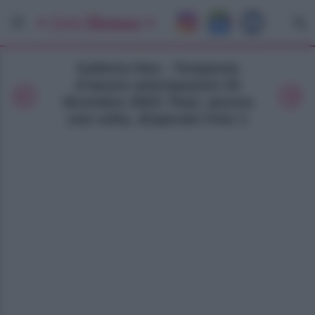
Galleria foto - Tempesta
d’amore anticipazioni 24
dicembre 2023: Paul, ancora
una volta, disperato Foto 1