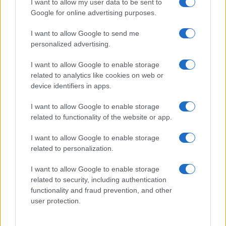
I want to allow my user data to be sent to
Google for online advertising purposes.
I want to allow Google to send me
personalized advertising.
In particolare, alcune
ricostruzioni sui social
I want to allow Google to enable storage
suggerivano che i due
si fossero già lasciati
,
related to analytics like cookies on web or
device identifiers in apps.
evitando di renderlo pubblico per non
perdere
l’affetto dei fan
.
I want to allow Google to enable storage
related to functionality of the website or app.
Tuttavia, il trentenne
pallavolista argentino
ha
I want to allow Google to enable storage
deciso di
chiarire la situazione
, rispondendo con
related to personalization.
ironia
a chi gli chiedeva conferma della
I want to allow Google to enable storage
separazione
. Ha scritto su
Instagram
:
related to security, including authentication
functionality and fraud prevention, and other
Finita con Helena? Quanto mi diverto.
user protection.
La sua
risposta
, quindi, seppur lapidaria, lascia