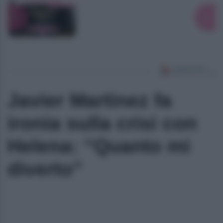
Javier Martinez fa
ironia sulla crisi con
Helena: “Quanto mi
diverto”