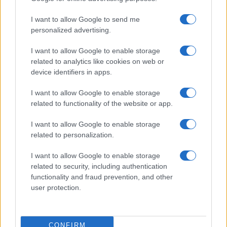
Cancro
I want to allow Google to send me
La giornata invita alla tranquillità, ma offre anche
personalized advertising.
l’opportunità di risolvere con delicatezza questioni in
I want to allow Google to enable storage
sospeso in famiglia o in amore. Sul fronte della
related to analytics like cookies on web or
device identifiers in apps.
salute, riposare e mangiar bene ti aiuteranno a
ritrovare equilibrio.
I want to allow Google to enable storage
related to functionality of the website or app.
Leone
I want to allow Google to enable storage
related to personalization.
L’energia attuale ti sostiene rendendoti radioso,
soprattutto nei contesti lavorativi o sociali che
I want to allow Google to enable storage
related to security, including authentication
richiedono presenza e carisma. In amore, un invito
functionality and fraud prevention, and other
spontaneo o un momento festivo può accendere
user protection.
entusiasmo e rafforzare la fiducia reciproca.
Vergine
CONFIRM