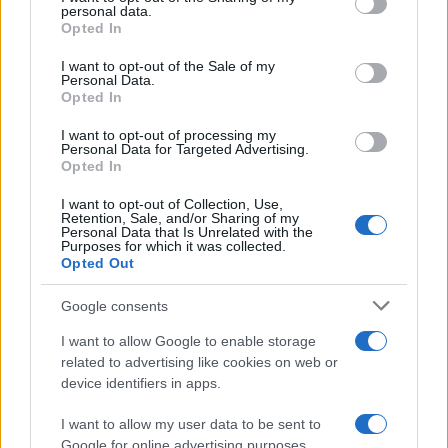
Toro
disclose it to other third parties.
personal data.
Opted In
Please note that this website/app uses one or more Google
Le condizioni di oggi incoraggiano la concretezza
services and may gather and store information including but
I want to opt-out of the Sale of my
Personal Data.
nelle attività lavorative e offrono maggiore chiarezza
not limited to your visit or usage behaviour. You may click to
Opted In
grant or deny consent to Google and its third-party tags to
nelle decisioni pratiche, specialmente se stai
use your data for below specified purposes in below Google
I want to opt-out of processing my
pianificando vacanze o appuntamenti. Nelle amicizie
consent section.
Personal Data for Targeted Advertising.
Opted In
e nei sentimenti, una presenza fidata ti farà sentire
supportato e leggero.
I want to opt-out of Collection, Use,
Retention, Sale, and/or Sharing of my
Personal Data that Is Unrelated with the
Gemelli
Purposes for which it was collected.
Opted Out
La tua mente è particolarmente vivace oggi, il che
Google consents
può essere di aiuto sia negli incontri sia nel
I want to allow Google to enable storage
concepire idee per il futuro. Un piccolo gesto legato
related to advertising like cookies on web or
device identifiers in apps.
a un evento estivo o a una festa porterà dolcezza e
stimolerà l’allegria.
I want to allow my user data to be sent to
Google for online advertising purposes.