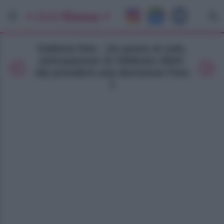
Galleria foto - Un posto al sole,
anticipazioni 21 febbraio 2024:
Ida prenderà una decisione Foto
1