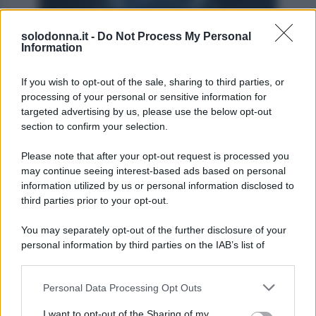
solodonna.it -
Do Not Process My Personal
Information
If you wish to opt-out of the sale, sharing to third parties, or
processing of your personal or sensitive information for
targeted advertising by us, please use the below opt-out
section to confirm your selection.
Photo by Pixabay
Please note that after your opt-out request is processed you
Ariete
may continue seeing interest-based ads based on personal
information utilized by us or personal information disclosed to
third parties prior to your opt-out.
La giornata ti invita a prendere una pausa per
ascoltare il tuo corpo, perché un po’ di affaticamento
You may separately opt-out of the further disclosure of your
potrebbe farsi sentire sotto il caldo sole d’agosto.
personal information by third parties on the IAB’s list of
downstream participants.
Essere gentili con le parole in amore e con i familiari
può dissipare tensioni recenti e riportare serenità.
Personal Data Processing Opt Outs
This information may also be disclosed by us to third parties
on the IAB’s List of Downstream Participants that may further
I want to opt-out of the Sharing of my