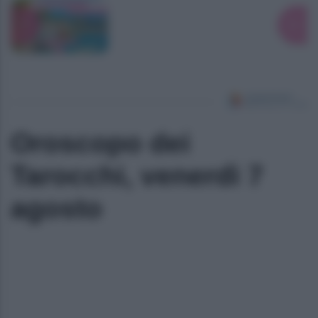
Oroscopo dei
Tarocchi, venerdì 7
agosto