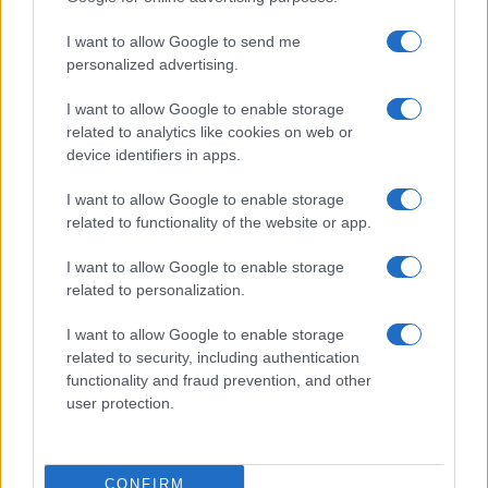
I want to allow Google to send me
personalized advertising.
I want to allow Google to enable storage
related to analytics like cookies on web or
Dopo
ottime prestazioni
iniziali, quindi, debutta tra
device identifiers in apps.
i
professionisti
all’inizio del 2019 in
Coppa Italia
,
I want to allow Google to enable storage
seguito qualche mese più tardi dal suo
esordio in
related to functionality of the website or app.
Serie A
.
I want to allow Google to enable storage
related to personalization.
Così,
Gaetano
, in
Lombardia
, trova l’ambiente
ideale per mostrare le sue qualità:
versatile
, con
I want to allow Google to enable storage
related to security, including authentication
una
tecnica notevole
e un eccellente
senso
functionality and fraud prevention, and other
dell’inserimento
, diventa uno dei
punti di forza
user protection.
dei grigiorossi
. Con la guida di
Fabio Pecchia
,
peraltro, corona il suo
periodo a Cremona
con una
CONFIRM