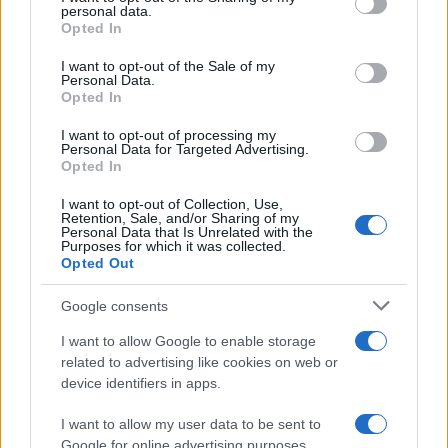
disclose it to other third parties.
personal data.
Foto Gianluca Gaetano profilo ufficiale Instagram
Opted In
Please note that this website/app uses one or more Google
Gianluca Gaetano: l’esordio a 11
services and may gather and store information including but
I want to opt-out of the Sale of my
Personal Data.
not limited to your visit or usage behaviour. You may click to
anni
Opted In
grant or deny consent to Google and its third-party tags to
use your data for below specified purposes in below Google
Gianluca Gaetano
, nato a
Cimitile
nel 2000, si
I want to opt-out of processing my
consent section.
Personal Data for Targeted Advertising.
unisce al
settore giovanile del Napoli
ad appena
Opted In
undici anni
. Il suo valore è così evidente che la
I want to opt-out of Collection, Use,
Retention, Sale, and/or Sharing of my
società
decide di tutelarlo, facendogli firmare il
Personal Data that Is Unrelated with the
Purposes for which it was collected.
primo contratto professionistico
a un’età da
Opted Out
record per il club.
Google consents
I want to allow Google to enable storage
related to advertising like cookies on web or
device identifiers in apps.
I want to allow my user data to be sent to
Google for online advertising purposes.