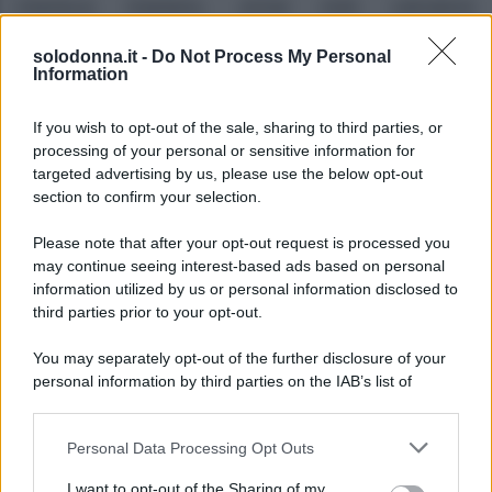
Gianluca Gaetano, ormai noto calciatore
dell’Atalanta, non ha soltanto successo in campo,
solodonna.it -
Do Not Process My Personal
ma anche nella vita privata.
Information
If you wish to opt-out of the sale, sharing to third parties, or
processing of your personal or sensitive information for
targeted advertising by us, please use the below opt-out
section to confirm your selection.
Please note that after your opt-out request is processed you
may continue seeing interest-based ads based on personal
information utilized by us or personal information disclosed to
third parties prior to your opt-out.
You may separately opt-out of the further disclosure of your
personal information by third parties on the IAB’s list of
downstream participants.
Personal Data Processing Opt Outs
This information may also be disclosed by us to third parties
on the IAB’s List of Downstream Participants that may further
I want to opt-out of the Sharing of my