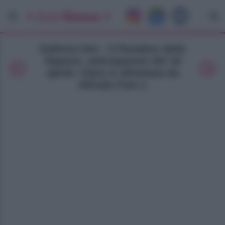
Galleria foto - Il Paradiso delle
Signore, anticipazioni del 18
aprile: Clara si allontana da
Alfredo Foto 1