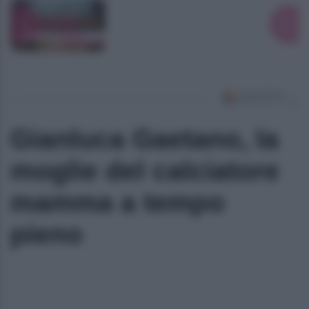
Gianluca Gaetano, la
moglie del calciatore
mamma a tempo
pieno