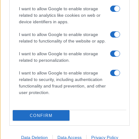
I want to allow Google to enable storage
related to analytics like cookies on web or
device identifiers in apps.
I want to allow Google to enable storage
related to functionality of the website or app.
I want to allow Google to enable storage
related to personalization.
I want to allow Google to enable storage
Chiara Longo
Suggerisci una modifica
related to security, including authentication
Copywriter
functionality and fraud prevention, and other
05/08/2026
user protection.
Anteprima di Beautiful del 6 agosto 2026: Hope è in
ansia, l’incontro con Steffy è intenso. Anche questa
CONFIRM
volta si tratta di una puntata imperdibile e che
lascerà a bocca aperta.
Data Deletion
Data Access
Privacy Policy