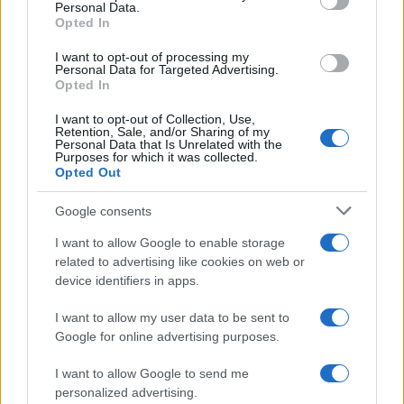
Personal Data.
not limited to your visit or usage behaviour. You may click to
Beautiful,
Opted In
grant or deny consent to Google and its third-party tags to
use your data for below specified purposes in below Google
anticipazioni 6 agosto
I want to opt-out of processing my
consent section.
Personal Data for Targeted Advertising.
Opted In
2026: Hope si prepara
I want to opt-out of Collection, Use,
Retention, Sale, and/or Sharing of my
al confronto con
Personal Data that Is Unrelated with the
Purposes for which it was collected.
Opted Out
Steffy, la rabbia di Bill
Google consents
I want to allow Google to enable storage
related to advertising like cookies on web or
device identifiers in apps.
I want to allow my user data to be sent to
Google for online advertising purposes.
I want to allow Google to send me
personalized advertising.