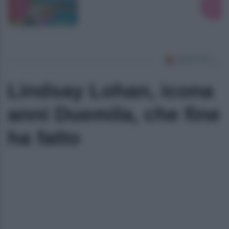
Lindsay Lohan, icona
anni Duemila, che fine
ha fatto