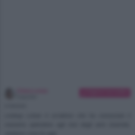
Chiara Longo
Suggerisci una modifica
Copywriter
07/08/2026
Lindsay Lohan è un’attrice che ha conosciuto il
massimo splendore agli inizi degli anni Duemila.
Vediamo cosa fa oggi.