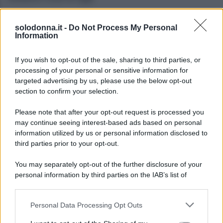
solodonna.it -
Do Not Process My Personal
Information
If you wish to opt-out of the sale, sharing to third parties, or
processing of your personal or sensitive information for
targeted advertising by us, please use the below opt-out
section to confirm your selection.
Please note that after your opt-out request is processed you
may continue seeing interest-based ads based on personal
information utilized by us or personal information disclosed to
third parties prior to your opt-out.
You may separately opt-out of the further disclosure of your
personal information by third parties on the IAB’s list of
downstream participants.
Foto Lindsay Lohan profilo ufficiale Instagram
Personal Data Processing Opt Outs
This information may also be disclosed by us to third parties
Lindsay Lohan: il successo anni
on the IAB’s List of Downstream Participants that may further