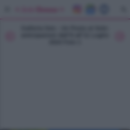
Galleria foto - Un Posto al Sole:
anticipazioni dall’8 all’11 Luglio
2024 Foto 1