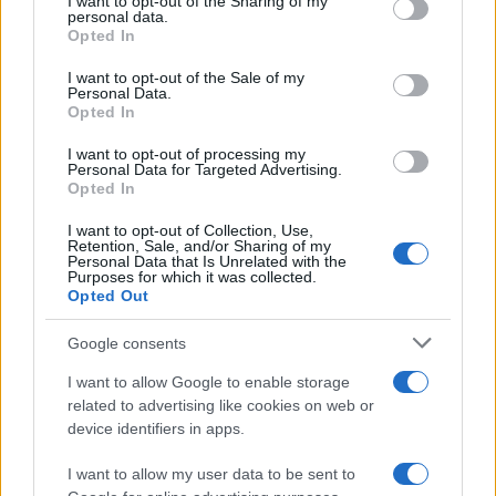
I want to opt-out of the Sharing of my
disclose it to other third parties.
personal data.
2000
Opted In
Please note that this website/app uses one or more Google
services and may gather and store information including but
Lindsay Lohan
è un’
attrice
,
cantante
e
modella
I want to opt-out of the Sale of my
Personal Data.
not limited to your visit or usage behaviour. You may click to
americana
che ha lasciato un’impronta significativa
Opted In
grant or deny consent to Google and its third-party tags to
use your data for below specified purposes in below Google
nella
cultura pop degli anni Duemila
. Nata a
New
I want to opt-out of processing my
consent section.
Personal Data for Targeted Advertising.
York
nel
1986
, ha iniziato la sua carriera nel
mondo
Opted In
dello spettacolo
a soli
tre anni
per l’
agenzia Ford
,
I want to opt-out of Collection, Use,
apparendo in numerosi spot pubblicitari prima di
Retention, Sale, and/or Sharing of my
Personal Data that Is Unrelated with the
fare il suo
debutto cinematografico
.
Purposes for which it was collected.
Opted Out
Google consents
I want to allow Google to enable storage
related to advertising like cookies on web or
device identifiers in apps.
I want to allow my user data to be sent to