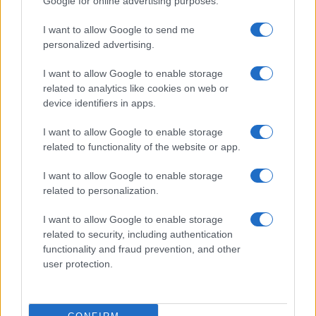
Google for online advertising purposes.
I want to allow Google to send me
personalized advertising.
I want to allow Google to enable storage
La
fama mondiale
arriva nel
1998
, quando, a dodici
related to analytics like cookies on web or
anni, interpreta il doppio
ruolo di due gemelle
device identifiers in apps.
separate alla nascita nel film
Genitori in trappola
,
I want to allow Google to enable storage
performance che la consacra come una delle
related to functionality of the website or app.
giovani attrici
più promettenti di Hollywood
.
I want to allow Google to enable storage
related to personalization.
Il suo
successo
prosegue con film diventati
cult
generazionali
, come, per esempio,
Quel pazzo
I want to allow Google to enable storage
venerdì
, al fianco di
Jamie Lee Curtis
e soprattutto
related to security, including authentication
functionality and fraud prevention, and other
con
Mean Girls
nel 2004, che la consacra come
user protection.
icona globale
.
Durante questo periodo,
Lindsay
si dedica anche