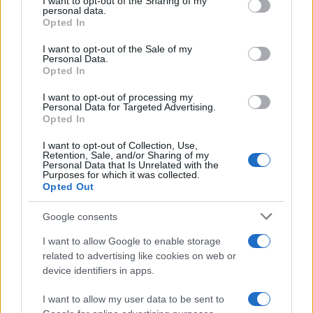
I want to opt-out of the Sharing of my
Foto Kimi Antonelli profilo ufficiale Instagram
disclose it to other third parties.
personal data.
Opted In
Kimi Antonelli ha un nuovo
Please note that this website/app uses one or more Google
services and may gather and store information including but
I want to opt-out of the Sale of my
amore?
Personal Data.
not limited to your visit or usage behaviour. You may click to
Opted In
grant or deny consent to Google and its third-party tags to
Andrea Kimi Antonelli
, giovane talento di 18 anni
use your data for below specified purposes in below Google
I want to opt-out of processing my
consent section.
Personal Data for Targeted Advertising.
della
scuderia Mercedes
, ha scelto le acque
Opted In
cristalline di
Porto Cervo
e il fascino della
Costa
I want to opt-out of Collection, Use,
Smeralda
per ricaricarsi.
Retention, Sale, and/or Sharing of my
Personal Data that Is Unrelated with the
Purposes for which it was collected.
Opted Out
Google consents
I want to allow Google to enable storage
related to advertising like cookies on web or
device identifiers in apps.
I want to allow my user data to be sent to