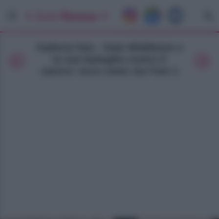
Galleria foto - Kate Middleton e
la sua battaglia contro il
cancro: ecco come sta Foto 1