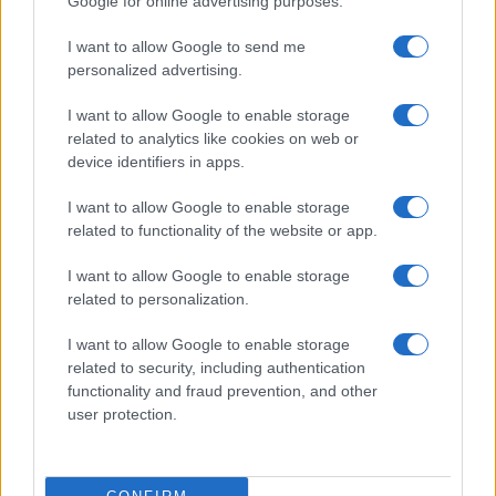
Google for online advertising purposes.
I want to allow Google to send me
personalized advertising.
Le
immagini
diffuse dal
settimanale
Chi
e
ripubblicate sui canali social lo mostrano
sereno
,
I want to allow Google to enable storage
related to analytics like cookies on web or
mentre si gode il
sole su uno yacht
e si diverte a
device identifiers in apps.
bordo di un
jet tender
.
I want to allow Google to enable storage
Tuttavia, ciò che ha realmente catturato
related to functionality of the website or app.
l’attenzione dei fan
e dei media rosa è la presenza
I want to allow Google to enable storage
costante di una
ragazza misteriosa
al suo fianco,
related to personalization.
scatenando subito speculazioni su un
possibile flirt
I want to allow Google to enable storage
estivo
.
related to security, including authentication
functionality and fraud prevention, and other
In particolare, i
due
sono stati fotografati in momenti
user protection.
di
grande sintonia
durante una sosta in un
locale
rinomato
. Lei in
bikini
, lui in
costume da bagno
,