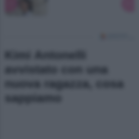
Kimi Antonelli
avvistato con una
nuova ragazza, cosa
sappiamo