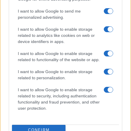
incomprensioni e mantenere leggerezza.
I want to allow Google to send me
personalized advertising.
Cancro
I want to allow Google to enable storage
L’atmosfera del giorno invita a sentimenti sinceri e
related to analytics like cookies on web or
device identifiers in apps.
momenti affettuosi, come una pausa nel cuore
dell’estate. A casa, potresti sentire il bisogno di
I want to allow Google to enable storage
related to functionality of the website or app.
ordine e comfort, mentre la tua salute potrebbe
beneficiare di più riposo e un ritmo più lento.
I want to allow Google to enable storage
related to personalization.
Leone
I want to allow Google to enable storage
related to security, including authentication
Questo periodo ti porta sotto i riflettori con un
functionality and fraud prevention, and other
fascino naturale che attira l’attenzione, specialmente
user protection.
nei rapporti sociali. Sul lavoro, puoi ricevere
conferme significative, ma cerca di non controllare
CONFIRM