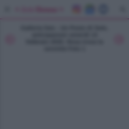
Galleria foto - Un Posto Al Sole,
anticipazioni venerdì 14
febbraio 2025: Rosa trova la
serenità Foto 1