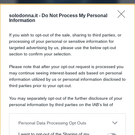
solodonna.it -
Do Not Process My Personal
Information
If you wish to opt-out of the sale, sharing to third parties, or
processing of your personal or sensitive information for
targeted advertising by us, please use the below opt-out
section to confirm your selection.
Photo by Pixabay
Please note that after your opt-out request is processed you
Ariete
may continue seeing interest-based ads based on personal
information utilized by us or personal information disclosed to
third parties prior to your opt-out.
Con l’energia di oggi, avrai l’opportunità di
riprendere in mano quei progetti messi da parte,
You may separately opt-out of the further disclosure of your
basta solo un po’ di audacia. In amore, le cose
personal information by third parties on the IAB’s list of
downstream participants.
diventano più trasparenti, mentre sul lavoro è
consigliabile valutare le priorità con calma,
Personal Data Processing Opt Outs
This information may also be disclosed by us to third parties
on the IAB’s List of Downstream Participants that may further
soprattutto se l’estate tenta di distogliere la tua
I want to opt-out of the Sharing of my