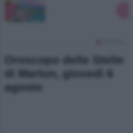
Oroscopo delle Stelle
di Marlon, giovedì 6
agosto