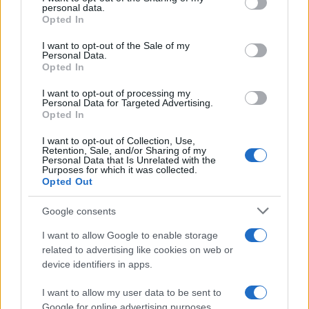
disclose it to other third parties.
personal data.
attenzione.
Opted In
Please note that this website/app uses one or more Google
Toro
services and may gather and store information including but
I want to opt-out of the Sale of my
Personal Data.
not limited to your visit or usage behaviour. You may click to
Opted In
grant or deny consent to Google and its third-party tags to
La giornata si presenta con un ritmo più rilassato,
use your data for below specified purposes in below Google
I want to opt-out of processing my
quasi da vacanza estiva, invitandoti a godere delle
consent section.
Personal Data for Targeted Advertising.
Opted In
piccole gioie con tranquillità. In famiglia o tra amici,
potresti ricevere un supporto inaspettato, mentre sul
I want to opt-out of Collection, Use,
Retention, Sale, and/or Sharing of my
piano pratico, è meglio non accelerare e ascoltare i
Personal Data that Is Unrelated with the
Purposes for which it was collected.
bisogni del corpo.
Opted Out
Gemelli
Google consents
I want to allow Google to enable storage
La tua mente è vivace e brillante oggi, rendendoti
related to advertising like cookies on web or
device identifiers in apps.
abile nelle interazioni e trattative. Un messaggio o
un incontro può migliorare il tuo umore, ma in
I want to allow my user data to be sent to
amore, un po’ più di onestà può prevenire
Google for online advertising purposes.