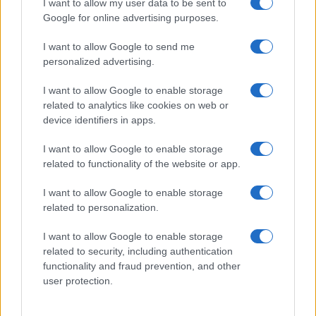
I want to allow my user data to be sent to
Google for online advertising purposes.
I want to allow Google to send me
La
showgirl
, nata in
Spagna
nel 1972, ha nutrito fin
personalized advertising.
dalla giovane età una grande
passione per la
I want to allow Google to enable storage
danza
, studiando danza classica al
Reale
related to analytics like cookies on web or
Conservatorio
di Madrid.
device identifiers in apps.
La sua
carriera
ha preso slancio quando ha
I want to allow Google to enable storage
related to functionality of the website or app.
debuttato sulla
TV spagnola
con il programma
musicale
La quinta marcha
. Poco dopo, si è
I want to allow Google to enable storage
related to personalization.
trasferita in
Italia
con
Giorgio Mastrota
,
sposandolo nel
1992
e diventando madre di
Natalia
I want to allow Google to enable storage
related to security, including authentication
Junior
.
functionality and fraud prevention, and other
user protection.
Insieme a
Mastrota
, peraltro, ha condotto la
fortunata
edizione estiva
de
Il gioco delle coppie
,