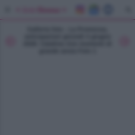
Galleria foto - La Promessa,
anticipazioni giovedì 4 giugno
2026: Catalina vive momenti di
grande ansia Foto 1