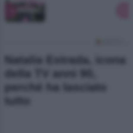
Natalia Estrada, icona
della TV anni 90,
perché ha lasciato
tutto