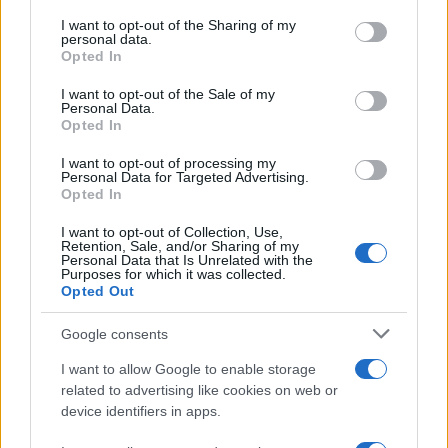
Foto Natalia Estrada profilo Facebook
on the IAB’s List of Downstream Participants that may further
I want to opt-out of the Sharing of my
disclose it to other third parties.
personal data.
Natalia Estrada: il successo anni
Opted In
Please note that this website/app uses one or more Google
’90
services and may gather and store information including but
I want to opt-out of the Sale of my
Personal Data.
not limited to your visit or usage behaviour. You may click to
Opted In
Natalia Estrada
è stata una delle figure più amate
grant or deny consent to Google and its third-party tags to
use your data for below specified purposes in below Google
della
televisione italiana
degli anni Novanta,
I want to opt-out of processing my
consent section.
Personal Data for Targeted Advertising.
famosa per aver vissuto un
percorso artistico
che
Opted In
l’ha portata a un vero e proprio
successo
.
I want to opt-out of Collection, Use,
Retention, Sale, and/or Sharing of my
Personal Data that Is Unrelated with the
Purposes for which it was collected.
Opted Out
Google consents
I want to allow Google to enable storage
related to advertising like cookies on web or
device identifiers in apps.