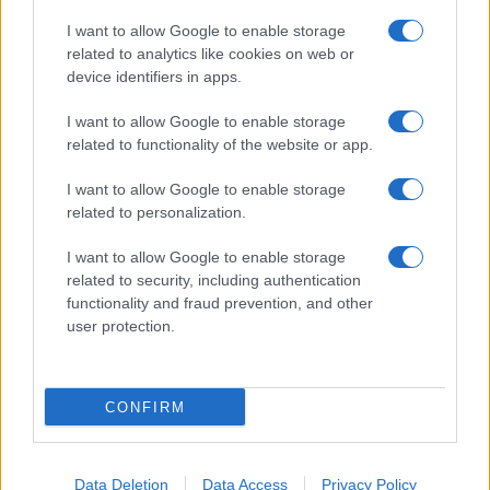
I want to allow Google to enable storage
related to analytics like cookies on web or
device identifiers in apps.
I want to allow Google to enable storage
related to functionality of the website or app.
I want to allow Google to enable storage
related to personalization.
Chiara Longo
Suggerisci una modifica
Copywriter
I want to allow Google to enable storage
05/08/2026
related to security, including authentication
functionality and fraud prevention, and other
Anteprima di Beautiful del 6 agosto 2026: Hope è in
user protection.
ansia, l’incontro con Steffy è intenso. Anche questa
volta si tratta di una puntata imperdibile e che
lascerà a bocca aperta.
CONFIRM
Data Deletion
Data Access
Privacy Policy