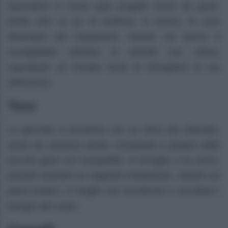
riprendere in mano quei progetti messi da parte,
basta solo un po’ di audacia. In amore, le cose
diventano più trasparenti, mentre sul lavoro è
consigliabile valutare le priorità con calma,
soprattutto se l’estate tenta di distogliere la tua
attenzione.
Toro
La giornata si presenta con un ritmo più rilassato,
quasi da vacanza estiva, invitandoti a godere delle
piccole gioie con tranquillità. In famiglia o tra amici,
potresti ricevere un supporto inaspettato, mentre sul
piano pratico, è meglio non accelerare e ascoltare i
bisogni del corpo.