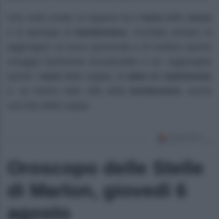
Una volta creato un legame tra il
tema
delle
nozze
e la tipologia di
bomboniera
, ricordate sempre di
aggiungere un tocco personale e di rendere questo
omaggio facilmente riconducibile a voi. Aggiungete
quindi i
nomi
della coppia, la
data
del
matrimonio
e, se rientra nello stile della
bomboniera
, anche
una foto della coppia.
Oroscopo delle Stelle
di Marlon, giovedì 6
agosto