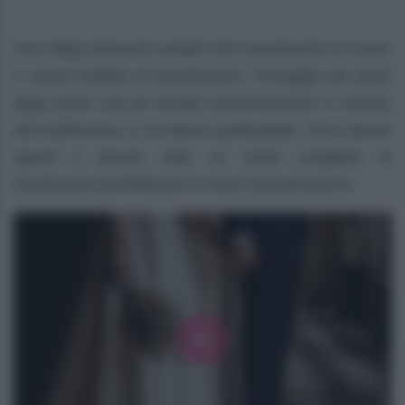
Uno degli elementi cardine del ricevimento di nozze
è senza dubbio la bomboniera, l’omaggio da parte
degli sposi che gli invitati conserveranno in ricordo
del matrimonio a cui hanno partecipato. Ecco alcuni
spunti e alcune idee su come scegliere la
bomboniera perfetta per il vostro grande giorno.