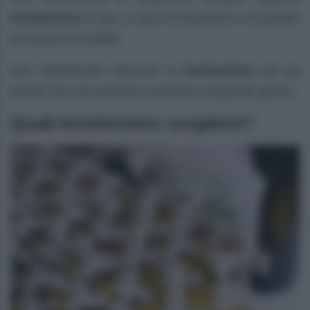
bomboniera
in più, in caso di imprevisti o di cambio
di numero di invitati.
Non dimenticate neanche le
bomboniere
per gli
invitati che non potranno assistere al grande giorno.
Quali bomboniere scegliere?