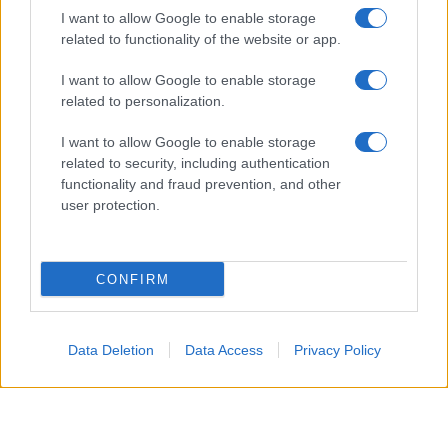
più genuine e soddisfacenti.
I want to allow Google to enable storage
related to functionality of the website or app.
Sagittario
I want to allow Google to enable storage
related to personalization.
Il desiderio di libertà e cambiamento è forte, come
se l’estate ti stesse chiamando a nuove prospettive.
I want to allow Google to enable storage
Gli amici potrebbero offrirti idee stimolanti, mentre
related to security, including authentication
functionality and fraud prevention, and other
nel lavoro, una decisione presa con vigore dovrebbe
user protection.
essere ponderata con una certa cautela per
mantenere le energie.
CONFIRM
Capricorno
La giornata ti invita ad andare avanti con sicurezza,
Data Deletion
Data Access
Privacy Policy
senza fretta ma con grande affidabilità, qualità
particolarmente apprezzate oggi. In ambito
lavorativo, puoi rafforzare ciò che hai costruito,