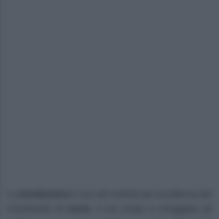
La
bomboniera
è uno dei simboli per eccellenza del
ricevimento di
nozze
. Il suo scopo è omaggiare gli