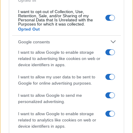
Opted In
Bilancia
I want to opt-out of Collection, Use,
Retention, Sale, and/or Sharing of my
La giornata promuove armonia, ma anche
Personal Data that Is Unrelated with the
Purposes for which it was collected.
l’esigenza di decidere con più chiarezza dove
Opted Out
investire energia e sentimenti. In amore, un dialogo
Google consents
fluido può riemergere, mentre tra amici o colleghi, il
I want to allow Google to enable storage
tuo talento nel mediare sarà apprezzato per creare
related to advertising like cookies on web or
un ambiente sereno.
device identifiers in apps.
Scorpione
I want to allow my user data to be sent to
Google for online advertising purposes.
Le tue emozioni oggi sono potenti e potrebbero
I want to allow Google to send me
spingerti a vedere le cose in una nuova luce. Nel
personalized advertising.
lavoro c’è una forte determinazione, mentre in
I want to allow Google to enable storage
amore è fondamentale evitare mezze verità: la
related to analytics like cookies on web or
device identifiers in apps.
schiettezza, seppur delicata, può aprire a relazioni