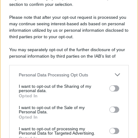
section to confirm your selection.
Questo periodo ti porta sotto i riflettori con un
Please note that after your opt-out request is processed you
fascino naturale che attira l’attenzione, specialmente
may continue seeing interest-based ads based on personal
nei rapporti sociali. Sul lavoro, puoi ricevere
information utilized by us or personal information disclosed to
conferme significative, ma cerca di non controllare
third parties prior to your opt-out.
ogni dettaglio. Una piccola distrazione estiva
You may separately opt-out of the further disclosure of your
potrebbe portare anche un incontro piacevole.
personal information by third parties on the IAB’s list of
downstream participants.
Vergine
Personal Data Processing Opt Outs
This information may also be disclosed by us to third parties
on the IAB’s List of Downstream Participants that may further
La tua praticità è particolarmente utile oggi,
I want to opt-out of the Sharing of my
disclose it to other third parties.
personal data.
aiutandoti a risolvere questioni irrisolte da tempo. La
Opted In
Please note that this website/app uses one or more Google
tua chiarezza mentale è un grande vantaggio nel
services and may gather and store information including but
I want to opt-out of the Sale of my
lavoro, ma sarebbe saggio conservare energie
Personal Data.
not limited to your visit or usage behaviour. You may click to
Opted In
grant or deny consent to Google and its third-party tags to
riguardo alla salute e al sonno, senza esagerare con
use your data for below specified purposes in below Google
I want to opt-out of processing my
richieste a te stesso.
consent section.
Personal Data for Targeted Advertising.