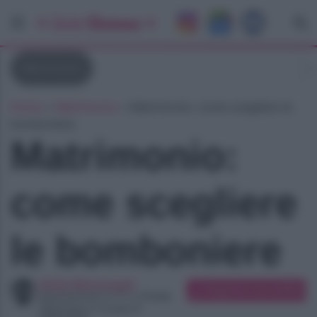
Matrimonio
Home
»
Matrimonio
»
Matrimonio: come scegliere le
bomboniere
Matrimonio:
come scegliere
le bomboniere
Giulia Marinangeli
Suggerisci una modifica
Appassionata di TV e Gossip
Diplomata in scuola di