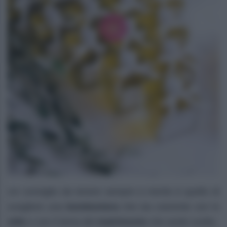
Un consiglio da tenere sempre a mente è quello di
scegliere una
bomboniera
che sia coerente con lo
stile
o con il tema del
matrimonio
che avete scelto.