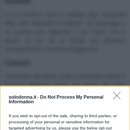
Gemelli
La tua mente è vivace e brillante oggi, rendendoti
abile nelle interazioni e trattative. Un messaggio o
un incontro può migliorare il tuo umore, ma in
amore, un po’ più di onestà può prevenire
incomprensioni e mantenere leggerezza.
Cancro
L’atmosfera del giorno invita a sentimenti sinceri e
momenti affettuosi, come una pausa nel cuore
dell’estate. A casa, potresti sentire il bisogno di
solodonna.it -
Do Not Process My Personal
Information
ordine e comfort, mentre la tua salute potrebbe
beneficiare di più riposo e un ritmo più lento.
If you wish to opt-out of the sale, sharing to third parties, or
processing of your personal or sensitive information for
Leone
targeted advertising by us, please use the below opt-out