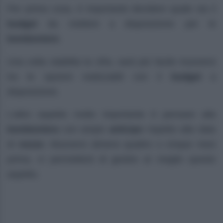
Per prima cosa, è importante decidere quale sia il
budget
da mettere a disposizione per le
bomboniere
.
Una volta stabilita la cifra, sarà più facile muoversi
tra le opzioni realizzabili con il
budget
a
disposizione.
L’altro aspetto molto importante è pensare alla
bomboniera
con ampio
anticipo
rispetto alla data
di
nozze
. Muoversi almeno quattro o cinque mesi
prima, vi permetterà di gestire al meglio questo
aspetto.