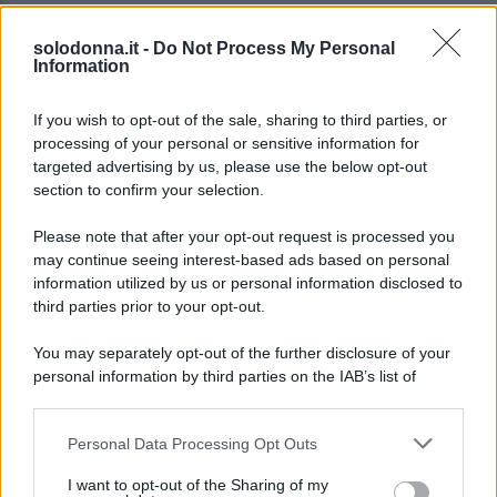
solodonna.it -
Do Not Process My Personal
Information
If you wish to opt-out of the sale, sharing to third parties, or
processing of your personal or sensitive information for
Le
ultime novità
sono state riportate, quindi, da
targeted advertising by us, please use the below opt-out
section to confirm your selection.
Chi Magazine
, che li ha messi in copertina con il
titolo:
“La loro estate più bella”
. Cosa rende
Please note that after your opt-out request is processed you
may continue seeing interest-based ads based on personal
questo periodo particolarmente
speciale
? Si
information utilized by us or personal information disclosed to
suppone, senza certezze, che la
famiglia possa
third parties prior to your opt-out.
presto crescere
.
You may separately opt-out of the further disclosure of your
personal information by third parties on the IAB’s list of
Cristina
e
Luca
, al momento, insieme ai loro figli
downstream participants.
Nina Speranza
e
Noè Roberto
, formano un
nucleo
Personal Data Processing Opt Outs
familiare affiatato
, alimentato da un
impegno
This information may also be disclosed by us to third parties
on the IAB’s List of Downstream Participants that may further
genitoriale
costante e profondo.
I want to opt-out of the Sharing of my
disclose it to other third parties.