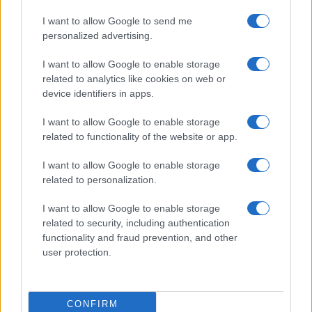
I want to allow Google to send me
personalized advertising.
I want to allow Google to enable storage
related to analytics like cookies on web or
device identifiers in apps.
I want to allow Google to enable storage
related to functionality of the website or app.
I want to allow Google to enable storage
related to personalization.
I want to allow Google to enable storage
related to security, including authentication
functionality and fraud prevention, and other
user protection.
CONFIRM