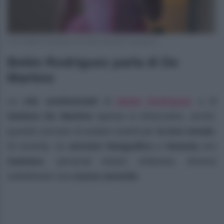
Foto Belén Rodriguez profilo ufficiale Instagram
Belén Rodriguez parla di De
Martino
Belén Rodriguez
Le
vite sentimentali
di
e di
Stefano De Martino
spesso si intrecciano, anche
quando cercano di andare avanti per
la loro strada
.
Di recente, un
servizio fotografico
a
Venezia
con
Gaetano
, personal trainer milanese, doveva
sottolineare una
nuova serenità
.