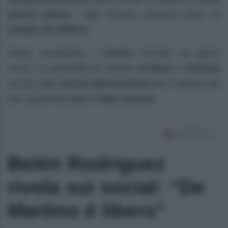
ancora aperta
. I
fan
, dunque, possono tirare un
sospiro di sollievo
.
Infatti, nonostante i
rumors
circolati nei giorni
scorsi, la possibilità di vedere
Al Bano
e
Romina
ancora sullo
stesso palcoscenico
per il piacere dei
loro sostenitori
non è stata esclusa
.
Belén Rodriguez
rivela sui social: “De
Martino è libero”