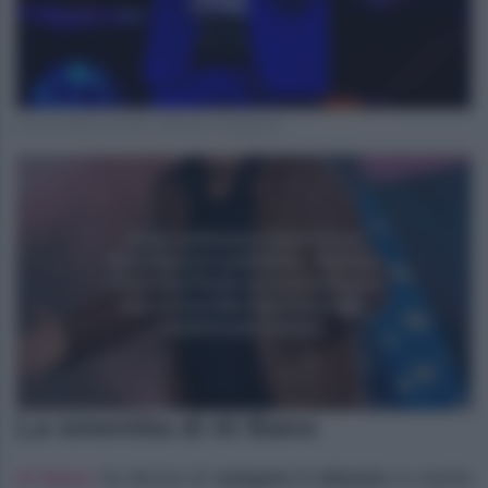
Foto Al Bano profilo ufficiale Instagram
La smentita di Al Bano
Al Bano
ha deciso di
rompere il silenzio
in merito