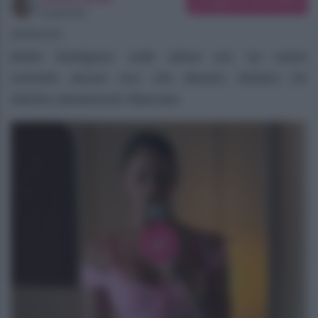
Suggerisci una modifica
Copywriter
08/08/2026
Belén Rodriguez, nelle ultime ore, ha voluto
smentire alcune voci che davano Stefano De
Martino attualmente fidanzato.