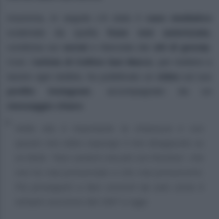
Insomma, in seguito c’è stato il
caos mediatico
scatenato da quella
frase non autorizzata
,
condivisa sui
social
e rilanciata dai
siti di gossip
.
Così, l’
artista di Cellino San Marco
, per mettere a
tacere ogni dubbio, ha pubblicato un
video
sul suo
profilo Instagram
, accompagnato da un
messaggio chiaro
:
Nella vita è importante la chiarezza e con
questo mio video espongo il mio disappunto su
un titolo: “Non canterò mai più con Romina”, che
non ho mai pronunciato e che mai pronuncerei.
Poi proseguirò a fare concerti da solo come è
sempre successo dal 1967 a oggi.