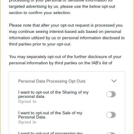
processing of your personal or sensitive information for
trasformate in una difesa del suo
attuale
targeted advertising by us, please use the below opt-out
section to confirm your selection.
compagno
e in una riscrittura della narrativa
riguardante proprio
Stefano
.
Please note that after your opt-out request is processed you
may continue seeing interest-based ads based on personal
In particolare, un
commento nostalgico
di una fan
information utilized by us or personal information disclosed to
third parties prior to your opt-out.
che recitava
“Per sempre De Martino”
ha
scatenato la
risposta
chiara di
Belén
. Ha, quindi,
You may separately opt-out of the further disclosure of your
personal information by third parties on the IAB’s list of
scritto:
downstream participants.
Lui è libero.
Personal Data Processing Opt Outs
This information may also be disclosed by us to third parties
on the IAB’s List of Downstream Participants that may further
I want to opt-out of the Sharing of my
Questa
affermazione
sembrava essere un
invito
disclose it to other third parties.
personal data.
Opted In
ironico
alla sua follower, contraddicendo però le
Please note that this website/app uses one or more Google
recenti
indiscrezioni sul conduttore Rai
. Solo due
services and may gather and store information including but
I want to opt-out of the Sale of my
Personal Data.
not limited to your visit or usage behaviour. You may click to
settimane prima, infatti,
Anna Annunziata
, madre di
Opted In
grant or deny consent to Google and its third-party tags to
Gilda Ambrosio
, aveva rinvigorito i pettegolezzi
use your data for below specified purposes in below Google
I want to opt-out of processing my