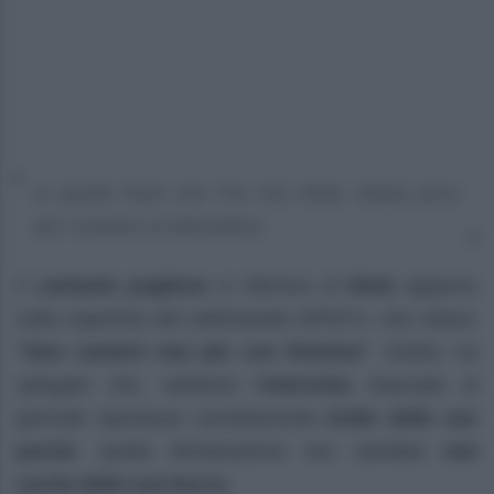
Io quella frase non l’ho mai detta. Basta poco
per rovinare un’atmosfera.
Il
cantante pugliese
si riferisce al
titolo
apparso
sulla copertina del settimanale
DiPiùTv
, che citava:
“Non canterò mai più con Romina”
. Inoltre, ha
spiegato che, sebbene l’
intervista
rilasciata al
giornale riportasse correttamente
molte delle sue
parole
, quella dichiarazione non sarebbe
mai
uscita dalla sua bocca
.