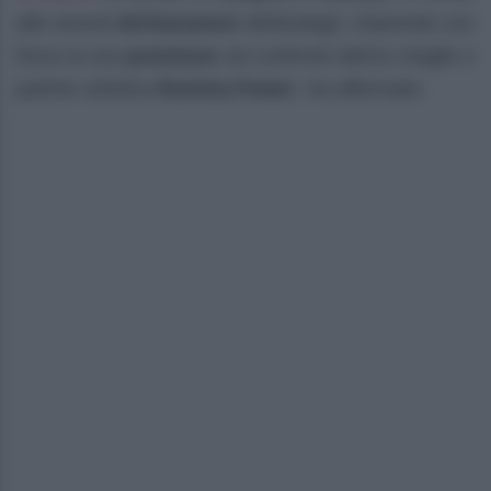
alle recenti
dichiarazioni
attribuitegli, chiarendo con
forza la sua
posizione
nei confronti dell’ex moglie e
partner artistica
Romina Power
. Ha affermato: