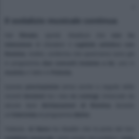
Il sodalizio musicale continua
Nel
filmato
, quindi, ribadisce che
non ha
intenzione
di chiudere il
capitolo artistico con
Romina
. Inoltre, conferma che quest’anno sono già
in programma
due concerti insieme a lei
, uno in
Austria
e l’altro in
Polonia
.
Questa
precisazione
arriva anche a seguito delle
recenti
tensioni
tra i due
ex coniugi
, innescate da
alcune dure
dichiarazioni di Romina
durante
un’
intervista
al programma
Belve
.
Tuttavia,
Al Bano
ha ribadito che la porta del loro
sodalizio musicale
, tanto amato dal pubblico,
resta