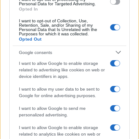
consent section.
Personal Data for Targeted Advertising.
parlando di un
legame familiare
con
De Martino
.
Opted In
La differenza d’età con Guido
I want to opt-out of Collection, Use,
Retention, Sale, and/or Sharing of my
Fidanzati
Personal Data that Is Unrelated with the
Purposes for which it was collected.
Opted Out
La
showgirl argentina
ha smentito l’ipotetica
relazione di De Martino
proprio con la suddetta
Google consents
risposta lapidaria
. Poi, la
Rodriguez
, ancora,
I want to allow Google to enable storage
related to advertising like cookies on web or
quando alcuni
haters
hanno accusato
Gaetano
di
device identifiers in apps.
essere
troppo giovane per lei
, ha affermato:
I want to allow my user data to be sent to
Ha la stessa età del mio ex marito. Quale
Google for online advertising purposes.
sarebbe il problema?
I want to allow Google to send me
personalized advertising.
I want to allow Google to enable storage
related to analytics like cookies on web or