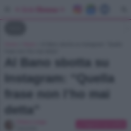
News
Home
»
News
»
Al Bano sbotta su Instagram: “Quella
frase non l’ho mai detta”
Al Bano sbotta su
Instagram: “Quella
frase non l’ho mai
detta”
Chiara Longo
Suggerisci una modifica
Copywriter