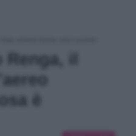
 litigio sull’aereo Ryanair, cosa è successo
 Renga, il
l’aereo
cosa è
Suggerisci una modifica