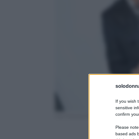
solodonna
If you wish 
sensitive in
confirm your
Foto Francesco Renga profilo ufficiale Ins
Please note
based ads b