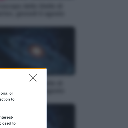
oscopo delle Stelle di
rlon, giovedì 6 agosto
S
oscopo delle Stelle di
rlon, giovedì 6 agosto
sonal or
ection to
nterest-
closed to