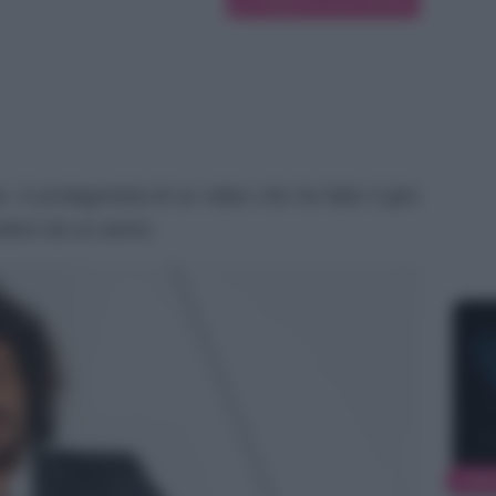
 è protagonista di un video che ha fatto il giro
ndere da un aereo.
NEW