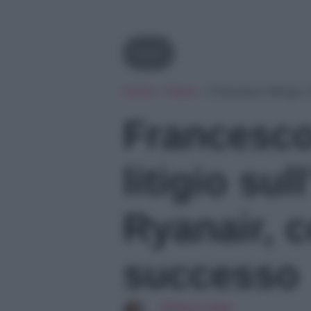
News
Home
»
News
»
Francesco Renga, il
Francesco
litigio sul
Ryanair, 
successo
Chiara Longo