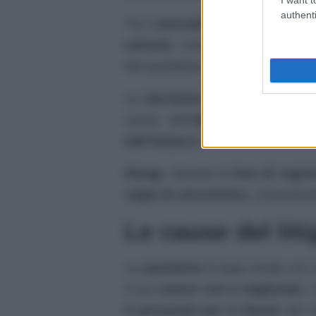
authenti
Tra i
coinvolti
c’era anche il
cant
velivolo
. Così,
Renga
, secondo
del quotidiano
Il Giorno
, ha dovut
La
decisione
è stata presa men
causa dell’
atteggiamento dell’a
dall’imbarco
.
Renga
, durante la
fase di regist
segni di nervosismo
, contestan
Le cause del liti
La
questione
è stata risolta con 
il suo
umore non è migliorato
. 
il personale per il ritardo
del v