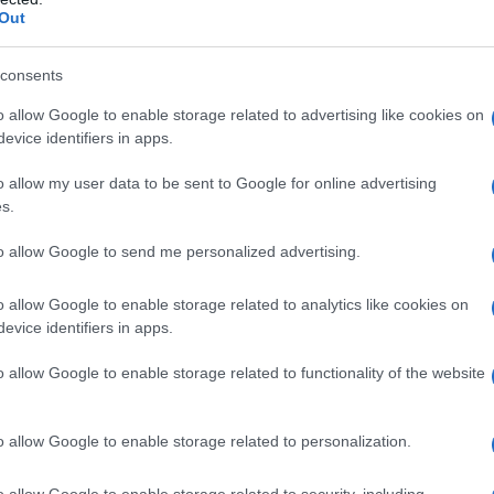
Out
consents
o allow Google to enable storage related to advertising like cookies on
evice identifiers in apps.
o allow my user data to be sent to Google for online advertising
s.
to allow Google to send me personalized advertising.
o allow Google to enable storage related to analytics like cookies on
evice identifiers in apps.
o allow Google to enable storage related to functionality of the website
ento, non ha rilasciato
commenti ufficiali
. In
nair
in partenza
da Brindisi verso Bergamo
si
o allow Google to enable storage related to personalization.
ta tensione
prima del decollo, richiedendo
o allow Google to enable storage related to security, including