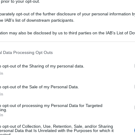
 prior to your opt-out.
rately opt-out of the further disclosure of your personal information by
he IAB’s list of downstream participants.
NEW
tion may also be disclosed by us to third parties on the IAB’s List of 
Or
 that may further disclose it to other third parties.
Ma
 that this website/app uses one or more Google services and may gath
l Data Processing Opt Outs
including but not limited to your visit or usage behaviour. You may click 
L
 to Google and its third-party tags to use your data for below specifi
: la tensione a bordo
o opt-out of the Sharing of my personal data.
ogle consent section.
In
Or
eo
condivisi sui
social media
riportano che
Ma
o opt-out of the Sale of my Personal Data.
itato a
lasciare un volo Ryanair
diretto a
In
Or
tensa tensione
con l’
equipaggio
e alcuni
Ma
to opt-out of processing my Personal Data for Targeted
ing.
In
Or
o opt-out of Collection, Use, Retention, Sale, and/or Sharing
Ma
ersonal Data that Is Unrelated with the Purposes for which it
lected.