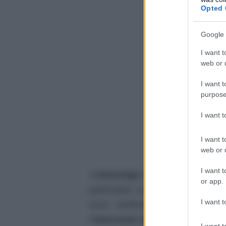
Opted 
Google 
I want t
web or d
I want t
purpose
I want 
I want t
web or d
I want t
L’
entourage dell’artista
, al mom
or app.
particolare, a bordo del
volo Rya
I want t
sono verificati
momenti di al
l’
intervento del personale
.
I want t