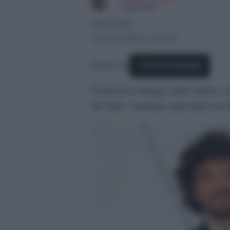
Copywriter
08/07/2026
Tempo di lettura: 2 minuti
Seguici su
Fonti Preferite
Francesco Renga, nelle ultime ore,
del Web. Sarebbe stato fatto sce