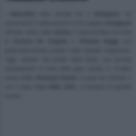
I
Maneskin
sono arrivati ieri a
Budapest
. Ad
annunciarlo è stata proprio la loro pagina
Instagram
ufficiale, dove nelle
stories
è stata postata una foto
di
Victoria
De
Angelis
e
Thomas
Raggi
con
geolocalizzazione proprio nella capitale ungherese.
Oggi, sempre dal profilo della band, una piccola
anticipazione in vista della gran serata: in un’altra
storia infatti,
Damiano
David
, in posa da rockstar e
con il pass degli
EMA
2021
, si prepara al grande
evento.