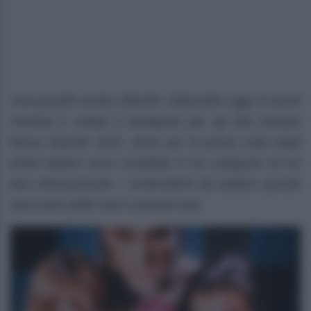
Una grande serata attende i Maneskin oggi: la band
romana è volata a Budapest per gli Mtv Europe
Music Awards 2021, dove per la prima volta degli
artisti italiani sono candidati in tre categorie di cui
due internazionali. I contendenti da battere questa
sera sono delle vere e proprie star.