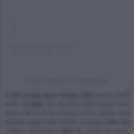
Un post condiviso da MTV EMA (@mtvema)
Gli
Mtv Europe Music Awards
2021
saranno visibili
anche dall’
Italia
: alle ore 20:00 infatti inizierà il pre-
show e alle 21:00 la cerimonia vera e propria. Sarà
possibile seguire tutto l’evento sul canale di
Mtv 131
di
Sky
e streaming su
Now Tv
, oppure sul canale