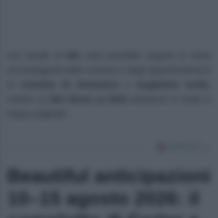
Sul canale di
Mtv
sarà possibile seguire lo show
accompagnati dalla cronaca e dagli approfondimenti
di
Carolina Di Domenico
e
Guglielmo Scilla
,
mentre su
Mtv Music
gli
EMA
andranno in onda in
lingua originale.
Beautiful anticipazioni
10–15 agosto 2026: il