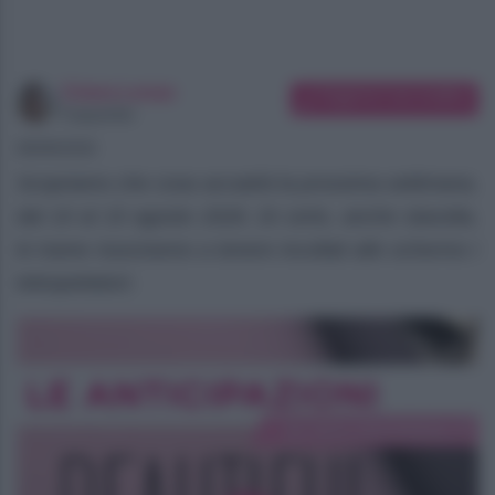
Chiara Longo
Suggerisci una modifica
Copywriter
08/08/2026
Scopriamo che cosa accadrà la prossima settimana,
dal 10 al 15 agosto 2026. Di certo, anche stavolta,
le trame riusciranno a tenere incollati allo schermo i
telespettatori.