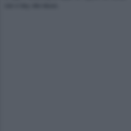
132
di
Sky
,
Mtv
Music
.