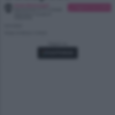
Giulia Marinangeli
Suggerisci una modifica
Appassionata di TV e Gossip
Diplomata in scuola di
traduzione
14/11/2021
Tempo di lettura: 3 minuti
Seguici su
Fonti Preferite