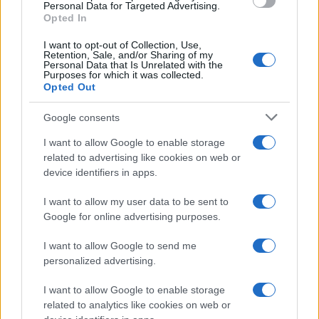
consent section.
Personal Data for Targeted Advertising.
Mercoledì 12 agosto 2026
Opted In
I want to opt-out of Collection, Use,
Will Spencer
manifesta forti
preoccupazioni
Retention, Sale, and/or Sharing of my
Personal Data that Is Unrelated with the
riguardo alle
dinamiche familiari
. Il
ragazzo
, in
Purposes for which it was collected.
Opted Out
particolare, non vede di buon occhio la convivenza e
l’
influenza
di
Poppy
e
Luna
nelle vicende di suo
Google consents
padre Bill
.
I want to allow Google to enable storage
related to advertising like cookies on web or
device identifiers in apps.
I want to allow my user data to be sent to
Google for online advertising purposes.
I want to allow Google to send me
personalized advertising.
I want to allow Google to enable storage
related to analytics like cookies on web or