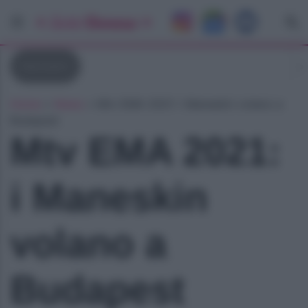
Maneskin
Home
»
News
»
Mtv EMA 2021: i Maneskin volano a
Budapest
Mtv EMA 2021:
i Maneskin
volano a
Budapest