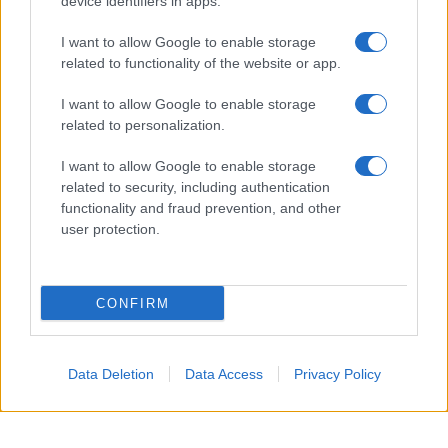
device identifiers in apps.
I want to allow Google to enable storage
related to functionality of the website or app.
I want to allow Google to enable storage
related to personalization.
I want to allow Google to enable storage
related to security, including authentication
functionality and fraud prevention, and other
user protection.
Giovedì 13 agosto 2026
CONFIRM
In questa puntata,
Brooke
nota alcuni
comportamenti insoliti
in ufficio. A quel punto,
Data Deletion
Data Access
Privacy Policy
quindi, la
donna
comincia a sospettare che
Carter
stia
tramando qualcosa
contro i Forrester.