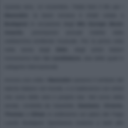
Questa sera, 14 novembre, l’Italia farà il tifo per i
Maneskin
: la band romana è infatti volata a
Budapest
in occasione degli
Mtv Europe Music
Awards
, premiazioni annuali indette dalla
celeberrima emittente musicale. Per la prima volta
nella storia degli
EMA
, degli artisti italiani
riceveranno ben
tre candidature
, due delle quali in
categorie internazionali.
Ancora una volta i
Maneskin
saranno il simbolo del
talento italiano nel mondo, e si batteranno con artisti
che sono delle vere e proprie star. Nel corso della
serata, condotta da Saweetie,
Damiano
,
Victoria
,
Thomas
e
Ethan
si esibiranno sul palco del Papp
Laszlo Budapest Sportarena insieme a tanti altri