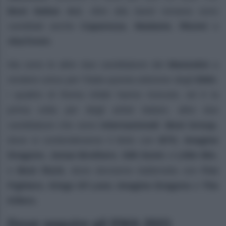
Best
Italian
Act
, oltre alla band romana sono
candidati anche
Caparezza
,
Madame
,
Rkomi
e
Aka7even
.
Ma sono le altre due candidature dei
Maneskin
a
rendere unica per l’Italia questa edizione degli
EMA
:
i quattro di Roma infatti hanno ricevuto, ed è la
prima volta per degli artisti italiani, altre due
candidature che sono
internazionali
:
Best Group
,
dove si contenderanno il titolo con
BTS
,
Imagine
Dragons
,
Jonas Brothers
,
Silk Sonic
e
Little Mix
,
e
Best Rock
, dove dovranno battersela con
Foo
Fighters
,
Kings Of Leon
,
Imagine Dragons
e
The
Killers
.
Dove seguire gli EMA 2021