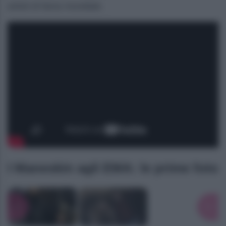
artisti di fama mondiale.
I Maneskin agli EMA: le prime foto