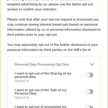
targeted advertising by us, please use the below opt-out
settimana 10–15 agosto 2026
section to confirm your selection.
Lunedì 10 agosto 2026
Please note that after your opt-out request is processed you
may continue seeing interest-based ads based on personal
Taylor
rivela a
Ridge
di soffrire di una grave
information utilized by us or personal information disclosed to
third parties prior to your opt-out.
insufficienza cardiaca
progressiva
. La donna,
allora, implora
Ridge
di mantenere il
segreto
,
You may separately opt-out of the further disclosure of your
personal information by third parties on the IAB’s list of
nascondendolo anche a
Steffy
e a
Thomas
.
downstream participants.
Martedì 11 agosto 2026
Personal Data Processing Opt Outs
This information may also be disclosed by us to third parties
on the IAB’s List of Downstream Participants that may further
I want to opt-out of the Sharing of my
Carter
trova finalmente il coraggio di confessare i
disclose it to other third parties.
personal data.
suoi
veri sentimenti a Hope
. Così, tra i
due
nasce
Opted In
Please note that this website/app uses one or more Google
una grande
passione
e decidono di unire le forze
services and may gather and store information including but
I want to opt-out of the Sale of my
Personal Data.
not limited to your visit or usage behaviour. You may click to
per tentare una clamorosa
scalata alla Forrester
Opted In
grant or deny consent to Google and its third-party tags to
Creations
.
use your data for below specified purposes in below Google
I want to opt-out of processing my