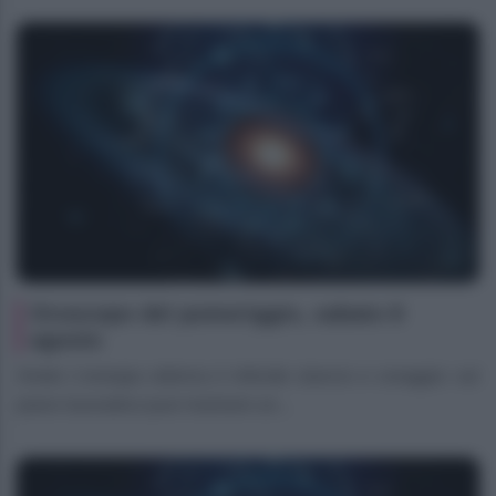
Oroscopo del pomeriggio, sabato 8
agosto
Ariete L’energia odierna ti infonde slancio e coraggio: sul
piano lavorativo puoi risolvere un...