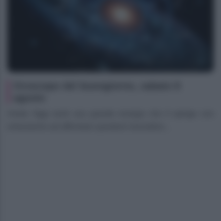
Oroscopo del buongiorno, sabato 8
agosto
Ariete Oggi senti una grande energia che ti spinge con
entusiasmo ad affrontare questioni lavorative...