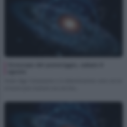
Oroscopo del pomeriggio, sabato 8
agosto
Ariete Oggi l’entusiasmo e la determinazione sono con te:
al lavoro puoi risolvere una vecchia...