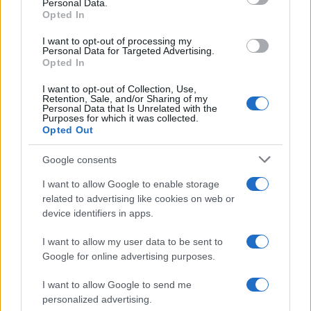
Personal Data.
not limited to your visit or usage behaviour. You may click to
Opted In
grant or deny consent to Google and its third-party tags to
use your data for below specified purposes in below Google
I want to opt-out of processing my
consent section.
Personal Data for Targeted Advertising.
Opted In
I want to opt-out of Collection, Use,
Retention, Sale, and/or Sharing of my
Personal Data that Is Unrelated with the
Purposes for which it was collected.
Opted Out
Google consents
I want to allow Google to enable storage
related to advertising like cookies on web or
device identifiers in apps.
Seguici su Google News
I want to allow my user data to be sent to
Google for online advertising purposes.
I want to allow Google to send me
personalized advertising.