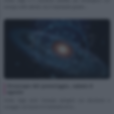
Ariete Oggi è il momento perfetto per immergersi con
energia nelle attività, ma è importante gestire...
Oroscopo del pomeriggio, sabato 8
agosto
Ariete Oggi senti l’energia spingerti con decisione e
coraggio: sul lavoro è il momento di ris...