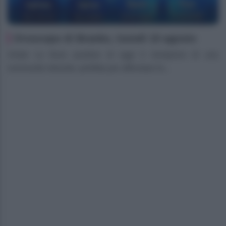
Oroscopo di Branko, lunedì 10 agosto
Ariete Le forze positive di oggi ti riempiono di una
luminosità vibrante, perfetta per affrontare le...