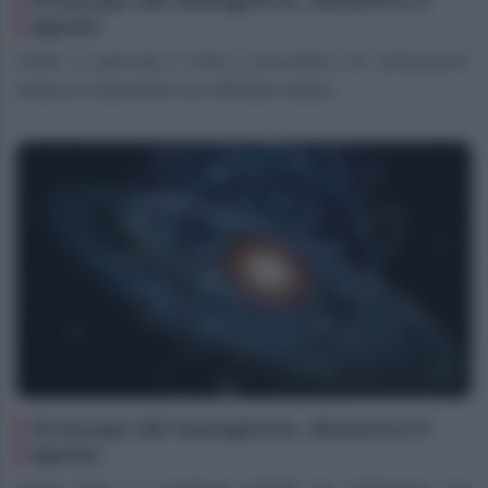
Oroscopo del buongiorno, domenica 9
agosto
Ariete La giornata ti invita a procedere con entusiasmo,
tuttavia è importante non affrettare troppo...
Oroscopo del buongiorno, domenica 9
agosto