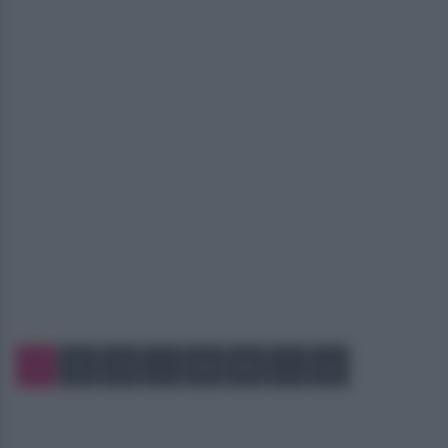
1
2
3
…
54
55
…