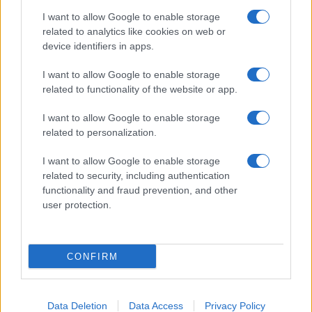
I want to allow Google to enable storage
related to analytics like cookies on web or
device identifiers in apps.
CHI SIAMO
REDAZIONE
CONTATTI
I want to allow Google to enable storage
related to functionality of the website or app.
© 2026 - SOLODONNA - P.IVA 04827280654 - TESTATA REGISTRATA AL
TRIBUNALE DI NOCERA INFERIORE N. 6/2020 - RG N. 1338/2020
I want to allow Google to enable storage
ISCRIZIONE AL ROC N. 35792 – ISCRITTA ALL’ANSO (ASSOCIAZIONE
related to personalization.
NAZIONALE STAMPA ONLINE)
I want to allow Google to enable storage
Privacy e Notifiche
related to security, including authentication
functionality and fraud prevention, and other
Preferenze privacy
user protection.
Mappa del sito
CONFIRM
Data Deletion
Data Access
Privacy Policy