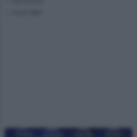
Rob Brezsny
Susan Miller