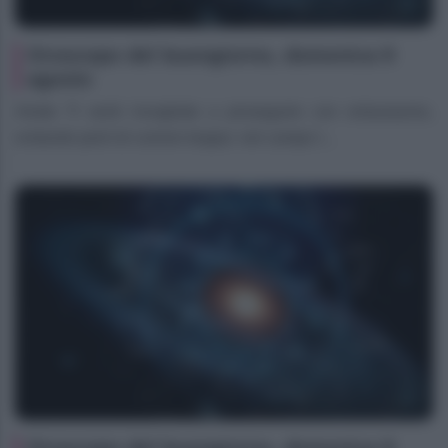
Oroscopo del buongiorno, domenica 9
agosto
Ariete Ti senti invogliato a proseguire con entusiasmo,
evitando però di correre troppo: nel campo l...