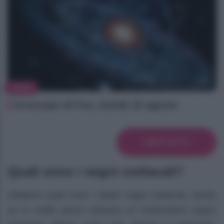
NEWS
Oroscopo di Fox, lunedì 10 agosto
VEDI TUTTI
Quali sono i segni zodiacali?
Vediamo quali sono i dodici segni zodiacali, anche
se in realtà alcuni indicano un tredicesimo segno