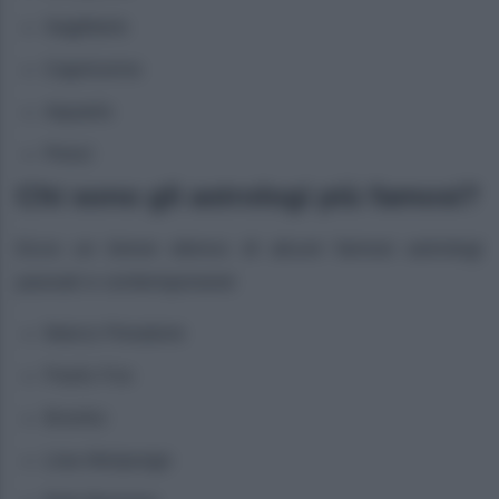
Sagittario
Capricorno
Aquario
Pesci
Chi sono gli astrologi più famosi?
Ecco un breve elenco di alcuni famosi astrologi
passati e contemporanei
Marco Pesatore
Paolo Fox
Branko
Lisa Morpurgo