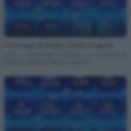
Oroscopo di Branko, lunedì 10 agosto
Ariete Le forze di oggi ti avvolgono con una luminosità
energica, perfetta per affrontare compiti la...