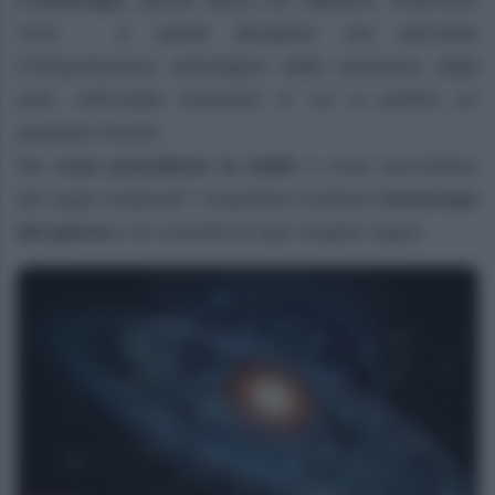
L’oroscopo
, parola latina che significa “osservare
l’ora”, è quella disciplina che permette
l’interpretazione astrologica della posizione degli
astri, nell’esatto momento in cui si verifica un
qualsiasi evento.
Ma
cosa prevedono le stelle
e cosa raccontano
dei segni zodiacali? Scopriamo insieme
l’oroscopo
del giorno
e le curiosità di ogni singolo segno