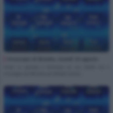
Oroscopo di Branko, lunedì 10 agosto
Ariete La giornata è illuminata da una vitalità che ti
incoraggia ad affrontare gli obblighi lavorat...