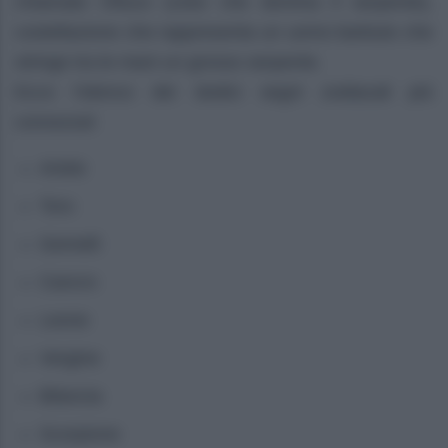
chiamato Ofiuco (colui che domina il serpente),
costellazione che rappresenta un uomo barbuto che
stringe tra le mani un grosso serpente.
Ecco l’elenco dei dodici segni zodiacali più
conosciuti
Ariete
Toro
Gemelli
Cancro
Leone
Vergine
Bilancia
Scorpione