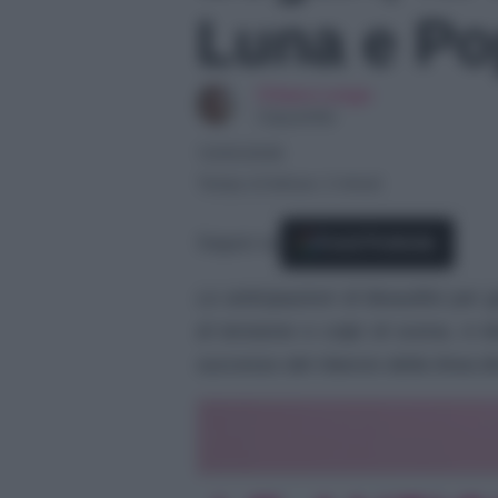
Luna e P
Chiara Longo
Copywriter
13/05/2026
Tempo di lettura: 2 minuti
Seguici su
Fonti Preferite
Le anticipazioni di Beautiful pe
di tensione e colpi di scena. A 
successo del rilancio della linea