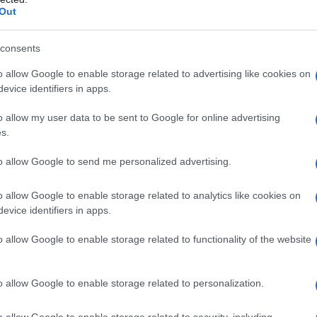
Out
Or
ve
consents
Or
o allow Google to enable storage related to advertising like cookies on
evice identifiers in apps.
ve
o allow my user data to be sent to Google for online advertising
s.
to allow Google to send me personalized advertising.
r
giovedì 14 maggio 2026
preannunciano una
o allow Google to enable storage related to analytics like cookies on
i emozioni
, come da tradizione per la celebre
evice identifiers in apps.
, un appuntamento fisso per il pubblico italiano
o allow Google to enable storage related to functionality of the website
o allow Google to enable storage related to personalization.
so i
Sunset Las Palmas Studios
e frutto
illiam J. Bell
e
Lee Phillip Bell
, la serie resta
o allow Google to enable storage related to security, including