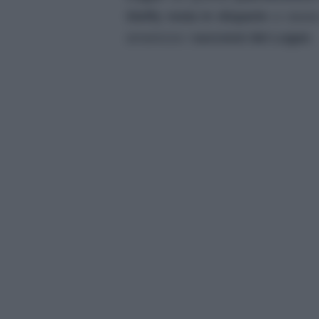
Steffy resta in disparte
a causa
amarezza i
successi dei Logan
.