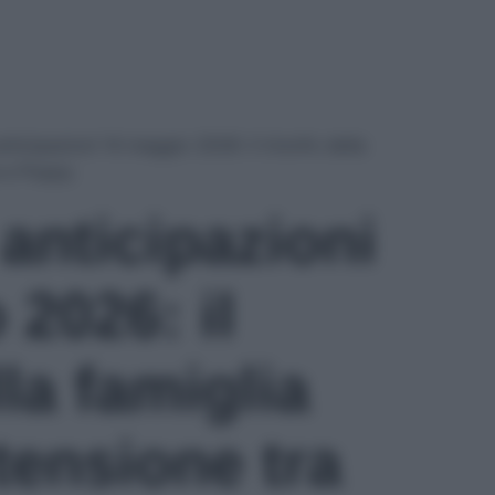
anticipazioni 14 maggio 2026: il trionfo della
a e Poppy
 anticipazioni
2026: il
lla famiglia
tensione tra