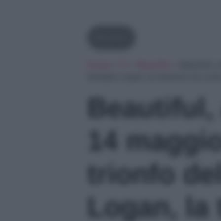
Beautiful
Home
»
Tv
»
Beautiful
»
Beautiful, 
famiglia Logan, la tensione tra Lun
Beautiful,
14 maggio 
trionfo de
Logan, la 