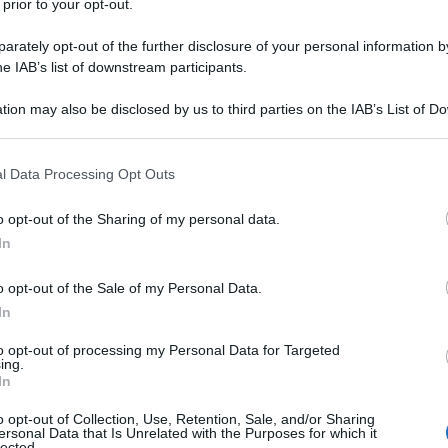
 prior to your opt-out.
rately opt-out of the further disclosure of your personal information by
he IAB’s list of downstream participants.
tion may also be disclosed by us to third parties on the IAB’s List of 
 that may further disclose it to other third parties.
 that this website/app uses one or more Google services and may gath
l Data Processing Opt Outs
TV
including but not limited to your visit or usage behaviour. You may click 
 to Google and its third-party tags to use your data for below specifi
La
o opt-out of the Sharing of my personal data.
ogle consent section.
ve
In
Cu
o opt-out of the Sale of my Personal Data.
fu
In
to opt-out of processing my Personal Data for Targeted
L
ing.
In
Or
o opt-out of Collection, Use, Retention, Sale, and/or Sharing
ersonal Data that Is Unrelated with the Purposes for which it
ve
lected.