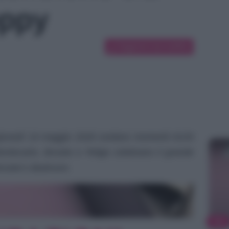
oppy
Suggerisci una modifica
r giovedì 14 maggio 2026 svelano momenti ricchi
Montecarlo, Brooke e Ridge celebrano il grande
 Brooke’s Bedroom.
TV