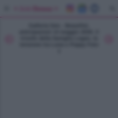
Galleria foto - Beautiful,
anticipazioni 14 maggio 2026: il
trionfo della famiglia Logan, la
tensione tra Luna e Poppy Foto
1