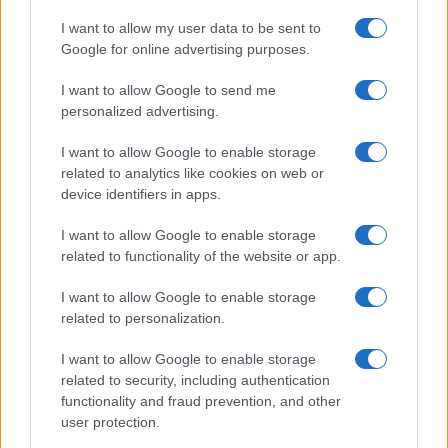
I want to allow my user data to be sent to
Google for online advertising purposes.
I want to allow Google to send me
personalized advertising.
I want to allow Google to enable storage
La
fama mondiale
arriva nel
1998
, quando, a dodici
related to analytics like cookies on web or
anni, interpreta il doppio
ruolo di due gemelle
device identifiers in apps.
separate alla nascita nel film
Genitori in trappola
,
I want to allow Google to enable storage
performance che la consacra come una delle
related to functionality of the website or app.
giovani attrici
più promettenti di Hollywood
.
I want to allow Google to enable storage
related to personalization.
Il suo
successo
prosegue con film diventati
cult
generazionali
, come, per esempio,
Quel pazzo
I want to allow Google to enable storage
venerdì
, al fianco di
Jamie Lee Curtis
e soprattutto
related to security, including authentication
functionality and fraud prevention, and other
con
Mean Girls
nel 2004, che la consacra come
user protection.
icona globale
.