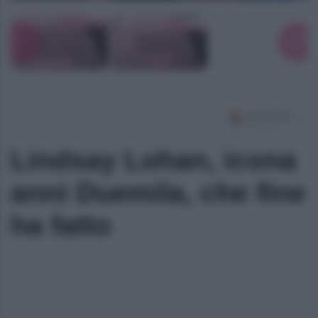
Lindsay Lohan, icona
anni Duemila, che fine
ha fatto