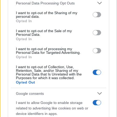
Personal Data Processing Opt Outs
This information may also be disclosed by us to third parties
Lindsay Lohan: il successo anni
on the IAB’s List of Downstream Participants that may further
I want to opt-out of the Sharing of my
disclose it to other third parties.
personal data.
2000
Opted In
Please note that this website/app uses one or more Google
services and may gather and store information including but
Lindsay Lohan
è un’
attrice
,
cantante
e
modella
I want to opt-out of the Sale of my
Personal Data.
not limited to your visit or usage behaviour. You may click to
americana
che ha lasciato un’impronta significativa
Opted In
grant or deny consent to Google and its third-party tags to
use your data for below specified purposes in below Google
nella
cultura pop degli anni Duemila
. Nata a
New
I want to opt-out of processing my
consent section.
Personal Data for Targeted Advertising.
York
nel
1986
, ha iniziato la sua carriera nel
mondo
Opted In
dello spettacolo
a soli
tre anni
per l’
agenzia Ford
,
I want to opt-out of Collection, Use,
apparendo in numerosi spot pubblicitari prima di
Retention, Sale, and/or Sharing of my
Personal Data that Is Unrelated with the
fare il suo
debutto cinematografico
.
Purposes for which it was collected.
Opted Out
Google consents
I want to allow Google to enable storage
related to advertising like cookies on web or
device identifiers in apps.