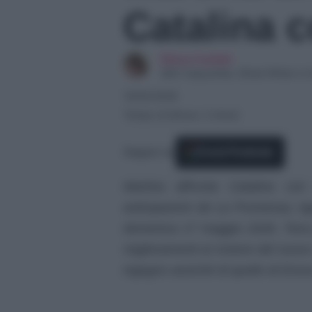
Catalina 
Elena Carletti
SEO Copywriter, Ghost Writer e C
16/05/2026
Tempo di lettura: 2 minuti
Seguici su
Fonti Preferite
Martina affronta Catalina co
anticipazioni de La Promessa, rig
domenica 17 maggio 2026, Tono p
miglioramenti al motore del nuovo 
ingegno anziché di quello di Enor