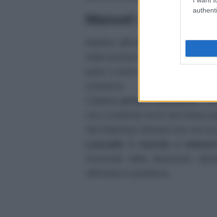
authenti
Manuel vive ore di
Martina affronta Catalina con
to
stata esclusa dalle trattative per
parte e teme che le decisioni pi
consenso.
Catalina
prova a difendersi
, so
ma il confronto tra le due finisce 
Nel frattempo Manuel vive ore di
Leocadia è riuscita a ottener
Sconvolto dalla situazione, dec
affrontare il problema.