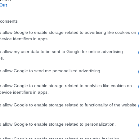
so
Out
Or
consents
Ma
o allow Google to enable storage related to advertising like cookies on
evice identifiers in apps.
Or
Ma
o allow my user data to be sent to Google for online advertising
ticipazioni domenica
s.
 Martina affronta
to allow Google to send me personalized advertising.
bia
o allow Google to enable storage related to analytics like cookies on
evice identifiers in apps.
zioni de La Promessa, riguardanti la puntata
o allow Google to enable storage related to functionality of the website
nica 17 maggio 2026,
Martina affronta Catalina
a parte nelle trattative per il contratto. Nel
o allow Google to enable storage related to personalization.
dia ha preso il controllo delle quote della sua
o con Alonso.
o allow Google to enable storage related to security, including