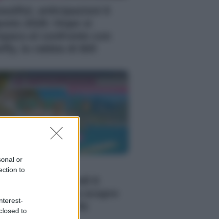
autiful, anticipazioni 6
osto 2026: Hope si
epara al confronto con
ffy, la rabbia di Bill
sonal or
 Posto Al Sole,
ection to
ticipazioni giovedì 6
osto 2026: Clara scopre
nterest-
 verità su Eduardo
closed to