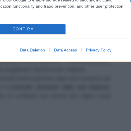
cation functionality and fraud prevention, and other user protection.
 grande preoccupazione
ni molto accesi
dopo aver scoperto di essere
CONFIRM
 il nuovo contratto. La ragazza si sente messa da
ù importanti vengano ormai prese senza il suo
Data Deletion
Data Access
Privacy Policy
stenendo di aver agito per il bene della tenuta,
per peggiorare ulteriormente i rapporti.
 grande preoccupazione dopo aver scoperto che
e il controllo azionario della sua impresa
.
ide di confidarsi con Alonso per capire come