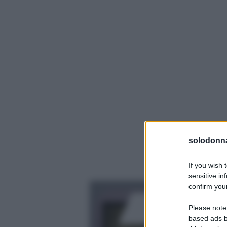
solodonna
If you wish 
sensitive in
confirm your
Please note
based ads b