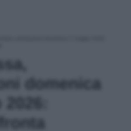
messa, anticipazioni domenica 17 maggio 2026:
a
ssa,
ioni domenica
 2026:
fronta