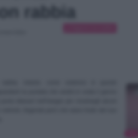
con rabbia
Suggerisci una modifica
ontent Editor
n rabbia. Intanto, come vedremo in queste
uardanti la puntata che andrà in onda il giorno
orta Manuel nell’hangar per mostrargli alcuni
velivolo, fingendo però che siano frutto del suo
a.
TV