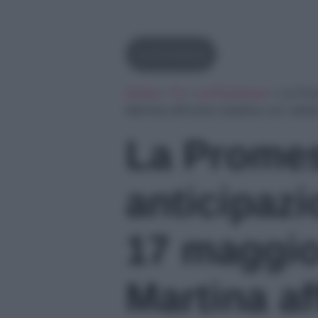
La Promessa
Home
»
Tv
»
La Promessa
»
La Pro
Martina affronta Catalina con rabbi
La Prome
anticipaz
17 maggio
Martina af