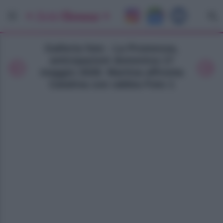
Galleria foto - La Promessa,
anticipazioni domenica 17
maggio 2026: Martina affronta
Catalina con rabbia Foto 1