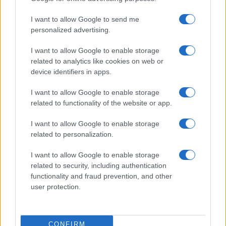
Cancro
I want to allow Google to send me
La giornata invita alla tranquillità, ma offre anche
personalized advertising.
l’opportunità di risolvere con delicatezza questioni in
I want to allow Google to enable storage
sospeso in famiglia o in amore. Sul fronte della
related to analytics like cookies on web or
device identifiers in apps.
salute, riposare e mangiar bene ti aiuteranno a
ritrovare equilibrio.
I want to allow Google to enable storage
related to functionality of the website or app.
Leone
I want to allow Google to enable storage
related to personalization.
L’energia attuale ti sostiene rendendoti radioso,
soprattutto nei contesti lavorativi o sociali che
I want to allow Google to enable storage
related to security, including authentication
richiedono presenza e carisma. In amore, un invito
functionality and fraud prevention, and other
spontaneo o un momento festivo può accendere
user protection.
entusiasmo e rafforzare la fiducia reciproca.
Vergine
CONFIRM