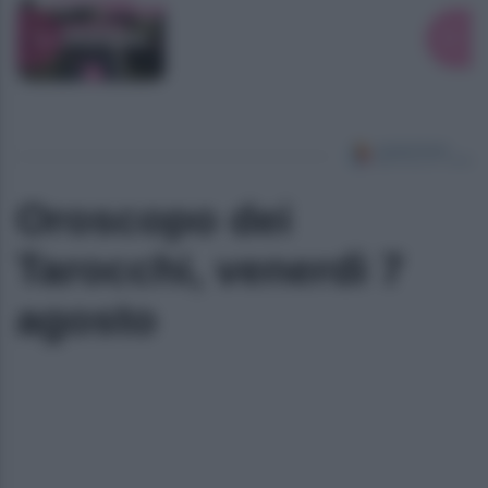
Oroscopo dei
Tarocchi, venerdì 7
agosto