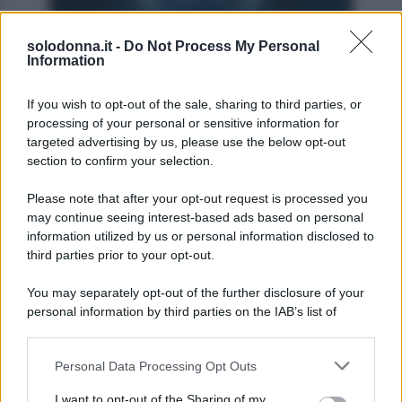
solodonna.it -
Do Not Process My Personal
Information
If you wish to opt-out of the sale, sharing to third parties, or
processing of your personal or sensitive information for
targeted advertising by us, please use the below opt-out
section to confirm your selection.
Photo by Pixabay
Please note that after your opt-out request is processed you
Ariete
may continue seeing interest-based ads based on personal
information utilized by us or personal information disclosed to
third parties prior to your opt-out.
La giornata ti invita a prendere una pausa per
ascoltare il tuo corpo, perché un po’ di affaticamento
You may separately opt-out of the further disclosure of your
potrebbe farsi sentire sotto il caldo sole d’agosto.
personal information by third parties on the IAB’s list of
downstream participants.
Essere gentili con le parole in amore e con i familiari
può dissipare tensioni recenti e riportare serenità.
Personal Data Processing Opt Outs
This information may also be disclosed by us to third parties
on the IAB’s List of Downstream Participants that may further
I want to opt-out of the Sharing of my