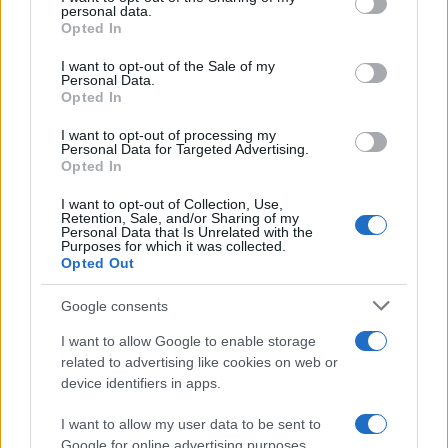
Toro
disclose it to other third parties.
personal data.
Opted In
Please note that this website/app uses one or more Google
Le condizioni di oggi incoraggiano la concretezza
services and may gather and store information including but
I want to opt-out of the Sale of my
Personal Data.
nelle attività lavorative e offrono maggiore chiarezza
not limited to your visit or usage behaviour. You may click to
Opted In
grant or deny consent to Google and its third-party tags to
nelle decisioni pratiche, specialmente se stai
use your data for below specified purposes in below Google
I want to opt-out of processing my
pianificando vacanze o appuntamenti. Nelle amicizie
consent section.
Personal Data for Targeted Advertising.
Opted In
e nei sentimenti, una presenza fidata ti farà sentire
supportato e leggero.
I want to opt-out of Collection, Use,
Retention, Sale, and/or Sharing of my
Personal Data that Is Unrelated with the
Gemelli
Purposes for which it was collected.
Opted Out
La tua mente è particolarmente vivace oggi, il che
Google consents
può essere di aiuto sia negli incontri sia nel
I want to allow Google to enable storage
concepire idee per il futuro. Un piccolo gesto legato
related to advertising like cookies on web or
device identifiers in apps.
a un evento estivo o a una festa porterà dolcezza e
stimolerà l’allegria.
I want to allow my user data to be sent to
Google for online advertising purposes.