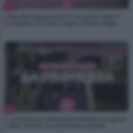
TV
Beautiful anticipazioni 10–15 agosto 2026: il
complotto di Carter e Hope, Brooke indaga
TV
La Promessa, anticipazioni domenica 9 agosto
2026: Martina cerca di fermare Adriano