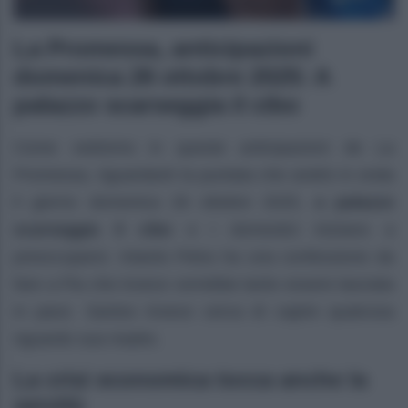
La Promessa, anticipazioni
domenica 26 ottobre 2025: A
palazzo scarseggia il cibo
Come vedremo in queste anticipazioni de La
Promessa, riguardanti la puntata che andrà in onda
il giorno domenica 26 ottobre 2025,
a palazzo
scarseggia il cibo
e i domestici iniziano a
preoccuparsi. Intanto Petra ha una confessione da
fare a Pia che invece vorrebbe tanto essere lasciata
in pace. Santos invece cerca di capire qualcosa
riguardo sua madre.
La crisi economica tocca anche la
servitù