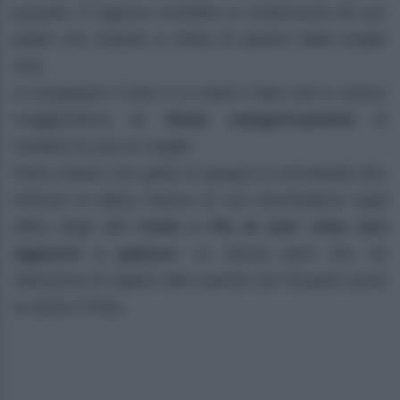
passato. Il ragazzo vorrebbe un chiarimento da suo
padre che tuttavia si rifiuta di parlare della moglie
Ana.
A completare il tutto ci si mette il fatto che lo stesso
maggiordomo
si rifiuta categoricamente
di
rivedere la sua ex moglie.
Petra intanto non getta la spugna e nonostante don
Romulo le abbia chiesto di non intromettersi negli
affari degli altri
rivela a Pia di aver visto Ana
aggirarsi a palazzo
! La donna però non ha
intenzione di sapere altro poiché con Ricardo ormai
la storia è finita.