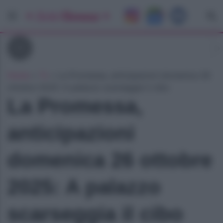
Tv
Home
»
Tv
»
La Promessa, anticipazioni domenica 26
ottobre 2025: A palazzo scarseggia il cibo
La Promessa,
anticipazioni
domenica 26 ottobre
2025: A palazzo
scarseggia il cibo