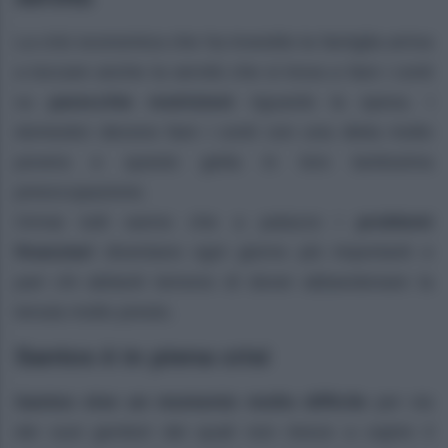
La crisi economica che ha investito la famiglia arriva
a toccare anche la servitù che si trova a fare i conti
su
parecchie restrizioni
riguardo la spesa. I
domestici devono fare i conti con una dieta molto
povera e questo getta in loro tantissima
preoccupazione.
Ormai tutti sanno che a palazzo i
problemi
finanziari
diventano ogni giorno più importanti e
pari chi abitanti temono di dover abbandonare la
tenuta molto presto.
Santos è in piena crisi
Santos vive un momento molto difficile
per via
dei suoi genitori dei quali non riesce a capire il