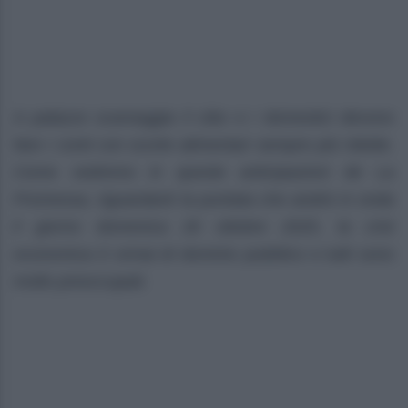
A palazzo scarseggia il cibo e i domestici devono
fare i conti con scorte alimentari sempre più ridotte.
Come vedremo in queste anticipazioni de La
Promessa, riguardanti la puntata che andrà in onda
il giorno domenica 26 ottobre 2025, la crisi
economica è ormai di dominio pubblico e tutti sono
molto preoccupati.