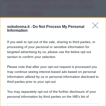
2026: il complotto di Carter e Hope,
Brooke indaga
Gianluca Gaetano, la moglie del
solodonna.it -
Do Not Process My Personal
calciatore mamma a tempo pieno
Information
Oroscopo del pomeriggio, sabato 8
If you wish to opt-out of the sale, sharing to third parties, or
agosto
processing of your personal or sensitive information for
targeted advertising by us, please use the below opt-out
section to confirm your selection.
Please note that after your opt-out request is processed you
may continue seeing interest-based ads based on personal
information utilized by us or personal information disclosed to
third parties prior to your opt-out.
You may separately opt-out of the further disclosure of your
personal information by third parties on the IAB’s list of
downstream participants.