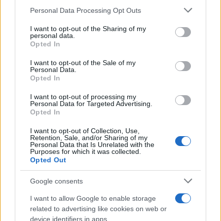
Personal Data Processing Opt Outs
This information may also be disclosed by us to third parties
on the IAB’s List of Downstream Participants that may further
I want to opt-out of the Sharing of my
disclose it to other third parties.
personal data.
Opted In
Please note that this website/app uses one or more Google
services and may gather and store information including but
I want to opt-out of the Sale of my
Personal Data.
not limited to your visit or usage behaviour. You may click to
Opted In
grant or deny consent to Google and its third-party tags to
use your data for below specified purposes in below Google
I want to opt-out of processing my
consent section.
Personal Data for Targeted Advertising.
Opted In
I want to opt-out of Collection, Use,
Retention, Sale, and/or Sharing of my
Personal Data that Is Unrelated with the
Purposes for which it was collected.
Opted Out
Google consents
I want to allow Google to enable storage
related to advertising like cookies on web or
device identifiers in apps.