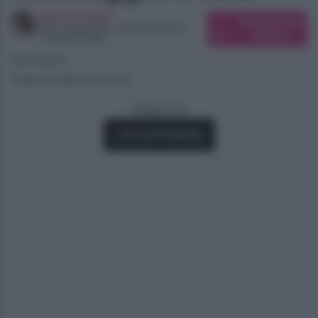
Elena Carletti
Suggerisci una
SEO Copywriter, Ghost Writer e
modifica
Content Editor
25/10/2025
Tempo di lettura: 2 minuti
Seguici su
Fonti Preferite