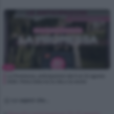
TV
La Promessa, anticipazioni dal 9 al 15 agosto
2026: Petra lotta tra la vita e la morte
Lo sapevi che...
Beautiful anticipazioni 10–15 agosto