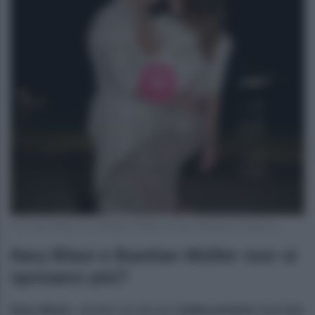
Foto Ilary Blasi con Bastian Müller profilo ufficiale Facebook
Ilary Blasi e Bastian Müller non si
sposano più?
Ilary Blasi
, stando ad alcune
indiscrezioni
riportate