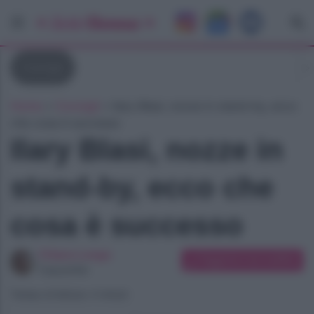
Consigli
Home
»
Consigli
»
Ilary Blasi, nozze in stand-by, ecco
che cosa è successo
Ilary Blasi, nozze in
stand-by, ecco che
cosa è successo
Chiara Longo
Suggerisci una modifica
Copywriter
Tempo di lettura: 4 minuti