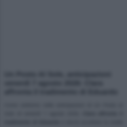
Un Posto Al Sole, anticipazioni
venerdì 7 agosto 2026: Clara
affronta il tradimento di Eduardo
Come vedremo nelle anticipazioni di Un Posto al
Sole di venerdì 7 agosto 2026,
Clara affronta il
tradimento di Eduardo
e dovrà accettare la realtà