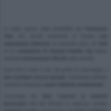
Si tratta, quindi, della possibilità che
Francesco
Totti
non accetti facilmente di firmare
una
separazione dolorosa
. Al momento, però, né
Totti
né la
conduttrice di Grande Fratello Vip
hanno
rilasciato
dichiarazioni ufficiali
sulla vicenda.
Quel che è certo è che, dal punto di vista legale,
i
due risultano ancora sposati
, nonostante abbiano
entrambi intrapreso
nuove relazioni sentimentali
.
Comunque sia,
Ilary
, malgrado gli
ostacoli
burocratici
dati dal divorzio in stand-by, sembra