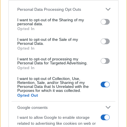
situazione con Roberto è tutt’altro che risolta.
La
Personal Data Processing Opt Outs
This information may also be disclosed by us to third parties
vicinanza tra il marito e
Greta
continuerà a creare
on the IAB’s List of Downstream Participants that may further
I want to opt-out of the Sharing of my
tensione e la donna dovrà affrontare il timore che il
disclose it to other third parties.
personal data.
Opted In
loro rapporto possa essere nuovamente messo in
Please note that this website/app uses one or more Google
services and may gather and store information including but
discussione.
I want to opt-out of the Sale of my
Personal Data.
not limited to your visit or usage behaviour. You may click to
A Palazzo Palladini, inoltre, inizieranno i
saluti
Opted In
grant or deny consent to Google and its third-party tags to
prima della pausa estiva
: Raffaele si preparerà a
use your data for below specified purposes in below Google
I want to opt-out of processing my
consent section.
Personal Data for Targeted Advertising.
lasciare temporaneamente il condominio, che come
Opted In
ogni anno si svuoterà durante il periodo delle
I want to opt-out of Collection, Use,
vacanze.
Retention, Sale, and/or Sharing of my
Personal Data that Is Unrelated with the
Purposes for which it was collected.
Opted Out
Google consents
I want to allow Google to enable storage
related to advertising like cookies on web or