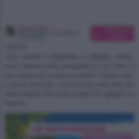
Elena Carletti
Suggerisci una
SEO Copywriter, Ghost Writer e
modifica
Content Editor
06/08/2026
Clara affronta il tradimento di Eduardo. Intanto,
come vedremo nelle anticipazioni di Un Posto al
Sole relative alla puntata di venerdì 7 agosto 2026,
la donna dovrà fare i conti con una verità dolorosa,
mentre Marina vivrà nuove tensioni nel rapporto con
Roberto.