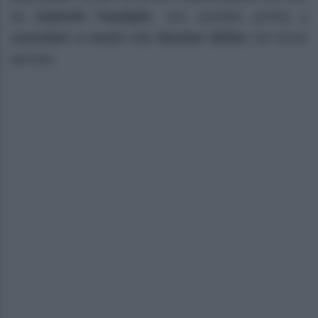
da
Gabriele Parpiglia
, non sarebbe pronta a
convolare a nozze con Bastian Müller
nel breve
periodo.