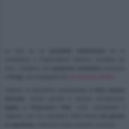
Le voci su un
possibile matrimonio
tra la
conduttrice e l’imprenditore tedesco circolano da
mesi, complice una
proposta romantica
avvenuta
un prezioso anello
a
Parigi
, accompagnata da
.
Tuttavia, la situazione sentimentale di
Ilary rimane
intricata
, anche perché è ancora formalmente
legata a Francesco Totti
. Così, nonostante il
rapporto con l’ex calciatore della Roma
sia giunto
al capolinea
, il divorzio tarda a essere concluso.