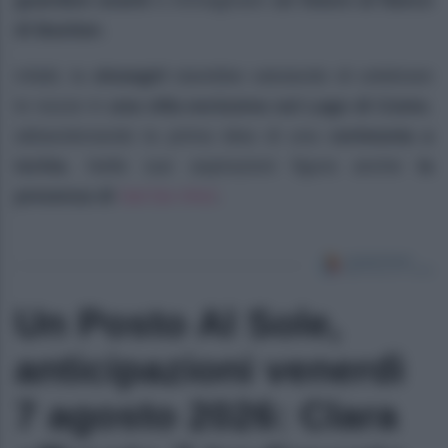
guardare avanti
e immaginare
un futuro al fianco
di Bastian
.
Infatti, la
showgirl
starebbe valutando di celebrare
le nozze in
una villa esclusiva sul Lago di Como
,
abbandonando la prima idea di una
cerimonia a
Ischia
. Nelle sue aspirazioni figura anche
la
Sal Da Vinci
presenza di
.
Un Posto Al Sole,
anticipazioni venerdì
7 agosto 2026: Clara