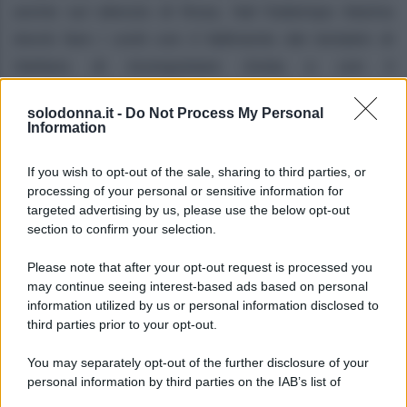
anche sul silenzio di Rosa. Nel frattempo Marina
dovrà fare i conti con il fallimento dei tentativi di
Stefano di riconquistare Greta e con il
riavvicinamento tra Roberto e la sua ex.
solodonna.it -
Do Not Process My Personal
Information
Clara deve fare i conti con Eduardo
If you wish to opt-out of the sale, sharing to third parties, or
Dopo aver scoperto la verità, Clara sarà costretta ad
processing of your personal or sensitive information for
affrontare il
dolore per il comportamento di
targeted advertising by us, please use the below opt-out
Eduardo
e la delusione per il silenzio di Rosa. La
section to confirm your selection.
donna dovrà trovare la forza di reagire davanti a una
Please note that after your opt-out request is processed you
situazione che rischia di cambiare per sempre i suoi
may continue seeing interest-based ads based on personal
information utilized by us or personal information disclosed to
rapporti.
third parties prior to your opt-out.
Marina e Roberto ancora in crisi
You may separately opt-out of the further disclosure of your
personal information by third parties on the IAB’s list of
Nel frattempo Marina dovrà prendere atto che
la
downstream participants.