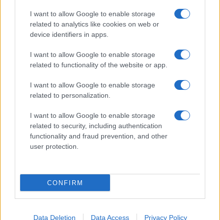
I want to allow Google to enable storage
related to analytics like cookies on web or
device identifiers in apps.
I want to allow Google to enable storage
related to functionality of the website or app.
I want to allow Google to enable storage
related to personalization.
Chiara Longo
Suggerisci una modifica
I want to allow Google to enable storage
Copywriter
related to security, including authentication
05/08/2026
functionality and fraud prevention, and other
Anteprima di Beautiful del 6 agosto 2026: Hope è in
user protection.
ansia, l’incontro con Steffy è intenso. Anche questa
volta si tratta di una puntata imperdibile e che
CONFIRM
lascerà a bocca aperta.
Data Deletion
Data Access
Privacy Policy