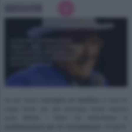
Se per alcuni
concepire un bambino
è cosa fin
troppo facile, per altri purtroppo risulta impresa
assai difficile: i fattori che determinano la
predisposizione per un concepimento
“semplice”