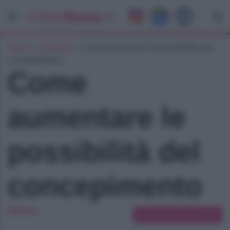
Home
»
Mamma
»
Come aumentare le possibilità del
concepimento
Come
aumentare le
possibilità del
concepimento
Mamma
Suggerisci una modifica