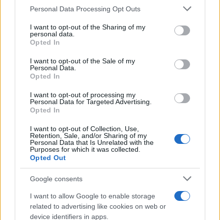
Personal Data Processing Opt Outs
This information may also be disclosed by us to third parties
Carter
trova finalmente il coraggio di confessare i
on the IAB’s List of Downstream Participants that may further
I want to opt-out of the Sharing of my
disclose it to other third parties.
suoi
veri sentimenti a Hope
. Così, tra i
due
nasce
personal data.
Opted In
una grande
passione
e decidono di unire le forze
Please note that this website/app uses one or more Google
services and may gather and store information including but
I want to opt-out of the Sale of my
per tentare una clamorosa
scalata alla Forrester
Personal Data.
not limited to your visit or usage behaviour. You may click to
Creations
.
Opted In
grant or deny consent to Google and its third-party tags to
use your data for below specified purposes in below Google
I want to opt-out of processing my
Mercoledì 12 agosto 2026
consent section.
Personal Data for Targeted Advertising.
Opted In
Will Spencer
manifesta forti
preoccupazioni
I want to opt-out of Collection, Use,
Retention, Sale, and/or Sharing of my
riguardo alle
dinamiche familiari
. Il
ragazzo
, in
Personal Data that Is Unrelated with the
Purposes for which it was collected.
particolare, non vede di buon occhio la convivenza e
Opted Out
l’
influenza
di
Poppy
e
Luna
nelle vicende di suo
Google consents
padre Bill
.
I want to allow Google to enable storage
related to advertising like cookies on web or
device identifiers in apps.