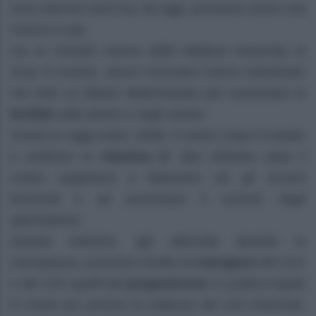
sono davvero tanti ma, da oggi, possiamo avere una
chance in più.
Da un recente ricerca della Medical University di
Graz in Austria, alcuni ricercatori hanno individuato
nel Sole un fattore determinante per aumentare la
fertilità
nelle donne e negli uomini.
Grazie ai raggi solari, infatti, il nostro corpo è indotto
a produrre la
vitamina D
: tale vitamine aiuta il
nostro organismo a bilanciare sia gli ormoni
femminili e ad aumentare il numero degli
spermatozoi.
Questa vitamina, già utilizzata durante la
menopausa, aumenta il livello di
estrogeno
del 21%
e del 13% quelli del
progesterone
: in pratica regola
in modo più preciso la cadenza dei cicli mestruali,