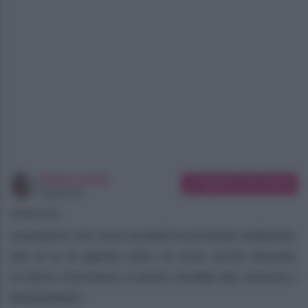
Chiara Longo
Suggerisci una modifica
Copywriter
08/08/2026
Scopriamo che cosa accadrà la prossima settimana,
dal 10 al 15 agosto 2026. Di certo, anche stavolta,
le trame riusciranno a tenere incollati allo schermo i
telespettatori.