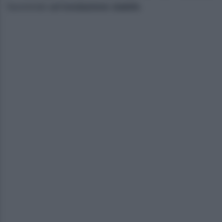
favorendo
un’ovulazione stabile
.