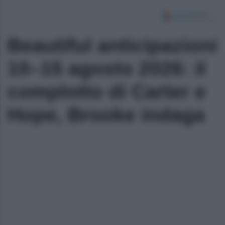
Beautiful anticipazioni
10–15 agosto 2026: il
complotto di Carter e
Hope, Brooke indaga