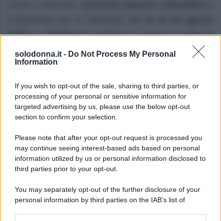
Cosa ci riservano i
prossimi episodi
di
Beautiful
in
programma per la settimana dal
10 al 16 agosto
2026
su
Canale 5
? Continua la messa in onda
in
prima visione
della
storica soap opera americana
solodonna.it -
Do Not Process My Personal
Information
ideata da
William J. Bell
e
Lee Philips Bell
.
Prime anticipazioni Beautiful nella
If you wish to opt-out of the sale, sharing to third parties, or
processing of your personal or sensitive information for
settimana 10–15 agosto 2026
targeted advertising by us, please use the below opt-out
section to confirm your selection.
Lunedì 10 agosto 2026
Please note that after your opt-out request is processed you
Taylor
rivela a
Ridge
di soffrire di una grave
may continue seeing interest-based ads based on personal
information utilized by us or personal information disclosed to
insufficienza cardiaca
progressiva
. La donna,
third parties prior to your opt-out.
allora, implora
Ridge
di mantenere il
segreto
,
You may separately opt-out of the further disclosure of your
nascondendolo anche a
Steffy
e a
Thomas
.
personal information by third parties on the IAB’s list of
downstream participants.
Martedì 11 agosto 2026