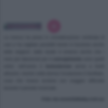
La ricerca ha preso in considerazione centinaia di
casi e ha vagliato possibili teorie in funzione anche
delle stagioni: dallo studio è emerso anche che i
mesi più faborevoli per il
concepimento
sono quelli
estivi: nell’uomo il
testosterone
arriva a livelli
altissimi, mentre nella donna l’ovulazione è facilitata,
cosa che invece avviene con maggior difficoltà
durante il periodo invernale.
Foto via essentialbaby.com.au