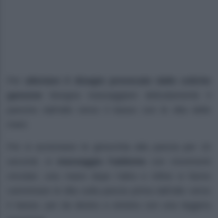
Per
alleviare il disagio provocato dalle coliche
gassose
bisogna massaggiare delicatamente il
pancino dall’alto verso il basso con le dita delle
mani.
Poi si avvicinano le ginocchia alla pancia per 10
secondi, si
massaggia l’addome
con movimenti
circolari, una mano dopo l’altra e infine si fanno
camminare le dita sulla pancia prima dall’alto verso
il basso, poi da destra a sinistra con una leggera