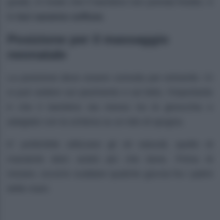
gradi), in modo che il bambino non prenda freddo, e
le
luci saranno soffuse
.
Posizione per il massaggio
neonatale
La posizione deve essere comoda per entrambi. Ci
si può sedere sul pavimento o sul letto, l’importante
è che il bambino sia messo tra le ginocchia e
adagiato con la schiena su un telo di spugna.
E’ preferibile utilizzare gli oli naturali, quello di
mandorle dolci andrà più che bene. Prima di
iniziare, occorre scaldare qualche goccia fra i palmi
delle mani.