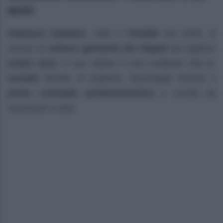
anni
Gianluca Gaetano
, nato a
Cimitile
nel 2000, si
unisce al
settore giovanile del Napoli
ad appena
undici anni
. Il suo valore è così evidente che la
società
decide di tutelarlo, facendogli firmare il
primo contratto professionistico
a un’età da
record per il club.