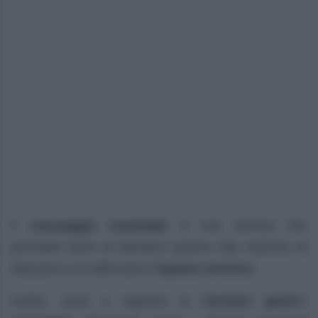
Il
massaggio neonatale
è una tecnica che
permette tanto al bambino quanto alla mamma di
rilassarsi e di rafforzare il
legame emotivo
.
Inoltre, aiuta a regolare le
funzioni gastro-