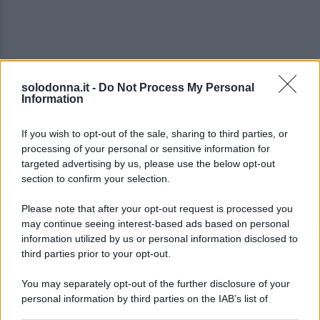
solodonna.it -
Do Not Process My Personal
Information
If you wish to opt-out of the sale, sharing to third parties, or
processing of your personal or sensitive information for
targeted advertising by us, please use the below opt-out
section to confirm your selection.
Please note that after your opt-out request is processed you
Dopo
ottime prestazioni
iniziali, quindi, debutta tra
may continue seeing interest-based ads based on personal
i
professionisti
all’inizio del 2019 in
Coppa Italia
,
information utilized by us or personal information disclosed to
third parties prior to your opt-out.
seguito qualche mese più tardi dal suo
esordio in
Serie A
.
You may separately opt-out of the further disclosure of your
personal information by third parties on the IAB’s list of
Così,
Gaetano
, in
Lombardia
, trova l’ambiente
downstream participants.