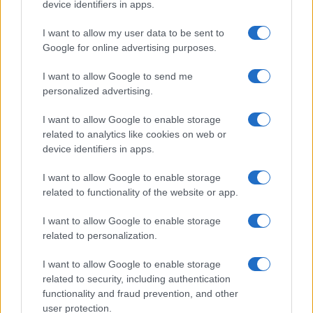
device identifiers in apps.
diventa subito titolare nel
centrocampo rossoblù
,
I want to allow my user data to be sent to
segnando
gol cruciali
per la salvezza della
Google for online advertising purposes.
squadra. Infine,
Gaetano
, nel luglio di quest’anno,
I want to allow Google to send me
raggiunge il culmine della sua carriera con un
personalized advertising.
trasferimento definitivo all’Atalanta
.
I want to allow Google to enable storage
related to analytics like cookies on web or
device identifiers in apps.
I want to allow Google to enable storage
related to functionality of the website or app.
I want to allow Google to enable storage
related to personalization.
I want to allow Google to enable storage
related to security, including authentication
functionality and fraud prevention, and other
user protection.