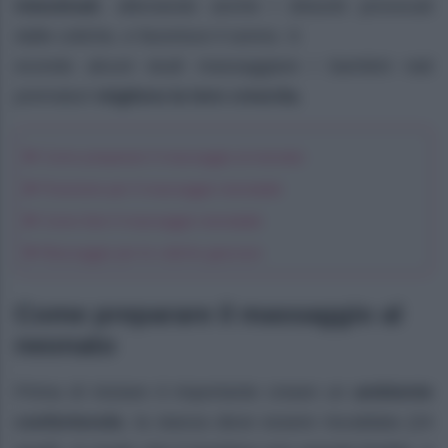
intestinali
, alleviando anche i disturbi provocati
dalle coliche, e favorisce il sonno. S
econdo alcuni studi massaggiare i bambini nati
prematuri
migliora la loro crescita
.
Come preparare il massaggio al neonato
Posizione per il massaggio neonatale
Come fare il massaggio neonatale
Massaggio per le coliche gassose
Come preparare il massaggio al
neonato
Prima di iniziare è importante creare un
ambiente
confortevole
, la stanza deve essere riscaldata (24