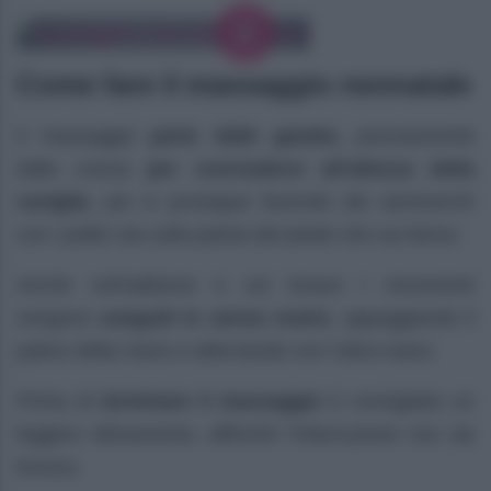
Come fare il massaggio neonatale
Il massaggio
parte dalle gambe,
precisamente
dalla coscia
per concludersi all’altezza della
caviglia
, poi si prosegue facendo dei semicerchi
con i pollici sia sulla pianta del piede che sul dorso.
Anche sull’addome e sul torace i movimenti
vengono
eseguiti in senso orario
, appoggiando il
palmo della mano e alternando con l’altra mano.
Prima di
terminare il massaggio
è consigliato un
leggero sfioramento, affinché l’interruzione non sia
brusca.