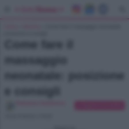
Home
»
Mamma
»
Come fare il massaggio neonatale:
posizione e consigli
Come fare il
massaggio
neonatale: posizione
e consigli
Redazione SoloDonna
Suggerisci una modifica
Tempo di lettura: 2 minuti
Seguici su