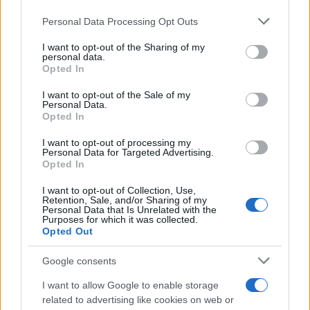
ideale per mostrare le sue qualità:
versatile
, con
Personal Data Processing Opt Outs
This information may also be disclosed by us to third parties
una
tecnica notevole
e un eccellente
senso
on the IAB’s List of Downstream Participants that may further
I want to opt-out of the Sharing of my
disclose it to other third parties.
dell’inserimento
, diventa uno dei
punti di forza
personal data.
Opted In
dei grigiorossi
. Con la guida di
Fabio Pecchia
,
Please note that this website/app uses one or more Google
services and may gather and store information including but
peraltro, corona il suo
periodo a Cremona
con una
I want to opt-out of the Sale of my
Personal Data.
not limited to your visit or usage behaviour. You may click to
storica
promozione in Serie A
al termine della
Opted In
grant or deny consent to Google and its third-party tags to
use your data for below specified purposes in below Google
stagione 2021-2022.
I want to opt-out of processing my
consent section.
Personal Data for Targeted Advertising.
Opted In
Rientrato a
Napoli
, vive un anno indimenticabile
sebbene da
comprimario
. È parte della
squadra di
I want to opt-out of Collection, Use,
Retention, Sale, and/or Sharing of my
Luciano Spalletti
che domina il campionato e vince
Personal Data that Is Unrelated with the
Purposes for which it was collected.
un memorabile
Scudetto
.
Opted Out
Google consents
Il
calciatore campano
, all’inizio del 2024, in cerca
di
maggiore spazio e continuità
, accetta una
I want to allow Google to enable storage
related to advertising like cookies on web or
nuova sfida
trasferendosi al Cagliari
. In
Sardegna