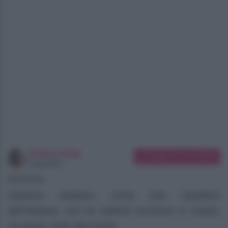
Chiara Longo
Suggerisci una modifica
Copywriter
08/08/2026
Gianluca Gaetano, ormai noto calciatore
dell’Atalanta, non ha soltanto successo in campo,
ma anche nella vita privata.