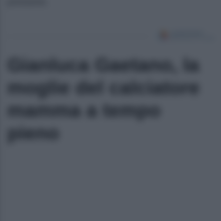
pressione.
Gianluca Gaetano, la
moglie del calciatore
mamma a tempo
pieno