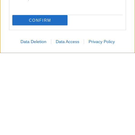
CONFIRM
Data Deletion
Data Access
Privacy Policy
Chi è la moglie di Gaetano
Gianluca Gaetano
ha ufficialmente
sposato
la sua
fidanzata di lunga data,
Maria Delle Cave
, il
20
giugno 2023
, poco dopo la
vittoria dello Scudetto
con il Napoli
.
La
cerimonia
si è tenuta in
Campania
, e, in
seguito, la
coppia ha avuto due figli
. In particolare,