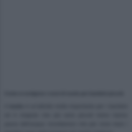
Come si svolgono i corsi di nuoto per bambini piccoli.
Il
nuoto
è un’attività molto importante per i bambini
ed è risaputo che più sono piccoli meno hanno
paura dell’acqua: ricordiamoci che per nove mesi i