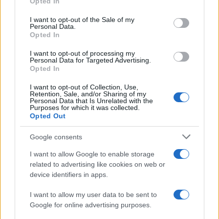
Opted In
una grande
passione
e decidono di unire le forze
Please note that this website/app uses one or more Google
services and may gather and store information including but
per tentare una clamorosa
scalata alla Forrester
I want to opt-out of the Sale of my
Personal Data.
not limited to your visit or usage behaviour. You may click to
Creations
.
Opted In
grant or deny consent to Google and its third-party tags to
use your data for below specified purposes in below Google
I want to opt-out of processing my
Mercoledì 12 agosto 2026
consent section.
Personal Data for Targeted Advertising.
Opted In
Will Spencer
manifesta forti
preoccupazioni
I want to opt-out of Collection, Use,
Retention, Sale, and/or Sharing of my
riguardo alle
dinamiche familiari
. Il
ragazzo
, in
Personal Data that Is Unrelated with the
Purposes for which it was collected.
particolare, non vede di buon occhio la convivenza e
Opted Out
l’
influenza
di
Poppy
e
Luna
nelle vicende di suo
Google consents
padre Bill
.
I want to allow Google to enable storage
related to advertising like cookies on web or
device identifiers in apps.
I want to allow my user data to be sent to
Google for online advertising purposes.