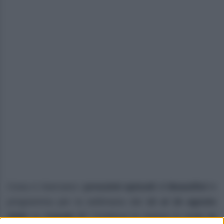
Cosa ci riservano i
prossimi episodi
di
Beautiful
in
programma per la settimana dal
10 al 16 agosto
2026
su
Canale 5
? Continua la messa in onda
in