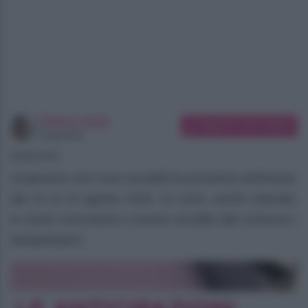
Chiara Longo
Suggerisci una modifica
Copywriter
08/08/2026
Scopriamo che cosa accadrà la prossima settimana,
dal 10 al 15 agosto 2026. Di certo, anche stavolta,
le trame riusciranno a tenere incollati allo schermo i
telespettatori.