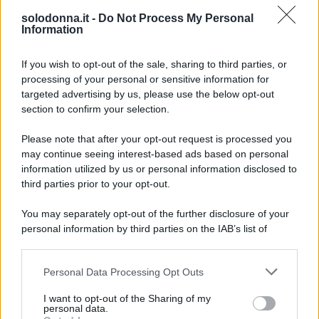
prima visione
della
storica soap opera americana
solodonna.it -
Do Not Process My Personal
Information
ideata da
William J. Bell
e
Lee Philips Bell
.
Prime anticipazioni Beautiful nella
If you wish to opt-out of the sale, sharing to third parties, or
processing of your personal or sensitive information for
settimana 10–15 agosto 2026
targeted advertising by us, please use the below opt-out
section to confirm your selection.
Lunedì 10 agosto 2026
Please note that after your opt-out request is processed you
Taylor
rivela a
Ridge
di soffrire di una grave
may continue seeing interest-based ads based on personal
information utilized by us or personal information disclosed to
insufficienza cardiaca
progressiva
. La donna,
third parties prior to your opt-out.
allora, implora
Ridge
di mantenere il
segreto
,
You may separately opt-out of the further disclosure of your
nascondendolo anche a
Steffy
e a
Thomas
.
personal information by third parties on the IAB’s list of
downstream participants.
Martedì 11 agosto 2026
Personal Data Processing Opt Outs
This information may also be disclosed by us to third parties
Carter
trova finalmente il coraggio di confessare i
on the IAB’s List of Downstream Participants that may further
I want to opt-out of the Sharing of my
disclose it to other third parties.
suoi
veri sentimenti a Hope
. Così, tra i
due
nasce
personal data.