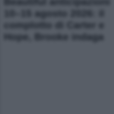
Beautiful anticipazioni
10–15 agosto 2026: il
complotto di Carter e
Hope, Brooke indaga