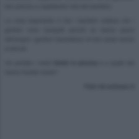
ben preciso e rispettando l’età del bambino.
La cosa importante è che i bambini vedano che i
genitori sono tranquilli perché se hanno paura
dell’acqua i genitori trasmettono le loro ansie anche
ai piccoli.
Voi portate i vostri
bimbi in piscina
e a quale età
hanno iniziato nuoto?
Foto via activasc.it