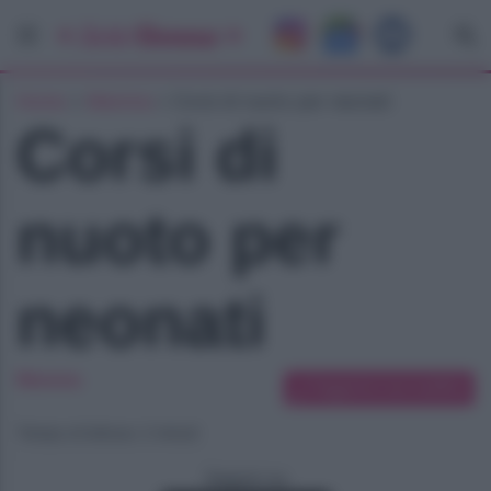
Home
»
Mamma
»
Corsi di nuoto per neonati
Corsi di
nuoto per
neonati
Mamma
Suggerisci una modifica
Tempo di lettura: 2 minuti
Seguici su