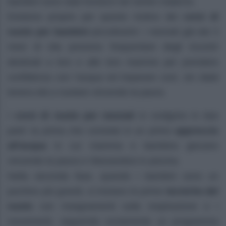
bambini sono stati immersi nel ventre materno.
Esistono proprio per questo motivo dei
corsi di
nuoto per bambini
piccolissimi: i neonati già dai 3
mesi di vita possono frequentare degli incontri
destinati a loro e alle loro mamme per prendere
confidenza con l’acqua ed imparare così, sin dalal
tenera età a nuotare vincendo la paura.
I
corsi di nuoto per neonati
si svolgono in due
parti: la prima che consiste in un primo
approccio
all’acqua
in cui mamma e bambino giocano
vincendo la paura e rilassandosi in piscina.
Nella seconda fase, quando i bambini sono un
pochino più grandi, si iniziano le prime
tecniche del
nuoto
con insegnamenti sulla respirazione e i
movementi, seguendo ovviamente un programma