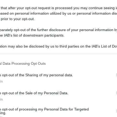
 that after your opt-out request is processed you may continue seeing i
ased on personal information utilized by us or personal information dis
 prior to your opt-out.
rately opt-out of the further disclosure of your personal information by
he IAB’s list of downstream participants.
tion may also be disclosed by us to third parties on the IAB’s List of 
assistita.
MA
 that may further disclose it to other third parties.
e non riescano ad avere figli per vari motivi e
Na
 that this website/app uses one or more Google services and may gath
l Data Processing Opt Outs
ri
including but not limited to your visit or usage behaviour. You may click 
 di fecondazione assistita.
 to Google and its third-party tags to use your data for below specifi
sc
i
casi limite
di gravidanze intorno ai 50 anni di
o opt-out of the Sharing of my personal data.
ogle consent section.
In
è a mio avviso molto importante per superare
o opt-out of the Sale of my Personal Data.
In
 per piccolissimi problemi una coppia non riesca a
to opt-out of processing my Personal Data for Targeted
 fecondazione assistita si può ovviare a questo.
ing.