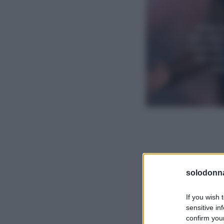
solodonna
If you wish 
sensitive in
confirm your