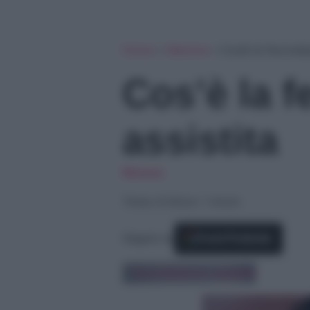
Home
»
Mamma
»
Cos’è la feconda
Cos’è la 
assistita
Mamma
Tempo di lettura: 1 minuto
Seguici su
Fonti Preferite