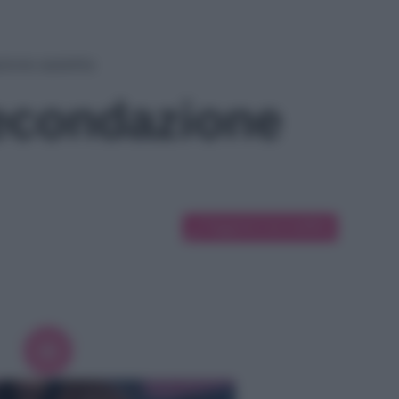
zione assistita
fecondazione
Suggerisci una modifica