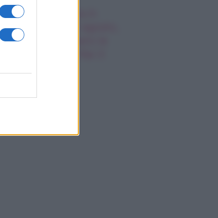
 Posto al Sole va in
usa: stop dal 10 agosto,
co quando tornano le
ove puntate su Rai 3