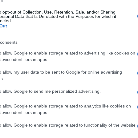
In
r cui una donna non riesca a rimanere incinta:
 da entrambi.
o opt-out of Collection, Use, Retention, Sale, and/or Sharing
MA
ersonal Data that Is Unrelated with the Purposes for which it
zati cercano di capire da cosa dipende con
esami
lected.
Va
Out
pr
ne
consents
rocesso molto delicato
e non si può garantire
vitare di avere rimorsi si dovrebbe comunque
o allow Google to enable storage related to advertising like cookies on
L
evice identifiers in apps.
o e capire come funziona la fecondazione.
o allow my user data to be sent to Google for online advertising
La
s.
do
to allow Google to send me personalized advertising.
Ma
Ad
o allow Google to enable storage related to analytics like cookies on
evice identifiers in apps.
Ja
sv
o allow Google to enable storage related to functionality of the website
La