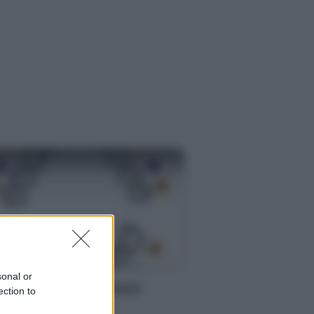
MMA
sonal or
mbini: l’importanza
ection to
ll’igiene orale