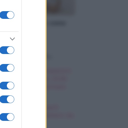
MMA
ligia per il parto: come
eparare tutto il
cessario
o sapevi che...
 Promessa, anticipazioni
menica 9 agosto 2026:
rtina cerca di fermare
riano
nnik Sinner, il coach
ela: “Lo caccerebbero da
s Vegas”