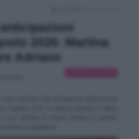
anticipazioni
osto 2026: Martina
are Adriano
Suggerisci una modifica
ntent Editor
 Come vedremo nelle anticipazioni della puntata
 9 agosto 2026, la ragazza tenterà un ultimo
 a non lasciare la tenuta insieme ai gemelli,
tinueranno a peggiorare.