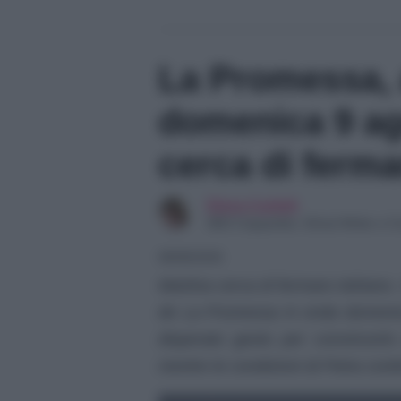
La Promessa, 
domenica 9 ag
cerca di ferm
Elena Carletti
SEO Copywriter, Ghost Writer e Co
08/08/2026
Martina cerca di fermare Adriano.
de La Promessa in onda domenica
disperato gesto per convincerlo
mentre le condizioni di Petra con