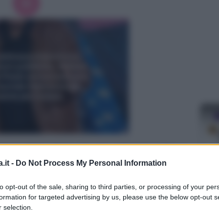
te la dolce attesa, per non sottoporre il feto a
nze, c’è sicuramente quella di
fumare in
.it -
Do Not Process My Personal Information
el fumo è un vizio difficile da abbandonare
MA
to opt-out of the sale, sharing to third parties, or processing of your per
una vera e propria
dipendenza dalla nicotina
.
formation for targeted advertising by us, please use the below opt-out s
Ba
 selection.
de
n bebè sia un valido motivo per trovare in se