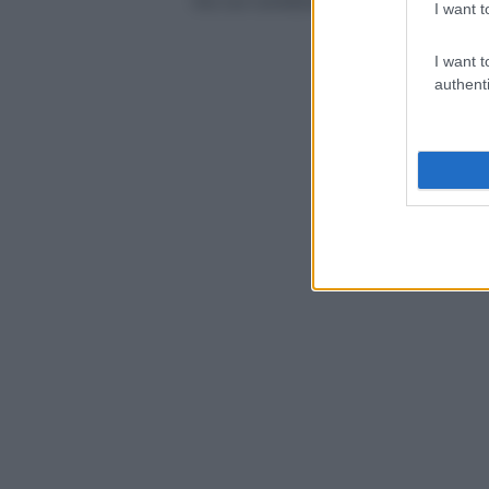
tra cui condizioni economiche fami
I want t
I want t
authenti