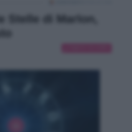
 Stelle di Marlon,
sto
Suggerisci una modifica