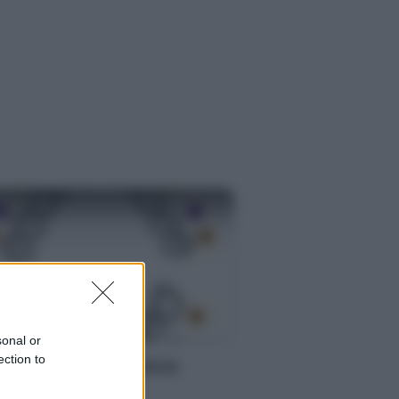
MMA
sonal or
ection to
mbini: l’importanza
ll’igiene orale