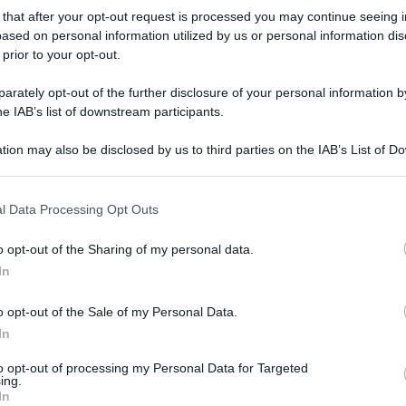
 that after your opt-out request is processed you may continue seeing i
à per abbandonare il tabacco, almeno durante il
ased on personal information utilized by us or personal information dis
lattamento.
 prior to your opt-out.
a: tutti i rischi per il
rately opt-out of the further disclosure of your personal information by
he IAB’s list of downstream participants.
tion may also be disclosed by us to third parties on the IAB’s List of 
 that may further disclose it to other third parties.
MA
 per cui non si deve
fumare in gravidanza
e
 that this website/app uses one or more Google services and may gath
ambino? Tra gli ultimi studi effettuati in questo
Na
l Data Processing Opt Outs
including but not limited to your visit or usage behaviour. You may click 
ri
a olandese ha dimostrato che il fumo durante i 9
 to Google and its third-party tags to use your data for below specifi
o opt-out of the Sharing of my personal data.
sc
ogle consent section.
to prematuro
, così come di
infezioni neonatali
In
are
alterazioni dello sviluppo psicofisico
.
o opt-out of the Sale of my Personal Data.
In
to opt-out of processing my Personal Data for Targeted
umo, che sia diretta o passiva, è negativa in tutte
ing.
In
are
ipossia
, ovvero la
diminuzione di ossigeno