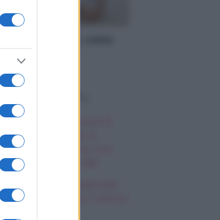
MMA
ligia per il parto: come
eparare tutto il
cessario
o sapevi che...
autiful, anticipazioni 6
osto 2026: Hope si
epara al confronto con
effy, la rabbia di Bill
ifa Wehbe, la superstar
l pop araba sfida i canoni
diorientali