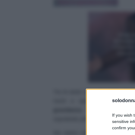
Tra le tante cose da evitare duran
rischi o spiacevoli consegue
solodonna
gravidanza
. Si sa che quello d
If you wish 
soprattutto per chi è soggetto ad 
sensitive in
confirm your
Ma siamo certi che l’arrivo di u