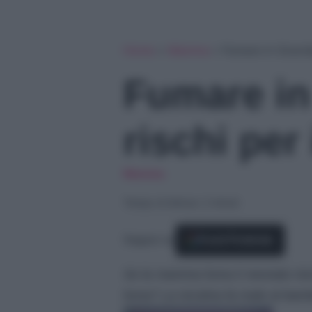
Home
»
Mamma
»
Fumare in Gravid
Fumare in
rischi per
Mamma
Tempo di lettura: 2 minuti
Seguici su
Fonti Preferite
Se la mamma fuma il neonato risch
fuma? La nicotina fa male al bam