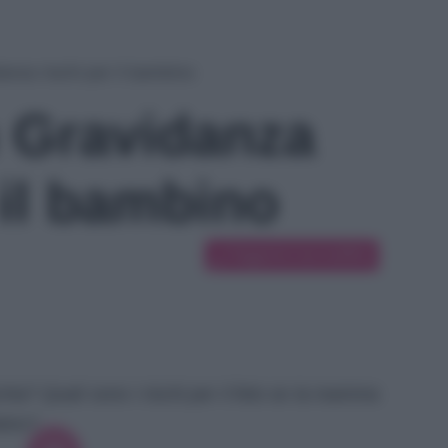
anza rischi per il bambino
 Gravidanza
 il bambino
Suggerisci una modifica
ia? Quali sono i rischi per il feto se la mamma
bino?