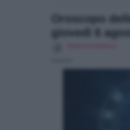
Oroscopo delle
giovedì 6 ago
Redazione SoloDonna
05/08/2026