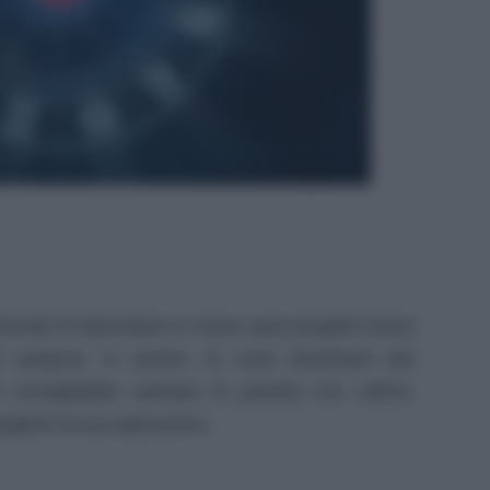
rtunità di riprendere in mano quei progetti messi
i audacia. In amore, le cose diventano più
 consigliabile valutare le priorità con calma,
togliere la tua attenzione.