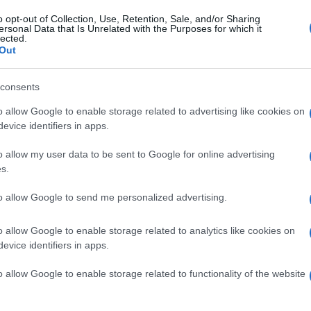
o opt-out of Collection, Use, Retention, Sale, and/or Sharing
ersonal Data that Is Unrelated with the Purposes for which it
MA
lected.
 alla comune Nicotina, può contenere oltre 4000
Out
Va
rogene.
pr
consents
ne
compaiono
l’asma
, così come problemi di respiro
tumori infantili.
o allow Google to enable storage related to advertising like cookies on
evice identifiers in apps.
L
o allow my user data to be sent to Google for online advertising
Be
s.
congenite
, invece, da un recente studio svedese
ag
ty di Philadelphia è emerso che il fumo in
to allow Google to send me personalized advertising.
pr
forme di autismo nei neonati
.
St
o allow Google to enable storage related to analytics like cookies on
evice identifiers in apps.
un campione di 3.958 bambini affetti da disturbi
Ha
tri 38.983 senza alcuna diagnosi. Il risultato ha
o allow Google to enable storage related to functionality of the website
de
ll’autismo sarebbero fattori socio-demografici,
me