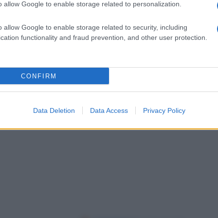
liari, educazione ed istruzione.
o allow Google to enable storage related to personalization.
Or
me
o allow Google to enable storage related to security, including
cation functionality and fraud prevention, and other user protection.
CONFIRM
Data Deletion
Data Access
Privacy Policy