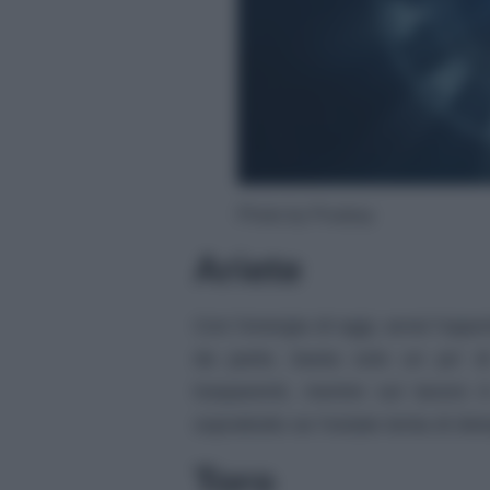
Photo by Pixabay
Ariete
Con l’energia di oggi, avrai l’oppo
da parte, basta solo un po’ d
trasparenti, mentre sul lavoro è
soprattutto se l’estate tenta di dis
Toro