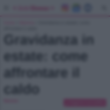
Home
»
Mamma
»
Gravidanza in estate: come
affrontare il caldo
Gravidanza in
estate: come
affrontare il
caldo
Mamma
Suggerisci una modifica