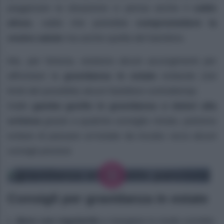
peggiorare la situazione ci pensa anche il
caldo
afoso
, caldo che potrebbe
compromettere la
vostra salute
ma anche quella del bambino.
Ma, per fortuna, esistono alcuni accorgimenti per
affrontare la
gravidanza in estate
evitando (nei
limiti del possibile) alcuni fastidiosi contrattempi.
Dalle
gambe gonfie in gravidanza
ai
dolori alla
schiena
grazie a qualche consiglio mirato, potremo
evitare di passare un’estate da incubo: ecco alcuni
consigli preziosi
Consigli per gravidanza in estate
Bere con regolarità
e mangiare in modo corretto: