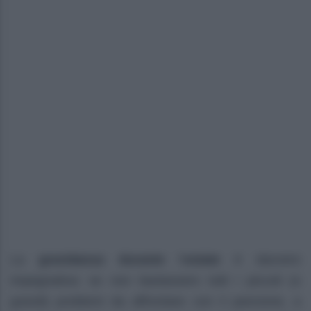
La
gravidanza durante
l’
estate
è davvero
impegnativa: se non bastassero tutti i piccoli (o
grandi) problemi da affrontare con il pancione, a