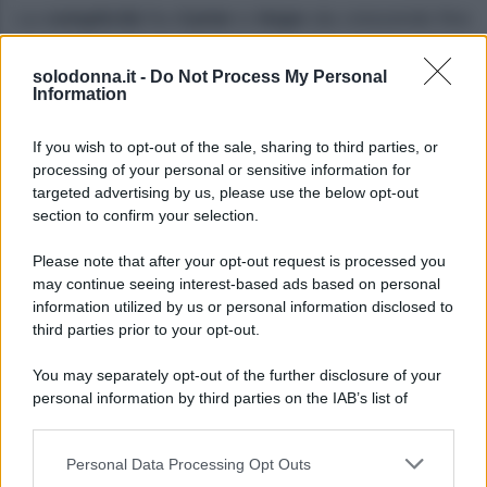
La
complicità
fra
Carter
e
Hope
sta crescendo fino
a trasformarsi in
passione
, come aveva intuito
solodonna.it -
Do Not Process My Personal
Steffy
. Nell’episodio in questione,
Steffy
continua a
Information
sospettare di
Walton
e
Logan
.
If you wish to opt-out of the sale, sharing to third parties, or
I
due
si concedono un
momento di intensa
processing of your personal or sensitive information for
targeted advertising by us, please use the below opt-out
intimità
, cercando di mantenere segreta la loro
section to confirm your selection.
nascente alleanza
. Nel frattempo,
Brooke
e
Please note that after your opt-out request is processed you
Deacon
sperano che
la carriera di Hope
possa
may continue seeing interest-based ads based on personal
decollare. Ecco il dettaglio che
cosa accadrà
.
information utilized by us or personal information disclosed to
third parties prior to your opt-out.
Beautiful, anticipazioni sabato 8
agosto 2026: Hope e Carter
You may separately opt-out of the further disclosure of your
personal information by third parties on the IAB’s list of
sempre più vicini, Steffy e Ridge
downstream participants.
affrontano nuove complicazioni
Personal Data Processing Opt Outs
This information may also be disclosed by us to third parties