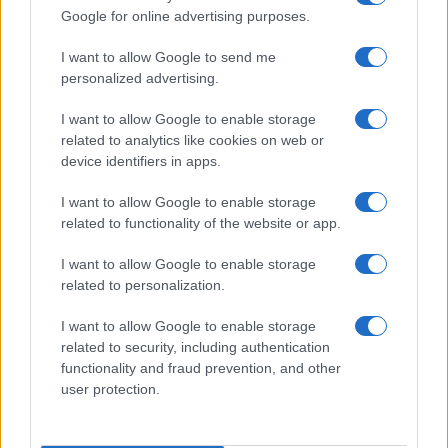
Google for online advertising purposes.
I want to allow Google to send me
personalized advertising.
I want to allow Google to enable storage
related to analytics like cookies on web or
device identifiers in apps.
I want to allow Google to enable storage
related to functionality of the website or app.
I want to allow Google to enable storage
related to personalization.
I want to allow Google to enable storage
related to security, including authentication
functionality and fraud prevention, and other
La
passione tra Carter e Hope
era già esplosa in
user protection.
passato, ma questo nuovo incontro sarà
particolarmente
significativo
. Così,
Carter
, dopo