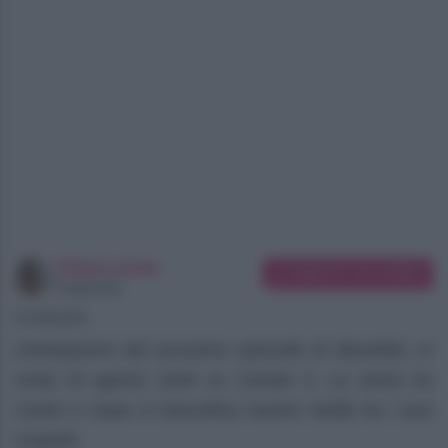
Chiara Longo
Suggerisci una modifica
Copywriter
07/08/2026
Anticipazioni del prossimo episodio di Beautiful, in
onda l’8 agosto 2026 su Canale 5. La storia tra
Carter e Hope si intensifica mentre Steffy ha i suoi
sospetti.