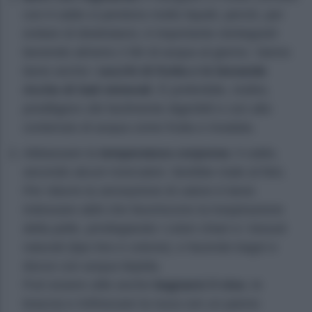
con il caldo si perdono molto liquidi, perciò, per
evitare di disidratarsi, è importante reintegrarli
bevendo almeno 2 litri di acqua al giorno. Vanno
bene anche i
succhi di frutta e le bevande
ricche di Sali minerali
. È preferibile, inoltre,
prediligere cibi facilmente digeribili e con alto
contenuto di acqua come frutta e insalata.
Abbassare la
temperatura corporea
: il caldo,
secondo alcuni ricercatori, farebbe male al feto.
Per ridurre la sensazione di calore è bene
indossare abiti che favoriscono la traspirazione
della pelle, privilegiando i colori chiari e i tessuti
naturali (tipo lino e cotone); e facendo bagni e
docce con acqua tiepida.
Può essere utile anche
bagnarsi il viso
, le
braccia e rinfrescare la nuca con un panno