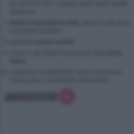
tra i 24°C e il 26°C, evitando grandi sbalzi rispetto
all’esterno.
Ridurre la quantità di sodio
: ridurre il sodio aiuta
a prevenire il gonfiore.
Indossare
scarpe comode
.
Usare un alto fattore di protezione nella
crema
solare
.
Conservare correttamente i farmaci lontano da
fonti di calore e irradiazione solare diretta.