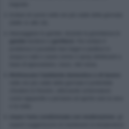
bagnato.
Evitare di uscire nelle ore più calde della giornata
(dalle 11 alle 16).
Massaggiare le gambe: durante la gravidanza le
gambe
tendono a
gonfiarsi
. Per evitare il
problema è possibile fare bagni e pediluvi in
acqua e sale e usare creme o spray defaticanti a
base di ippocastano, rusco, vite rossa.
Rinfrescare l’ambiente domestico o di lavoro
:
nelle ore più calde della giornata è preferibile
chiudere le finestre, utilizzando schermature
come tapparelle e persiane ed aprirle solo la sera
e la notte.
Usare l’aria condizionata con moderazione
: gli
esperti suggeriscono di mantenere la temperatura