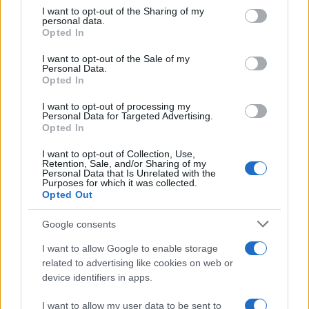
on the IAB’s List of Downstream Participants that may further
Steffy
nutre
sospetti su Carter e Hope
, sicura che
I want to opt-out of the Sharing of my
disclose it to other third parties.
personal data.
stia nascendo
qualcosa di più fra loro
. Il suo
Opted In
Please note that this website/app uses one or more Google
intuito le suggerisce una possibile
relazione
services and may gather and store information including but
I want to opt-out of the Sale of my
passionale
, una situazione che
non le piace
Personal Data.
not limited to your visit or usage behaviour. You may click to
Opted In
grant or deny consent to Google and its third-party tags to
affatto
.
use your data for below specified purposes in below Google
I want to opt-out of processing my
consent section.
Personal Data for Targeted Advertising.
Preoccupata che
Hope
possa manipolare
Carter
,
Opted In
creando eventuali
disagi o problemi in azienda
,
I want to opt-out of Collection, Use,
promette a se stessa e a
Finn
di vigilare
Retention, Sale, and/or Sharing of my
Personal Data that Is Unrelated with the
attentamente su di loro. Tuttavia, mentre lo dice, il
Purposes for which it was collected.
Opted Out
suo timore
sta già prendendo forma
.
Google consents
I want to allow Google to enable storage
related to advertising like cookies on web or
device identifiers in apps.
I want to allow my user data to be sent to