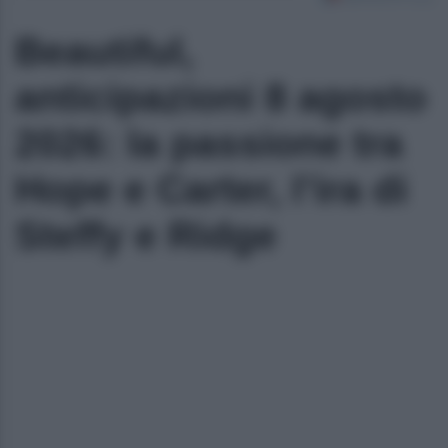
Beautiful,
anticipazioni 8 agosto
2026: la passione tra
Hope e Carter, l’ira di
Steffy e Ridge