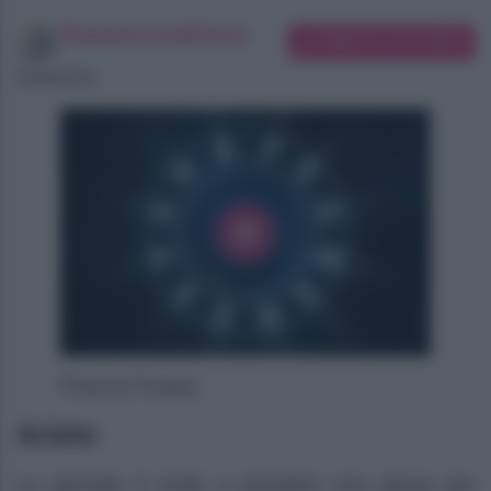
Redazione SoloDonna
Suggerisci una modifica
06/08/2026
Photo by Pixabay
Ariete
La giornata ti invita a prendere una pausa per