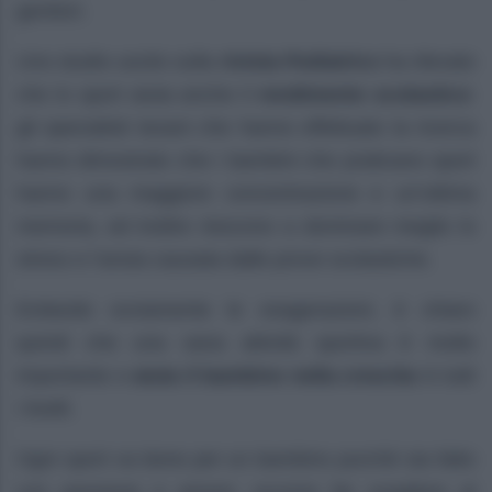
genitori.
Uno studio uscito sulla
rivista Pediatrics
ha rilevato
che lo sport aiuta anche il
rendimento scolastico
:
gli specialisti texani che hanno effettuato la ricerca
hanno dimostrato che i bambini che praticano sport
hanno una maggiore concentrazione e un’ottima
memoria, ed inoltre riescono a dominare meglio lo
stress e l’ansia causata dalle prove scolastiche.
Evitando ovviamente le esagerazioni, è chiaro
quindi che una sana attività sportiva è molto
importante e
aiuta il bambino nella crescita
in tutti
i livelli.
Ogni sport va bene per un bambino purché sia fatto