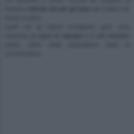
con passione e amore: occorre far scegliere al
bambino l’
attività che più gli piace
per evitare che
diventi un peso.
Quelli che gli esperti consigliano, però, sono
soprattuto gli
sport di squadra
o le
arti marziali
:
queste ultime infatti aiuterebbero molto la
concentrazione.