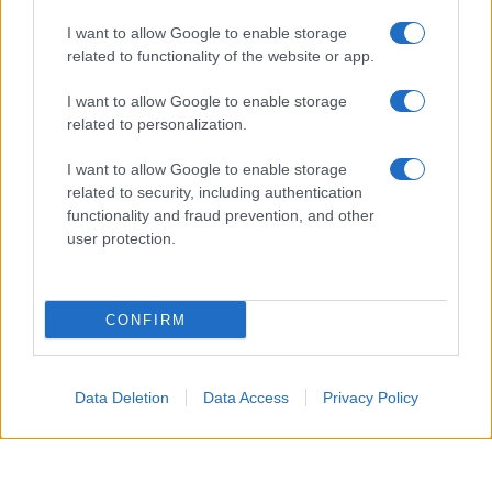
giovare tanto nel lavoro quanto nelle attività estive.
I want to allow Google to enable storage
related to functionality of the website or app.
In ambito sentimentale, un approccio solare può
trasformare un incontro in qualcosa di più
I want to allow Google to enable storage
related to personalization.
significativo.
I want to allow Google to enable storage
Capricorno
related to security, including authentication
functionality and fraud prevention, and other
La giornata richiede disciplina, ma premia la
user protection.
costanza, specialmente nelle mansioni lavorative e
pratiche. In ambito familiare e nei legami autentici,
CONFIRM
mantenere un atteggiamento paziente semplificherà
il superamento di piccoli conflitti.
Data Deletion
Data Access
Privacy Policy
Acquario
Oggi le stelle favoriscono intuizioni brillanti e