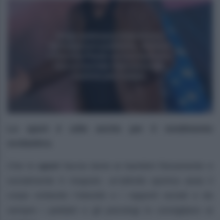
Lo sport è utile anche per il rendimento
scolastico.
Che lo
sport
faccia bene ai bambini fisicamente e
socialmente è risaputo: un’attività sportva aiuta il
corpo evitando l’obesità e i rapporti sociali e da
sempre i pediatri e gli psicologi lo consigliano ai