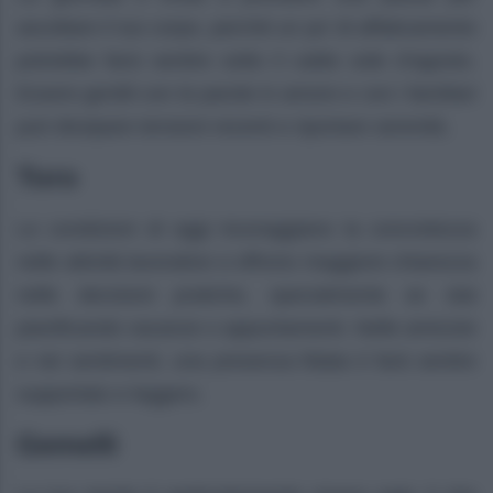
ascoltare il tuo corpo, perché un po’ di affaticamento
potrebbe farsi sentire sotto il caldo sole d’agosto.
Essere gentili con le parole in amore e con i familiari
può dissipare tensioni recenti e riportare serenità.
Toro
Le condizioni di oggi incoraggiano la concretezza
nelle attività lavorative e offrono maggiore chiarezza
nelle decisioni pratiche, specialmente se stai
pianificando vacanze o appuntamenti. Nelle amicizie
e nei sentimenti, una presenza fidata ti farà sentire
supportato e leggero.
Gemelli