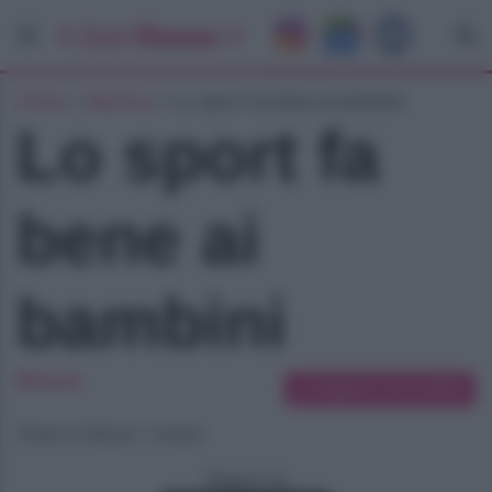
Home
»
Mamma
»
Lo sport fa bene ai bambini
Lo sport fa
bene ai
bambini
Mamma
Suggerisci una modifica
Tempo di lettura: 1 minuto
Seguici su