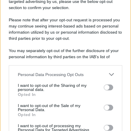
targeted advertising by us, please use the below opt-out
soprattutto nei contesti lavorativi o sociali che
section to confirm your selection.
richiedono presenza e carisma. In amore, un invito
Please note that after your opt-out request is processed you
spontaneo o un momento festivo può accendere
may continue seeing interest-based ads based on personal
entusiasmo e rafforzare la fiducia reciproca.
information utilized by us or personal information disclosed to
third parties prior to your opt-out.
Vergine
You may separately opt-out of the further disclosure of your
Il clima astrale oggi agevola ordine e meticolosità,
personal information by third parties on the IAB’s list of
downstream participants.
qualità utili per gestire scadenze, spese o questioni
pratiche nell’imminenza di Ferragosto. Nei rapporti
Personal Data Processing Opt Outs
This information may also be disclosed by us to third parties
on the IAB’s List of Downstream Participants that may further
familiari e di amicizia, comunicazioni trasparenti
I want to opt-out of the Sharing of my
disclose it to other third parties.
personal data.
eviteranno malintesi e porteranno sollievo.
Opted In
Please note that this website/app uses one or more Google
Bilancia
services and may gather and store information including but
I want to opt-out of the Sale of my
Personal Data.
not limited to your visit or usage behaviour. You may click to
Opted In
grant or deny consent to Google and its third-party tags to
Ti senti attratto dall’armonia e dalla serenità,
use your data for below specified purposes in below Google
I want to opt-out of processing my
specialmente nelle relazioni sentimentali e intime.
consent section.
Personal Data for Targeted Advertising.