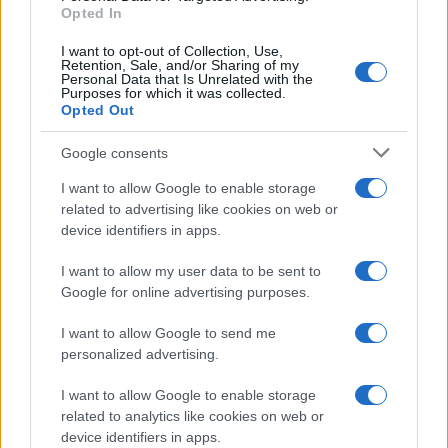
Opted In
Un’opportunità estiva o una breve pausa lavorativa
ti aiuterà a ritrovare equilibrio interiore e a guardare
I want to opt-out of Collection, Use,
Retention, Sale, and/or Sharing of my
con più fiducia al futuro.
Personal Data that Is Unrelated with the
Purposes for which it was collected.
Opted Out
Scorpione
Google consents
Quest’oggi la tua intuizione è stimolata,
I want to allow Google to enable storage
consentendo di riconoscere rapidamente chi è
related to advertising like cookies on web or
davvero vicino a te, sia sul lavoro sia in amicizia. In
device identifiers in apps.
amore, permetti ai gesti di esprimersi più delle
I want to allow my user data to be sent to
parole: l’onestà creerà un’intesa intensa e
Google for online advertising purposes.
rassicurante.
I want to allow Google to send me
personalized advertising.
Sagittario
I want to allow Google to enable storage
È un periodo che incentiva il movimento, l’iniziativa
related to analytics like cookies on web or
device identifiers in apps.
e un desiderio di autonomia, qualità che possono