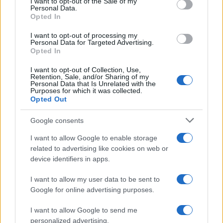
I want to opt-out of the Sale of my
Personal Data.
not limited to your visit or usage behaviour. You may click to
Opted In
grant or deny consent to Google and its third-party tags to
use your data for below specified purposes in below Google
I want to opt-out of processing my
consent section.
Personal Data for Targeted Advertising.
Opted In
I want to opt-out of Collection, Use,
Retention, Sale, and/or Sharing of my
Personal Data that Is Unrelated with the
Purposes for which it was collected.
Opted Out
Google consents
I want to allow Google to enable storage
related to advertising like cookies on web or
device identifiers in apps.
Seguici su Google News
I want to allow my user data to be sent to
Google for online advertising purposes.
I want to allow Google to send me
personalized advertising.