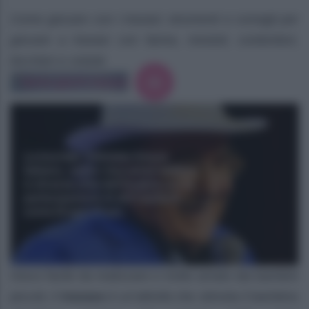
Come giocare con i travasi: strumenti e consigli per
giocare a travasi con farina, mestoli, contenitori,
bicchieri e ciotole
Gioco facile da realizzare e molto amato dai bambini
piccoli, il
travaso
è un’attività che stimola il bambino