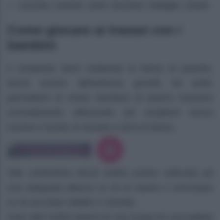
cucchiai, mestoli, colini, bicchieri, bottiglie, imbuti.
Come giocare ai travasi con i
bambini
Il recipiente dove metterete la farina di polenta,
dovrà essere abbastanza grande da poter
permettere al vostro bambino di potersi muovere
comodamente utilizzando più recipienti senza
correre il rischio di versare a terra la farina.
Tale contenitore dovrà inoltre essere collocato ad
una adeguata altezza su di un tavolo o comunque
su di una base stabile e comoda.
Sarà utile inoltre dotarsi di una scopa ed una paletta