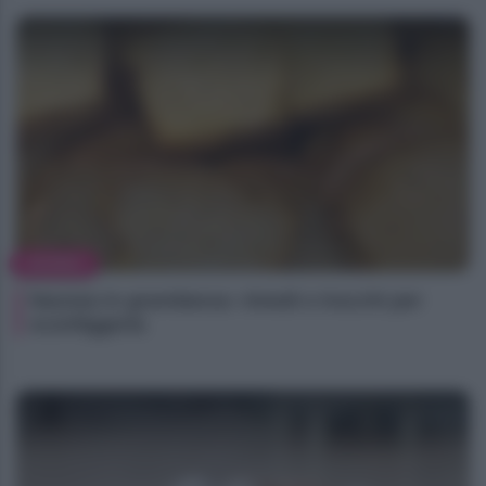
MAMMA
Nausea in gravidanza: rimedi e trucchi per
sconfiggerla