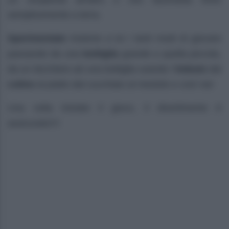
semplicemente a terra.
Sperimentate
insieme a lui i tanti modi di giocare
passando da una
bottiglia
grande a quella piccola,
da un bicchiere ad una bottiglia usando l’
imbuto
dal
colino
al piatto dal cucchiaio al mestolo e così via!
Una volta iniziato il gioco, il divertimento è
assicurato!!!!