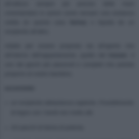
all’utilizzo sempre più preciso delle mani
cimentandosi in azioni come versare una sostanza
solida (in questo caso
farina
) o liquida da un
recipiente all’altro.
Adatto per essere proposto sia all’aperto che
all’interno dell’appartamento, quello dei
travasi
, è
uno dei giochi più piacevoli e completi che potrete
proporre al vostro bambino.
occorrente:
un recipiente abbastanza capiente. Possibilmente
di legno con i bordi non molto alti.
3/4 pacchi di farina di polenta