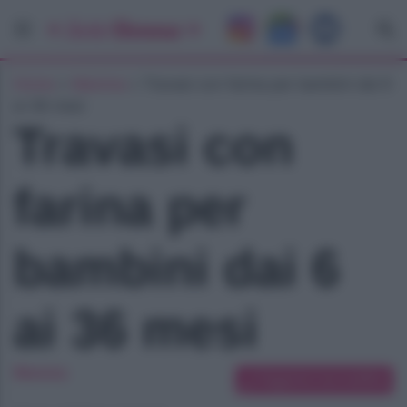
Home
»
Mamma
»
Travasi con farina per bambini dai 6
ai 36 mesi
Travasi con
farina per
bambini dai 6
ai 36 mesi
Mamma
Suggerisci una modifica