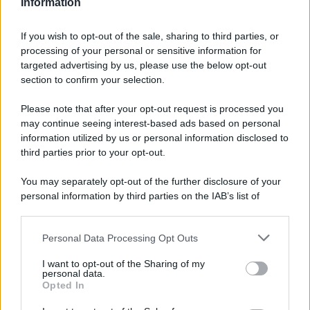
calciatore mamma a tempo pieno
Information
Oroscopo del pomeriggio, sabato 8
If you wish to opt-out of the sale, sharing to third parties, or
agosto
processing of your personal or sensitive information for
targeted advertising by us, please use the below opt-out
section to confirm your selection.
Please note that after your opt-out request is processed you
may continue seeing interest-based ads based on personal
information utilized by us or personal information disclosed to
third parties prior to your opt-out.
You may separately opt-out of the further disclosure of your
personal information by third parties on the IAB’s list of
downstream participants.
Personal Data Processing Opt Outs
This information may also be disclosed by us to third parties
on the IAB’s List of Downstream Participants that may further
I want to opt-out of the Sharing of my
disclose it to other third parties.
personal data.
Opted In
Please note that this website/app uses one or more Google
services and may gather and store information including but