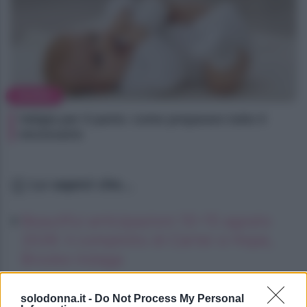
MAMMA
Valigia per il parto: come preparare tutto il
necessario
Lo sapevi che...
Beautiful anticipazioni 10–15 agosto
2026: il complotto di Carter e Hope,
Brooke indaga
Gianluca Gaetano, la moglie del
solodonna.it -
Do Not Process My Personal