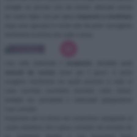
(meglio se piccole così da essere utilizzate anche
da vostro figlio che per gioco
imparerà a riordinare
dopo aver giocato) in modo tale da poter raccogliere
facilmente la farina che cade a terra.
Una volta sistemato il
recipiente
, decidete quali
utensili da cucina
usare per il gioco: si potrà
scegliere facilmente tra quelli presenti in tutte le
case: cucchiai, cucchiaini, bicchieri, colini, imbuti,
bottiglie ecc prendeteli e collocateli spiegandone
l’uso corretto.
Disponete poi la farina nel contenitore spiegando al
vostro bambino che il gioco consiste nel versarla da
un recipiente all’altro e non facendola finire