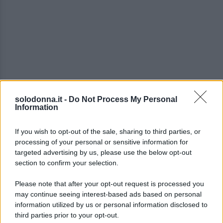
solodonna.it -
Do Not Process My Personal
Information
If you wish to opt-out of the sale, sharing to third parties, or
processing of your personal or sensitive information for
La
showgirl
, nata in
Spagna
nel 1972, ha nutrito fin
targeted advertising by us, please use the below opt-out
section to confirm your selection.
dalla giovane età una grande
passione per la
danza
, studiando danza classica al
Reale
Please note that after your opt-out request is processed you
may continue seeing interest-based ads based on personal
Conservatorio
di Madrid.
information utilized by us or personal information disclosed to
third parties prior to your opt-out.
La sua
carriera
ha preso slancio quando ha