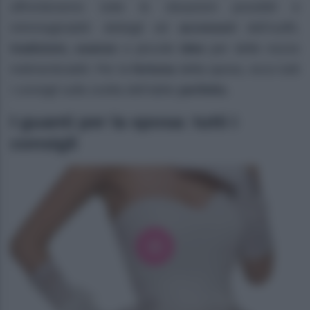
affronteranno tutte le situazioni possibili e
inimmaginabili: dettagli ed
accessori
dell’outfit,
tradizioni, usanze
e piccole
idee
per delle nozze
indimenticabili. Per la
fortuna
della sposa, ecco tutti
i consigli sulla scelta dell’abito
perfetto.
I guanti per la sposa: tutti i
consigli