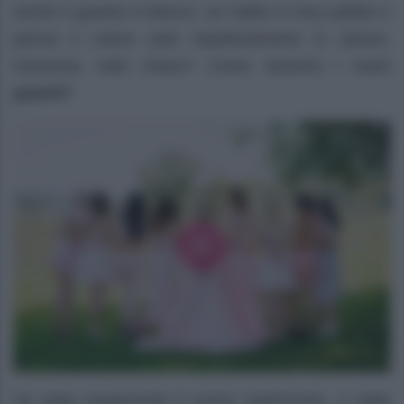
anche il guanto è bianco; se l’abito è rosa pallido o
panna il colore sarà rispettivamente lo stesso.
Insomma, tutto chiaro? Come saranno i vostri
guanti?
Se state preparando il vostro matrimonio, o state