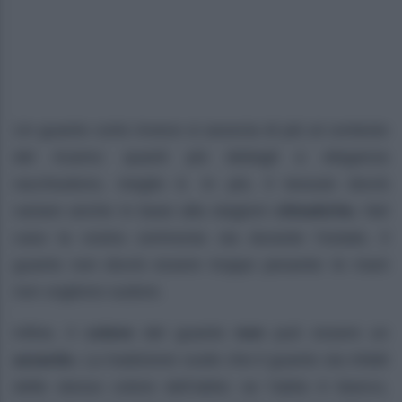
Un guanto corto invece si associa di più al contesto
del ricamo: quanti più dettagli e eleganza
racchiudono, meglio è. In più, il tessuto dovrà
variare anche in base alla stagioni
climatiche.
Nel
caso la vostra cerimonia sia durante l’estate, il
guanto non dovrà essere troppo pesante: le mani
non vogliono sudore.
Infine, il
colore
del guanto
non
può essere un
azzardo.
La tradizione vuole che il guanto sia infatti
delle stesso colore dell’abito: se l’abito è bianco,