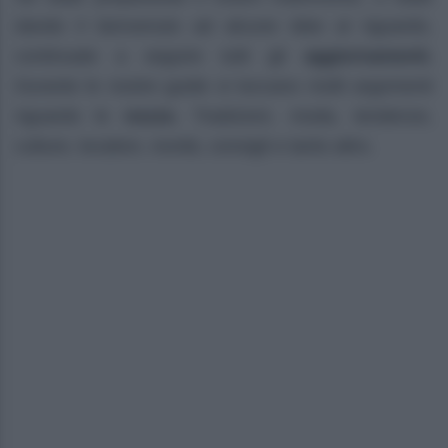
dando il benvenuto ad alcune idee al riguardo,
continuate a seguire tutti gli
aggiornamenti.
Durante le nostre guide si toccano molti argomenti
riguardo le
nozze.
Tradizioni, moda, tendenze,
culture, location, novità, consigli e tanto altro.