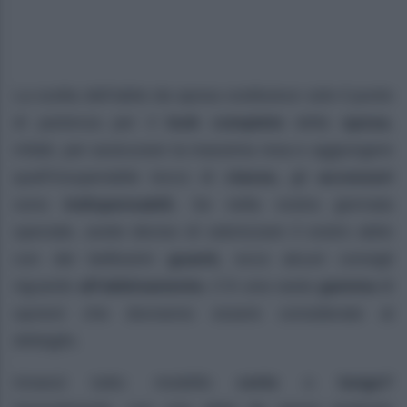
La scelta dell’abito da sposa costituisce solo il punto
di partenza per il
look completo
della
sposa.
Infatti, per assicurare la massima resa e aggiungere
quell’insuperabile tocco di
classe,
gli
accessori
sono
indispensabili.
Se nella vostra giornata
speciale, avete deciso di valorizzare il vostro abito
con dei bellissimi
guanti,
ecco alcuni consigli
riguardo
all’abbinamento.
C’è una vasta
gamma
di
opzioni che dovranno essere considerate al
dettaglio.
Innanzi tutto: modello
corto
o
lungo?