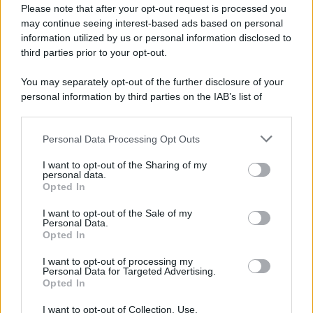
richiedono presenza e carisma. In amore, un invito
Please note that after your opt-out request is processed you
may continue seeing interest-based ads based on personal
spontaneo o un momento festivo può accendere
information utilized by us or personal information disclosed to
entusiasmo e rafforzare la fiducia reciproca.
third parties prior to your opt-out.
Vergine
You may separately opt-out of the further disclosure of your
personal information by third parties on the IAB’s list of
Il clima astrale oggi agevola ordine e meticolosità,
downstream participants.
qualità utili per gestire scadenze, spese o questioni
Personal Data Processing Opt Outs
This information may also be disclosed by us to third parties
pratiche nell’imminenza di Ferragosto. Nei rapporti
on the IAB’s List of Downstream Participants that may further
I want to opt-out of the Sharing of my
disclose it to other third parties.
familiari e di amicizia, comunicazioni trasparenti
personal data.
Opted In
eviteranno malintesi e porteranno sollievo.
Please note that this website/app uses one or more Google
services and may gather and store information including but
I want to opt-out of the Sale of my
Bilancia
Personal Data.
not limited to your visit or usage behaviour. You may click to
Opted In
grant or deny consent to Google and its third-party tags to
use your data for below specified purposes in below Google
Ti senti attratto dall’armonia e dalla serenità,
I want to opt-out of processing my
consent section.
Personal Data for Targeted Advertising.
specialmente nelle relazioni sentimentali e intime.
Opted In
Un’opportunità estiva o una breve pausa lavorativa
I want to opt-out of Collection, Use,