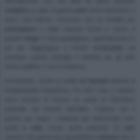
Normalmente, con una abito da sposa piuttosto
semplice
un paio di guanti
corti
vanno benissimo e
sono i più indicati. Viceversa, con un modello più
principesco
o dalla classica forma a sirena, il
guanto
lungo
vi farà guadagnare quell’elemento in
più per raggiungere il mondo dell’
incanto
. Ad
esempio, questa tipologia è perfetta per gli abiti
senza spalline e con lo strascico.
Ovviamente, anche la scelta del
tessuto
diventa di
fondamentale importanza. Per tutti i casi, è sempre
bene cercare di trovare un punto di rifermento
partendo dal tessuto dell’abito. Tuttavia, per il
guanto più lungo, i materiali più referenziati sono
quelli in
seta.
Anche quelli realizzati col
velo
saranno una garanzia e garantiranno
nessun
tipo di