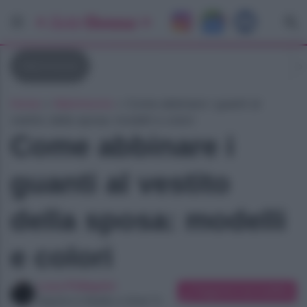
Matrimonio
Home
»
Matrimonio
»
Come abbinare i guanti al
vestito della sposa: modelli e colori
Come abbinare i
guanti al vestito
della sposa: modelli
e colori
Luca Pellegrini
Suggerisci una modifica
Esperto in Reality e Serie Tv