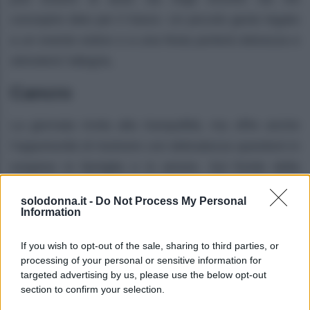
concepire idee per il futuro. Un piccolo gesto legato
a un evento estivo o a una festa porterà dolcezza e
stimolerà l’allegria.
Cancro
La giornata invita alla tranquillità, ma offre anche
l’opportunità di risolvere con delicatezza questioni in
sospeso in famiglia o in amore. Sul fronte della
salute, riposare e mangiar bene ti aiuteranno a
solodonna.it -
Do Not Process My Personal
ritrovare equilibrio.
Information
Leone
If you wish to opt-out of the sale, sharing to third parties, or
processing of your personal or sensitive information for
L’energia attuale ti sostiene rendendoti radioso,
targeted advertising by us, please use the below opt-out
section to confirm your selection.
soprattutto nei contesti lavorativi o sociali che