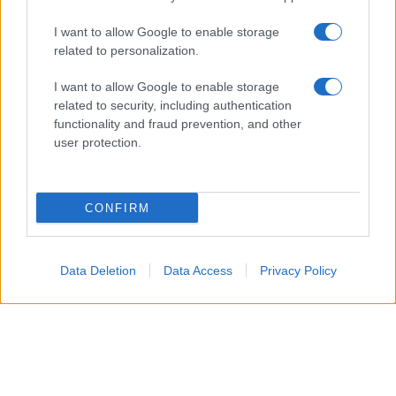
In ambito sentimentale, un approccio solare può
I want to allow Google to enable storage
trasformare un incontro in qualcosa di più
related to personalization.
significativo.
I want to allow Google to enable storage
related to security, including authentication
Capricorno
functionality and fraud prevention, and other
user protection.
La giornata richiede disciplina, ma premia la
costanza, specialmente nelle mansioni lavorative e
pratiche. In ambito familiare e nei legami autentici,
CONFIRM
mantenere un atteggiamento paziente semplificherà
il superamento di piccoli conflitti.
Data Deletion
Data Access
Privacy Policy
Acquario
Oggi le stelle favoriscono intuizioni brillanti e
un’originalità che può essere utile per risolvere
problemi lavorativi o ravvivare relazioni amicali. In