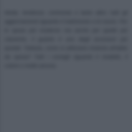
Moda, tendenze, cerimonia e tanto altro: tutti gli
aggiornamenti riguardo il matrimonio e le nozze. Per
le spose più moderne ma anche per quelle più
classiche, il guanto è uno degli accessori più
quotati. Tuttavia, come si utilizzano insieme all’abito
da sposa? Tutti i consigli riguardo il modello, il
colore e molto ancora.