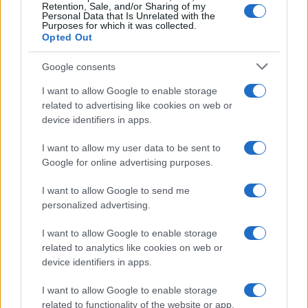
Retention, Sale, and/or Sharing of my
ti aiuterà a ritrovare equilibrio interiore e a guardare
Personal Data that Is Unrelated with the
Purposes for which it was collected.
con più fiducia al futuro.
Opted Out
Scorpione
Google consents
I want to allow Google to enable storage
Quest’oggi la tua intuizione è stimolata,
related to advertising like cookies on web or
consentendo di riconoscere rapidamente chi è
device identifiers in apps.
davvero vicino a te, sia sul lavoro sia in amicizia. In
I want to allow my user data to be sent to
amore, permetti ai gesti di esprimersi più delle
Google for online advertising purposes.
parole: l’onestà creerà un’intesa intensa e
I want to allow Google to send me
rassicurante.
personalized advertising.
Sagittario
I want to allow Google to enable storage
related to analytics like cookies on web or
È un periodo che incentiva il movimento, l’iniziativa
device identifiers in apps.
e un desiderio di autonomia, qualità che possono
I want to allow Google to enable storage
giovare tanto nel lavoro quanto nelle attività estive.
related to functionality of the website or app.