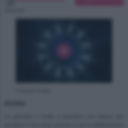
Suggerisci una modifica
06/08/2026
Photo by Pixabay
Ariete
La giornata ti invita a prendere una pausa per
ascoltare il tuo corpo, perché un po’ di affaticamento