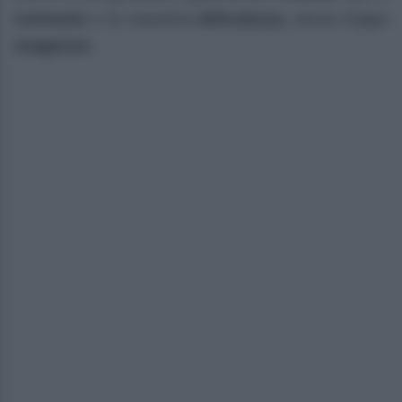
contrasto
e la massima
delicatezza,
senza troppo
esagerare.