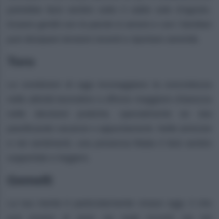
potrebbe farsi sentire sotto il caldo sole d’agosto.
Essere gentili con le parole in amore e con i familiari
può dissipare tensioni recenti e riportare serenità.
Toro
Le condizioni di oggi incoraggiano la concretezza
nelle attività lavorative e offrono maggiore chiarezza
nelle decisioni pratiche, specialmente se stai
pianificando vacanze o appuntamenti. Nelle amicizie
e nei sentimenti, una presenza fidata ti farà sentire
supportato e leggero.
Gemelli
La tua mente è particolarmente vivace oggi, il che
può essere di aiuto sia negli incontri sia nel