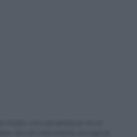
no Pacifico, sono isole perfette per chi non
rare. Non sono isole turistiche, ma luoghi più