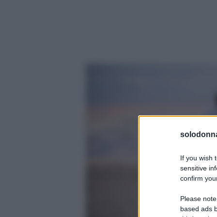
solodonna
If you wish 
sensitive in
confirm your
Please note
based ads b