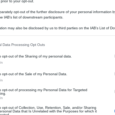
 prior to your opt-out.
rately opt-out of the further disclosure of your personal information by
he IAB’s list of downstream participants.
MAT
tion may also be disclosed by us to third parties on the IAB’s List of 
Ma
 that may further disclose it to other third parties.
ri
Sa
 that this website/app uses one or more Google services and may gath
l Data Processing Opt Outs
including but not limited to your visit or usage behaviour. You may click 
 to Google and its third-party tags to use your data for below specifi
o opt-out of the Sharing of my personal data.
L
ogle consent section.
In
Je
o opt-out of the Sale of my Personal Data.
ri
In
pe
to opt-out of processing my Personal Data for Targeted
lti scelgono per andare in
luna di miele
; tra chi
ing.
Or
In
di nozze
, altri chiedono il
viaggio
come regalo
gi
o opt-out of Collection, Use, Retention, Sale, and/or Sharing
ersonal Data that Is Unrelated with the Purposes for which it
lected.