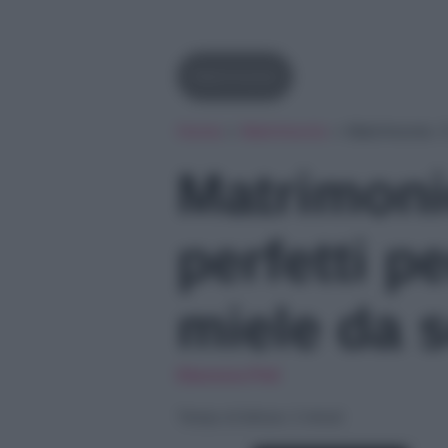
Matrimonio
Home
»
Matrimonio
»
Matrimonio: 5
Matrimoni
perfetti pe
miele da 
Eleonora Poli
Tempo di lettura: 2 minuti