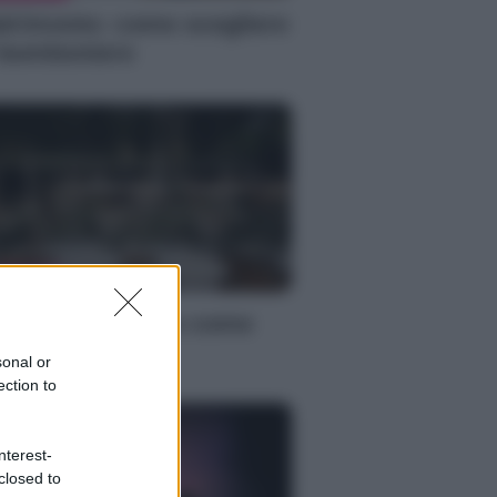
trimonio: come scegliere
 bomboniere
RIMONIO
trimonio: l’ulivo come
ma delle nozze
sonal or
ection to
nterest-
closed to