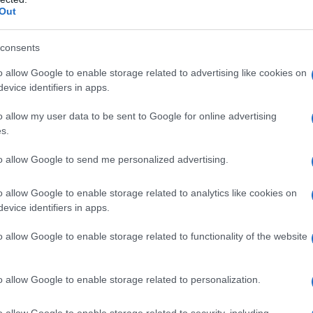
Gi
tropicali
ma non solo: scopriamo e suggeriamo
Out
se
entate,
ma perfette per chi vuole festeggiare il
Co
consents
una di miele in posti unici e meravigliosi.
o allow Google to enable storage related to advertising like cookies on
erfette per trascorrere
evice identifiers in apps.
o allow my user data to be sent to Google for online advertising
s.
to allow Google to send me personalized advertising.
o allow Google to enable storage related to analytics like cookies on
evice identifiers in apps.
o allow Google to enable storage related to functionality of the website
o allow Google to enable storage related to personalization.
o allow Google to enable storage related to security, including