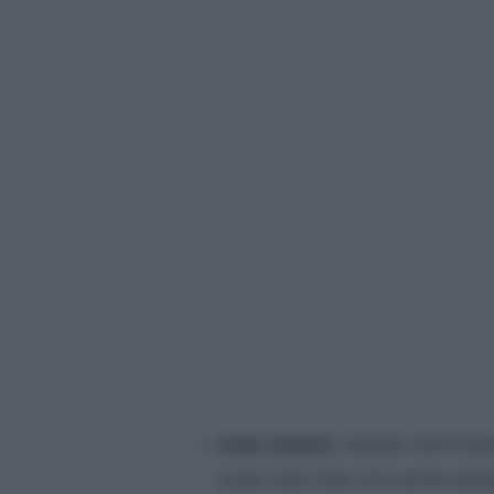
Isole Samoa:
situate nell’Ocea
vuole solo relax ma anche esplo