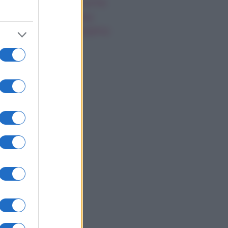
gi Hahid: matrimonio
greto con Bradley
oper, cosa sappiamo