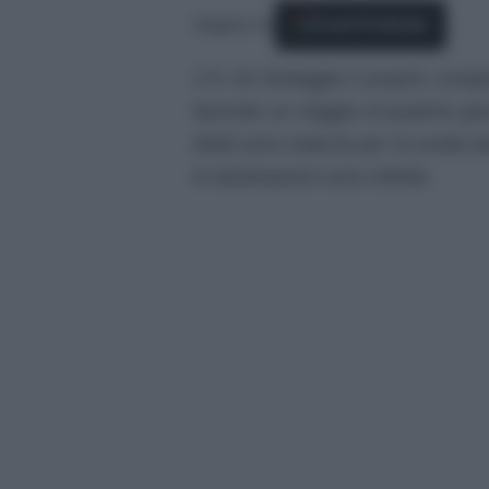
Seguici su
Fonti Preferite
C’è chi festeggia il proprio compl
facendo un viaggio di qualche gio
Molti sono indecisi per la scelta d
le destinazioni sono infinite.