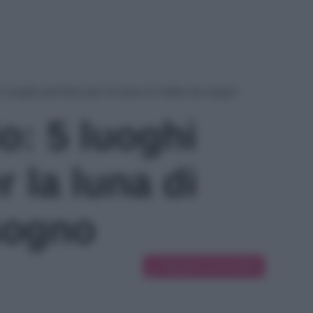
 luoghi perfetti per la luna di miele da sogno
o: 5 luoghi
r la luna di
sogno
Suggerisci una modifica