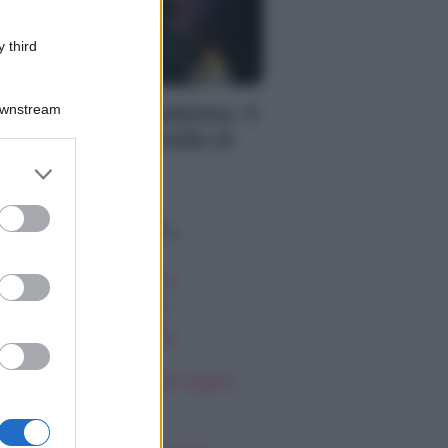
 third
RIMONIO
Downstream
trimonio a Capodanno: il
cevimento nella notte di
n Silvestro
er and store
to grant or
ed purposes
o sapevi che...
ssica Simpson, la
nascita artistica e
rsonale della star
oscopo del pomeriggio,
ovedì 6 agosto