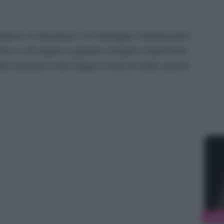
eanno in discoteca, chi festeggia l’anniversario
rno e chi sogna in grande il proprio matrimonio.
elle vacanze e dei viaggi in luna di miele, poiché
MAT