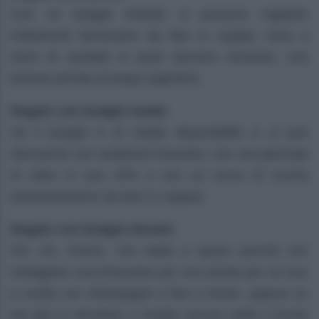
Con un budget limitato si possono regalare
trattamenti benessere da fare in coppia, cene a
lume di candela in posti davvero esclusivi, una
lezione privata di tango argentino.
Regalo con budget medio
Se il budget è di media disponibilità ci si può
sbizzarrire con weekend romantici, con una giornata
di relax in una SPA o con un corso di cucina
(divertentissimo da fare in coppia).
Regalo con budget elevato
Per chi, invece, non bada a spese perché non
noleggiare una limousine per una serata per un tour
a scelta con champagne e fiori a bordo ,oppure un
bel giro in elicottero o meglio ancora salire a bordo