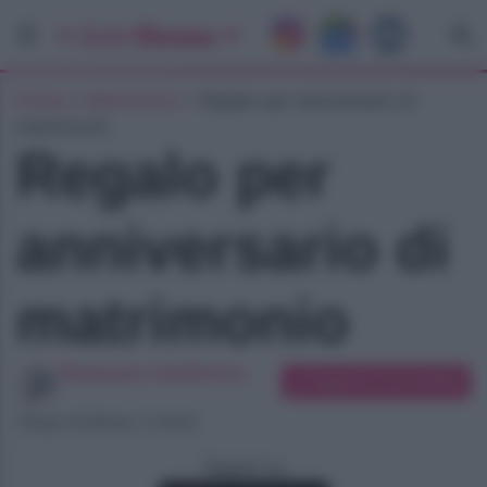
Home
»
Matrimonio
»
Regalo per anniversario di
matrimonio
Regalo per
anniversario di
matrimonio
Redazione SoloDonna
Suggerisci una modifica
Tempo di lettura: 2 minuti
Seguici su