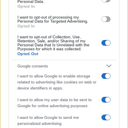
Personal Data.
not limited to your visit or usage behaviour. You may click to
Opted In
grant or deny consent to Google and its third-party tags to
use your data for below specified purposes in below Google
I want to opt-out of processing my
consent section.
Personal Data for Targeted Advertising.
Opted In
I want to opt-out of Collection, Use,
Retention, Sale, and/or Sharing of my
Personal Data that Is Unrelated with the
Purposes for which it was collected.
Opted Out
Google consents
I want to allow Google to enable storage
related to advertising like cookies on web or
device identifiers in apps.
Seguici su Google News
I want to allow my user data to be sent to
Google for online advertising purposes.
I want to allow Google to send me
personalized advertising.