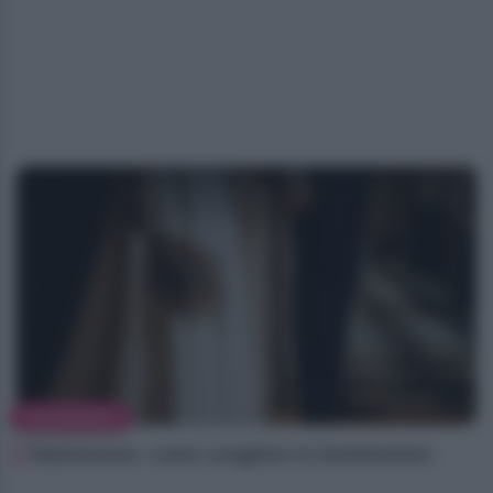
MATRIMONIO
Matrimonio: come scegliere le bomboniere