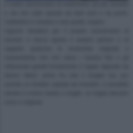
Il vostro anniversario di matrimonio sta per arrivare
e sia che siate sposati da tanti anni o da pochi,
l’obbiettivo è sempre e solo quello: stupire.
Ognuno desidera per il proprio anniversario di
lasciare a bocca aperta il proprio partner e di
regalare qualcosa di veramente originale e
sorprendente che non siano i classici fiori o gli
inflazionati gioielli.Ovviamente il regalo dipende da
diversi fattori: primo fra tutti il budget ma, pur
avendo un limitato capitale da investire, è possibile
donare a nostro marito o moglie, un regalo davvero
unico e originae.