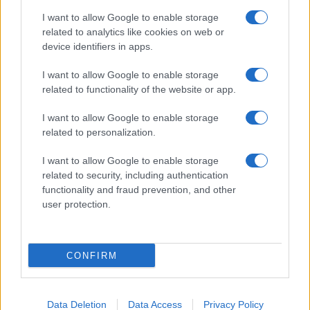
I want to allow Google to enable storage
related to analytics like cookies on web or
device identifiers in apps.
CHI SIAMO
REDAZIONE
CONTATTI
I want to allow Google to enable storage
related to functionality of the website or app.
© 2026 - SOLODONNA - P.IVA 04827280654 - TESTATA REGISTRATA AL
TRIBUNALE DI NOCERA INFERIORE N. 6/2020 - RG N. 1338/2020
I want to allow Google to enable storage
ISCRIZIONE AL ROC N. 35792 – ISCRITTA ALL’ANSO (ASSOCIAZIONE
related to personalization.
NAZIONALE STAMPA ONLINE)
I want to allow Google to enable storage
Privacy e Notifiche
related to security, including authentication
functionality and fraud prevention, and other
Preferenze privacy
user protection.
Mappa del sito
CONFIRM
Data Deletion
Data Access
Privacy Policy