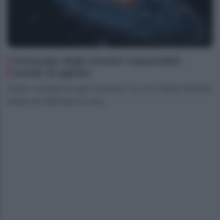
Oroscopo degli incontri impossibili,
lunedì 10 agosto
Ariete L’energia di oggi ti illumina con una vitalità brillante,
ideale per affrontare le resp...