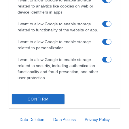
I want to allow Google to enable storage
related to analytics like cookies on web or
device identifiers in apps.
CHI SIAMO
REDAZIONE
CONTATTI
I want to allow Google to enable storage
related to functionality of the website or app.
© 2026 - SOLODONNA - P.IVA 04827280654 - TESTATA REGISTRATA AL
TRIBUNALE DI NOCERA INFERIORE N. 6/2020 - RG N. 1338/2020
I want to allow Google to enable storage
ISCRIZIONE AL ROC N. 35792 – ISCRITTA ALL’ANSO (ASSOCIAZIONE
related to personalization.
NAZIONALE STAMPA ONLINE)
I want to allow Google to enable storage
Privacy e Notifiche
related to security, including authentication
functionality and fraud prevention, and other
Preferenze privacy
user protection.
Mappa del sito
CONFIRM
Data Deletion
Data Access
Privacy Policy