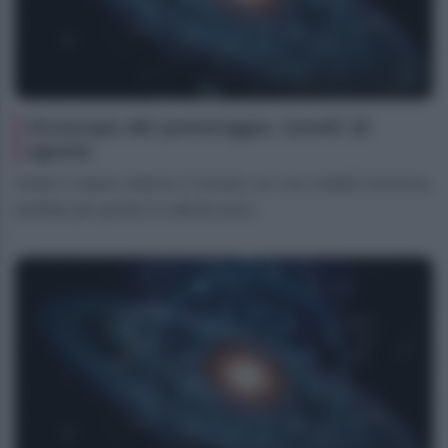
Oroscopo del pomeriggio, lunedì 10
agosto
Ariete Il vigore odierno ti inonda con una vitalità luminosa,
perfetta per gestire le attività lavor...