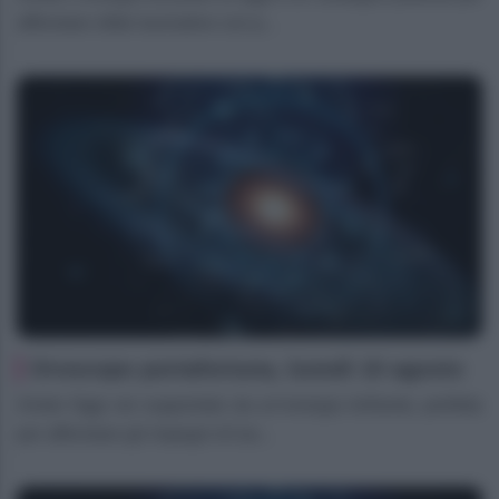
affrontare sfide lavorative con p...
Oroscopo portafortuna, lunedì 10 agosto
Ariete Oggi sei supportato da un’energia brillante, perfetta
per affrontare gli impegni di lav...