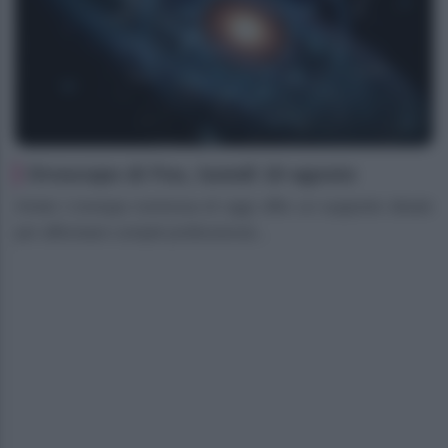
Oroscopo di Fox, lunedì 10 agosto
Ariete L’energia luminosa di oggi offre un supporto ideale
per affrontare compiti professional...