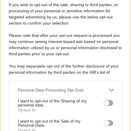
If you wish to opt-out of the sale, sharing to third parties, or
Oroscopo di Branko, martedì 11 agosto
processing of your personal or sensitive information for
targeted advertising by us, please use the below opt-out
section to confirm your selection.
Please note that after your opt-out request is processed you
may continue seeing interest-based ads based on personal
information utilized by us or personal information disclosed to
third parties prior to your opt-out.
You may separately opt-out of the further disclosure of your
personal information by third parties on the IAB’s list of
downstream participants.
Personal Data Processing Opt Outs
This information may also be disclosed by us to third parties
on the IAB’s List of Downstream Participants that may further
I want to opt-out of the Sharing of my
disclose it to other third parties.
personal data.
Opted In
Please note that this website/app uses one or more Google
services and may gather and store information including but
I want to opt-out of the Sale of my
Personal Data.
not limited to your visit or usage behaviour. You may click to
Opted In