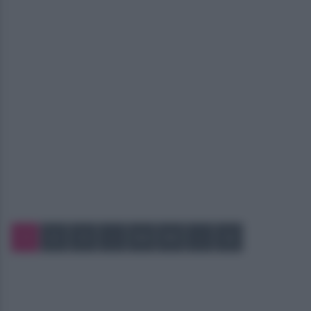
1
2
3
…
54
55
…