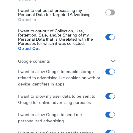
grant or deny consent to Google and its third-party tags to
use your data for below specified purposes in below Google
I want to opt-out of processing my
consent section.
Personal Data for Targeted Advertising.
Opted In
I want to opt-out of Collection, Use,
Retention, Sale, and/or Sharing of my
Personal Data that Is Unrelated with the
Purposes for which it was collected.
Opted Out
Google consents
I want to allow Google to enable storage
related to advertising like cookies on web or
device identifiers in apps.
Seguici su Google News
I want to allow my user data to be sent to
Google for online advertising purposes.
I want to allow Google to send me
personalized advertising.