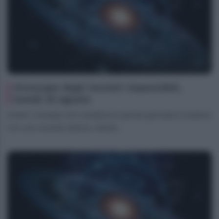
Oroscopo degli incontri impossibili,
lunedì 10 agosto
Ariete L’energia che caratterizza questa giornata ti sostiene
con una vivacità radiosa, ideale...