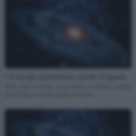
Oroscopo portafortuna, lunedì 10 agosto
Ariete Oggi le energie sono ferventi e luminose, perfette
per affrontare le responsabilità con mente...