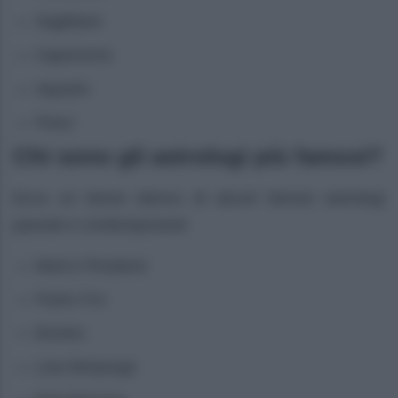
Sagittario
Capricorno
Aquario
Pesci
Chi sono gli astrologi più famosi?
Ecco un breve elenco di alcuni famosi astrologi
passati e contemporanei
Marco Pesatore
Paolo Fox
Branko
Lisa Morpurgo