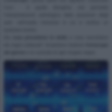
L’oroscopo
, parola latina che significa “osservare
l’ora”, è quella disciplina che permette
l’interpretazione astrologica della posizione degli
astri, nell’esatto momento in cui si verifica un
qualsiasi evento.
Ma
cosa prevedono le stelle
e cosa raccontano
dei segni zodiacali? Scopriamo insieme
l’oroscopo
del giorno
e le curiosità di ogni singolo segno