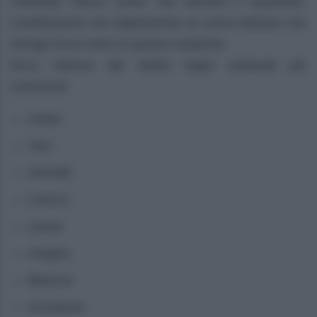
chiamato Ofiuco (colui che domina il serpente),
costellazione che rappresenta un uomo barbuto che
stringe tra le mani un grosso serpente.
Ecco l’elenco dei dodici segni zodiacali più
conosciuti
Ariete
Toro
Gemelli
Cancro
Leone
Vergine
Bilancia
Scorpione