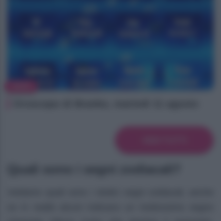
NEWS
Oroscopo di Branko, martedì 11 agosto
VEDI TUTTI
Quali sono i segni zodiacali?
Vediamo quali sono i dodici segni zodiacali, anche
se in realtà alcuni indicano un tredicesimo segno