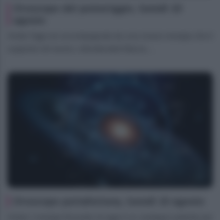
Oroscopo del pomeriggio, lunedì 10
agosto
Ariete Oggi sei accompagnato da una vivace energia che ti
supporta nel lavoro, infondendoti fiducia ...
Oroscopo portafortuna, lunedì 10 agosto
Ariete L’energia frizzante di oggi è un sostegno potente per