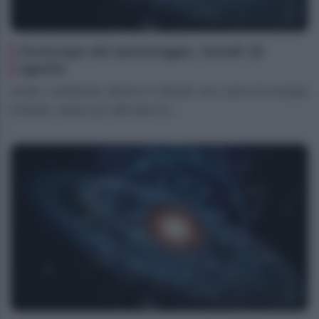
Oroscopo del pomeriggio, lunedì 10
agosto
Ariete L’ambiente odierno ti infonde una carica di energia
brillante, ideale per affrontare le...