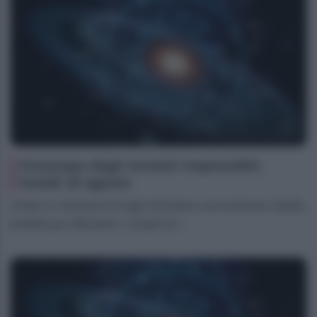
Oroscopo degli incontri impossibili,
lunedì 10 agosto
Ariete Le vibrazioni di oggi infondono una luminosa vitalità,
perfetta per affrontare i compiti al l...