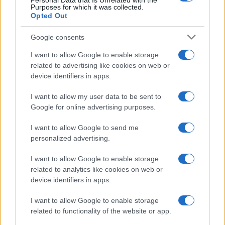
Personal Data that Is Unrelated with the
Purposes for which it was collected.
Opted Out
Google consents
I want to allow Google to enable storage
related to advertising like cookies on web or
device identifiers in apps.
Seguici su Google News
I want to allow my user data to be sent to
Google for online advertising purposes.
I want to allow Google to send me
personalized advertising.
I want to allow Google to enable storage
related to analytics like cookies on web or
device identifiers in apps.
CHI SIAMO
REDAZIONE
CONTATTI
I want to allow Google to enable storage
related to functionality of the website or app.
© 2026 - SOLODONNA - P.IVA 04827280654 - TESTATA REGISTRATA AL